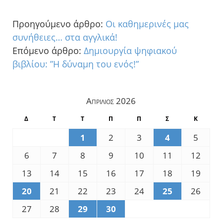
Προηγούμενο άρθρο:
Οι καθημερινές μας
συνήθειες… στα αγγλικά!
Επόμενο άρθρο:
Δημιουργία ψηφιακού
βιβλίου: ”Η δύναμη του ενός!”
Απρίλιος 2026
Δ
Τ
Τ
Π
Π
Σ
Κ
1
2
3
4
5
6
7
8
9
10
11
12
13
14
15
16
17
18
19
20
21
22
23
24
25
26
27
28
29
30