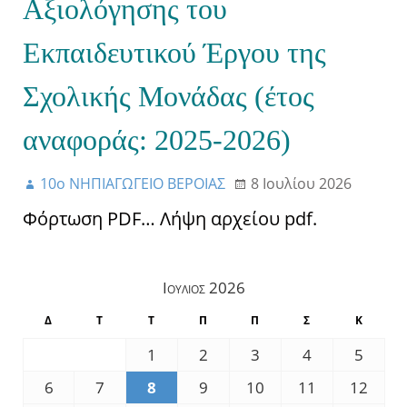
Αξιολόγησης του
Εκπαιδευτικού Έργου της
Σχολικής Μονάδας (έτος
αναφοράς: 2025-2026)
10ο ΝΗΠΙΑΓΩΓΕΙΟ ΒΕΡΟΙΑΣ
8 Ιουλίου 2026
Φόρτωση PDF… Λήψη αρχείου pdf.
Ιούλιος 2026
Δ
Τ
Τ
Π
Π
Σ
Κ
1
2
3
4
5
6
7
8
9
10
11
12