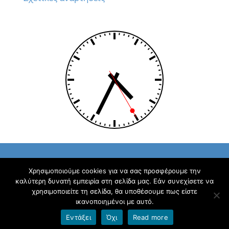
Χρησιμοποιούμε cookies για να σας προσφέρουμε την
καλύτερη δυνατή εμπειρία στη σελίδα μας. Εάν συνεχίσετε να
Copyright © 2026
10ο Νηπιαγωγείο Βέροιας
. Με την
χρησιμοποιείτε τη σελίδα, θα υποθέσουμε πως είστε
δύναμη των
blogs.sch.gr
και
Stargazer
.
ικανοποιημένοι με αυτό.
Εντάξει
Όχι
Read more
Όροι χρήσης blogs.sch.gr
|
Δήλωση προσβασιμότητας