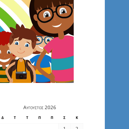
Αύγουστος 2026
Δ
Τ
Τ
Π
Π
Σ
Κ
1
2