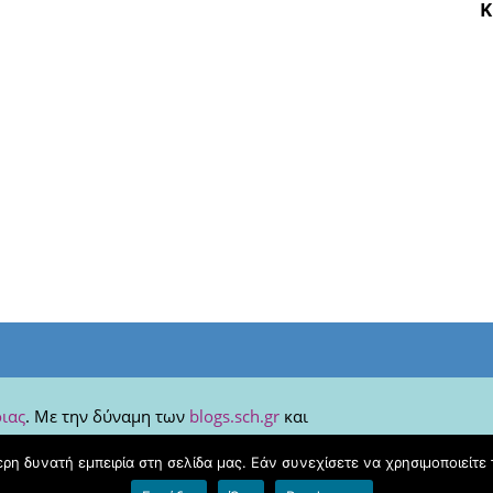
Κ
ιας
. Με την δύναμη των
blogs.sch.gr
και
η δυνατή εμπειρία στη σελίδα μας. Εάν συνεχίσετε να χρησιμοποιείτε 