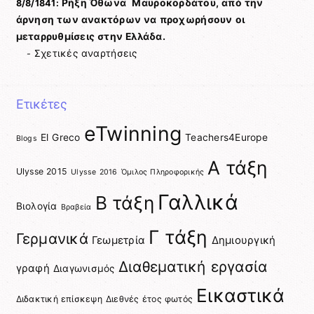
Ρήξη Όθωνα  Μαυροκορδάτου, από την
8/8/1841:
άρνηση των ανακτόρων να προχωρήσουν οι
μεταρρυθμίσεις στην Ελλάδα.
Σχετικές αναρτήσεις
-
Ετικέτες
eTwinning
El Greco
Teachers4Europe
Blogs
Α τάξη
Ulysse 2015
Ulysse 2016
Όμιλος Πληροφορικής
Γαλλικά
Β τάξη
Βιολογία
Βραβεία
Γ τάξη
Γερμανικά
Γεωμετρία
Δημιουργική
Διαθεματική εργασία
γραφή
Διαγωνισμός
Εικαστικά
Διδακτική επίσκεψη
Διεθνές έτος φωτός