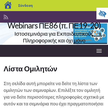
blogs.sch.gr
Σύνδεση
Webinars ΠΕ86 (π. ΠΕ19-20)
Ιστοσεμινάρια για Εκπαιδευτικούς
Πληροφορικής και όχι μόνο
Εναλ
πλοή
Λίστα Ομιλητών
Στη σελίδα αυτή μπορείτε να δείτε τη λίστα των
ομιλητών των σεμιναρίων. Επιλέξτε τον ομιλητή
για να δείτε περισσότερες πληροφορίες σχετικά με
αυτόν και τα σεμινάρια που έχει πραγματοποιήσει