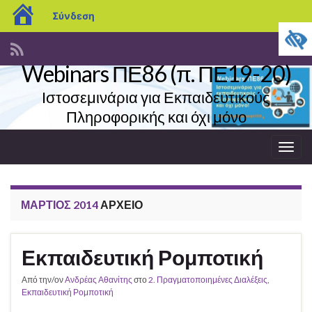
blogs.sch.gr
Σύνδεση
Webinars ΠΕ86 (π. ΠΕ19-20)
Ιστοσεμινάρια για Εκπαιδευτικούς
Πληροφορικής και όχι μόνο
Εναλ
πλοή
ΜΆΡΤΙΟΣ 2014
ΑΡΧΕΊΟ
Εκπαιδευτική Ρομποτική
Από την/ον
Ανδρέας Αθανίτης
στο
2. Πραγματοποιημένες Διαλέξεις
,
Εκπαιδευτική Ρομποτική