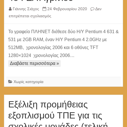
Γιάννης Σιάχος
24 Φεβρουαρίου 2020
Δεν
στο
επιτρέπεται σχολιασμός
Διάθεση
εξοπλισμού
Το γραφείο ΠΛΗΝΕΤ διέθεσε δύο Η/Υ Pentium 4 631 &
στο
531 με 2GB RAM, έναν H/Y Pentium 4 2.0GHz με
4ο
512MB, χρονολογίας 2006 και 6 οθόνες TFT
ΓΕΛ
1280×1024 χρονολογίας 2006…
Αγρινίου
Διαβάστε περισσότερα »
Χωρίς κατηγορία
Εξέλιξη προμήθειας
εξοπλισμού ΤΠΕ για τις
σχολικές μονάδες (τελική