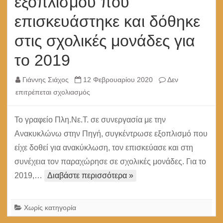
εξοπλισμού που
επισκευάστηκε και δόθηκε
στις σχολικές μονάδες για
το 2019
Γιάννης Σιάχος
12 Φεβρουαρίου 2020
Δεν
στο
επιτρέπεται σχολιασμός
Στατιστικά
ανακυκλωμένου
Το γραφείο Πλη.Νε.Τ. σε συνεργασία με την
εξοπλισμού
Ανακυκλώνω στην Πηγή, συγκέντρωσε εξοπλισμό που
που
είχε δοθεί για ανακύκλωση, τον επισκεύασε και στη
επισκευάστηκε
συνέχεια τον παραχώρησε σε σχολικές μονάδες. Για το
και
2019,…
Διαβάστε περισσότερα »
δόθηκε
στις
σχολικές
Χωρίς κατηγορία
μονάδες