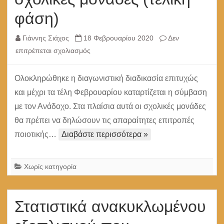
φάση)
Γιάννης Σιάχος
18 Φεβρουαρίου 2020
Δεν
στο
επιτρέπεται σχολιασμός
Εξέλιξη
προμήθειας
Ολοκληρώθηκε η διαγωνιστική διαδικασία επιτυχώς
εξοπλισμού
και μέχρι τα τέλη Φεβρουαρίου καταρτίζεται η σύμβαση
ΤΠΕ
με τον Ανάδοχο. Στα πλαίσια αυτά οι σχολικές μονάδες
για
θα πρέπει να δηλώσουν τις απαραίτητες επιτροπές
τις
ποιοτικής…
Διαβάστε περισσότερα »
σχολικές
μονάδες
(τελική
Χωρίς κατηγορία
φάση)
Στατιστικά ανακυκλωμένου