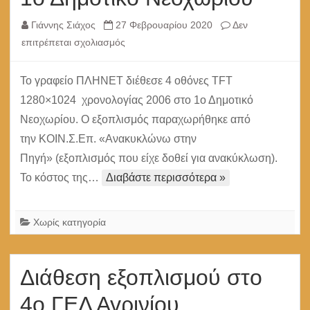
Γιάννης Σιάχος
27 Φεβρουαρίου 2020
Δεν
στο
επιτρέπεται σχολιασμός
Διάθεση
εξοπλισμού
Το γραφείο ΠΛΗΝΕΤ διέθεσε 4 οθόνες TFT
στο
1280×1024 χρονολογίας 2006 στο 1ο Δημοτικό
1ο
Νεοχωρίου. Ο εξοπλισμός παραχωρήθηκε από
Δημοτικό
την ΚΟΙΝ.Σ.Επ. «Ανακυκλώνω στην
Νεοχωρίου
Πηγή» (εξοπλισμός που είχε δοθεί για ανακύκλωση).
Το κόστος της…
Διαβάστε περισσότερα »
Χωρίς κατηγορία
Διάθεση εξοπλισμού στο
4ο ΓΕΛ Αγρινίου