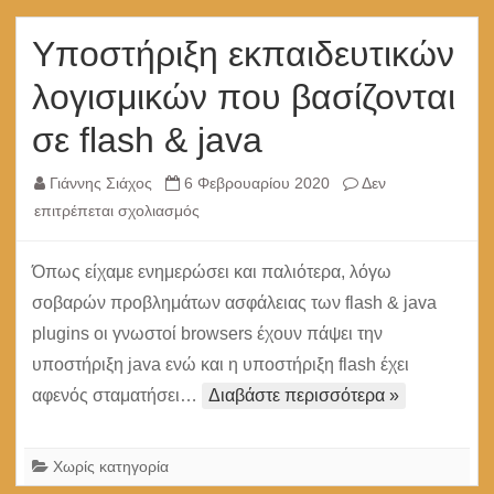
για
το
Υποστήριξη εκπαιδευτικών
2019
λογισμικών που βασίζονται
σε flash & java
Γιάννης Σιάχος
6 Φεβρουαρίου 2020
Δεν
στο
επιτρέπεται σχολιασμός
Υποστήριξη
εκπαιδευτικών
Όπως είχαμε ενημερώσει και παλιότερα, λόγω
λογισμικών
σοβαρών προβλημάτων ασφάλειας των flash & java
που
plugins οι γνωστοί browsers έχουν πάψει την
βασίζονται
υποστήριξη java ενώ και η υποστήριξη flash έχει
σε
αφενός σταματήσει…
Διαβάστε περισσότερα »
flash
&
java
Χωρίς κατηγορία