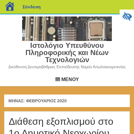
blogs.sch.gr
Σύνδεση
Ιστολόγιο Υπευθύνου
Πληροφορικής και Νέων
Τεχνολογιών
Διεύθυνση Δευτεροβάθμιας Εκπαίδευσης Νομού Αιτωλοακαρνανίας
Μετάβαση
σε
ΜΕΝΟΥ
περιεχόμενο
ΜΉΝΑΣ:
ΦΕΒΡΟΥΆΡΙΟΣ 2020
Διάθεση εξοπλισμού στο
1ο Δημοτικό Νεοχωρίου