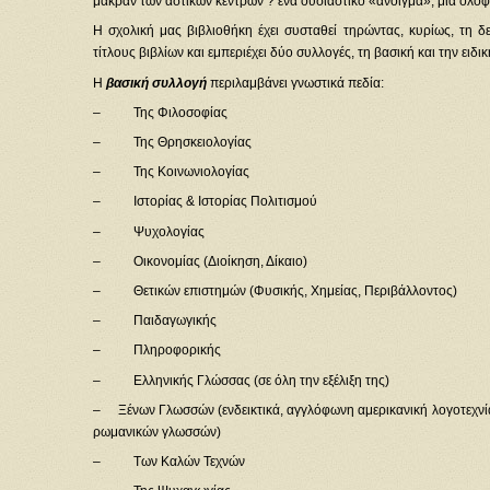
μακράν των αστικών κέντρων ? ένα ουσιαστικό «άνοιγμα», μια ολο
Η σχολική μας βιβλιοθήκη έχει συσταθεί τηρώντας, κυρίως, τη δ
τίτλους βιβλίων και εμπεριέχει δύο συλλογές, τη βασική και την ειδικ
Η
βασική συλλογή
περιλαμβάνει γνωστικά πεδία:
– Της Φιλοσοφίας
– Της Θρησκειολογίας
– Της Κοινωνιολογίας
– Ιστορίας & Ιστορίας Πολιτισμού
– Ψυχολογίας
– Οικονομίας (Διοίκηση, Δίκαιο)
– Θετικών επιστημών (Φυσικής, Χημείας, Περιβάλλοντος)
– Παιδαγωγικής
– Πληροφορικής
– Ελληνικής Γλώσσας (σε όλη την εξέλιξη της)
– Ξένων Γλωσσών (ενδεικτικά, αγγλόφωνη αμερικανική λογοτεχνία, 
ρωμανικών γλωσσών)
– Των Καλών Τεχνών