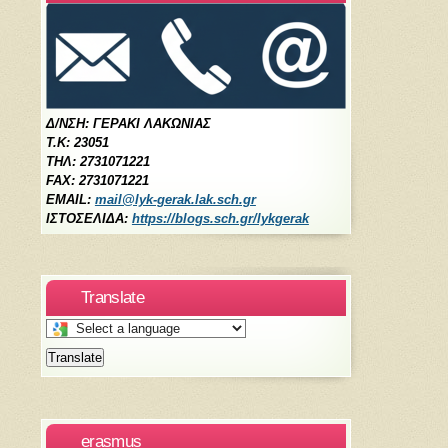
Δ/ΝΣΗ: ΓΕΡΑΚΙ ΛΑΚΩΝΙΑΣ
Τ.Κ: 23051
ΤΗΛ: 2731071221
FAX: 2731071221
EMAIL:
mail@lyk-gerak.lak.sch.gr
ΙΣΤΟΣΕΛΙΔΑ:
https://blogs.sch.gr/lykgerak
Translate
Select
a
Translate
language
to
translate
this
erasmus
page