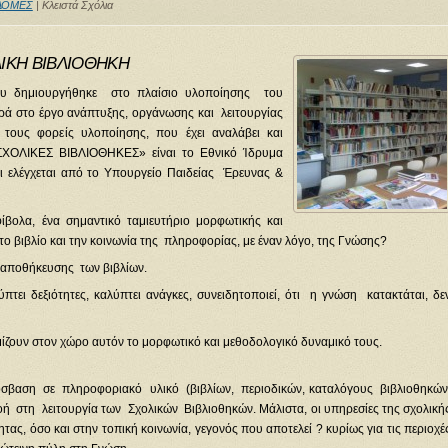
ΔΟΜΕΣ
|
Κλειστά Σχόλια
ΙΚΗ ΒΙΒΛΙΟΘΗΚΗ
υ δημιουργήθηκε στο πλαίσιο υλοποίησης του
ά στο έργο ανάπτυξης, οργάνωσης και λειτουργίας
τους φορείς υλοποίησης, που έχει αναλάβει και
«ΣΧΟΛΙΚΕΣ ΒΙΒΛΙΟΘΗΚΕΣ» είναι το Εθνικό Ίδρυμα
αι ελέγχεται από το Υπουργείο Παιδείας Έρευνας &
φίβολα, ένα σημαντικό ταμιευτήριο μορφωτικής και
το βιβλίο και την κοινωνία της πληροφορίας, με έναν λόγο, της Γνώσης?
 αποθήκευσης των βιβλίων.
τει δεξιότητες, καλύπτει ανάγκες, συνειδητοποιεί, ότι η γνώση κατακτάται, δε
θμίζουν στον χώρο αυτόν το μορφωτικό και μεθοδολογικό δυναμικό τους.
ρόσβαση σε πληροφοριακό υλικό (βιβλίων, περιοδικών, καταλόγους βιβλιοθηκών
ή στη λειτουργία των Σχολικών Βιβλιοθηκών. Μάλιστα, οι υπηρεσίες της σχολική
τας, όσο και στην τοπική κοινωνία, γεγονός που αποτελεί ? κυρίως για τις περιοχέ