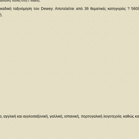
φώτεινη πύλη στη Γνώση.
εκαδική ταξινόμηση του Dewey. Αποτελείται από 36 θεματικές κατηγορίες ? 560
ή.
αγγλική και αγγλοσαξονική, γαλλική, ισπανική, πορτογαλική λογοτεχνία, καθώς κα