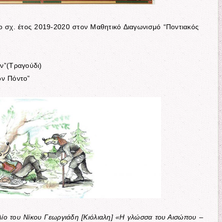
το σχ. έτος 2019-2020 στον Μαθητικό Διαγωνισμό “Ποντιακός
ν”(Τραγούδι)
ον Πόντο”
βλίο του Νίκου Γεωργιάδη [Κιόλιαλη] «Η γλώσσα του Αισώπου –