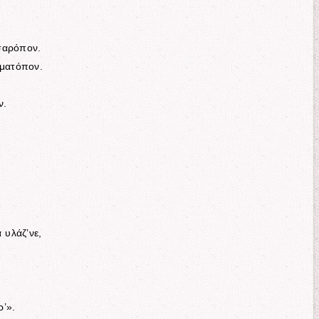
σαρόπον.
μματόπον.
ν.
 υλάζ’νε,
ρ’».