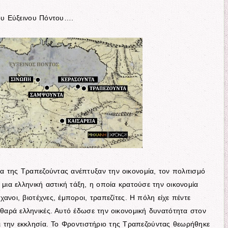
του Εύξεινου Πόντου….
ερα της Τραπεζούντας ανέπτυξαν την οικονομία, τον πολιτισμό
 μια ελληνική αστική τάξη, η οποία κρατούσε την οικονομία
ήχανοι, βιοτέχνες, έμποροι, τραπεζίτες. Η πόλη είχε πέντε
αθαρά ελληνικές. Αυτό έδωσε την οικονομική δυνατότητα στον
αι την εκκλησία. Το Φροντιστήριο της Τραπεζούντας θεωρήθηκε