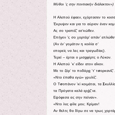
Μύθοι ‘ς σην ποντιακήν διάλεκτον»)
Η Αλεπού έφαεν, εχόρτασεν το κοσ
Έκρυψεν και για το αύριον έναν κο
Ας σο τραπέζ’ εσ’κώθεν.
Επήγεν ’ς σο χορτάρ’ απάν’ επλώθε
(Αν έν’ γομάτον η κοιλία σ’
επορείς να λες και τραγωδίας).
Τερεί – έρται ο μισ
α
φίρτς ο Λύκον.
Η Αλεπού ’κ’ είδεν ατον αΐκον.
Με το ζόρ’ το ποδάρ
α
’τ’ τ
σ
ορκανίζ’.
«Ντο έπαθα εγώ» γρυλίζ’.
Ο Τ
σ
οπάνον ’κί κοιμάται, τα
Σ
κυλλία
τα Πρόγατα καλά ερ
ά
ζ’νε.
Εψόφεσα ας σην πείναν».
«Ντο λες φίλε μου; Κρίμαν!
Αν θελτς θα δίγω σε να τρως χορτά