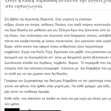
Όταν η λαϊκή παράδοση συναντά την λογοτεχνί
στο νηπιαγωγείο.
Στο βιβλίο της Αγγελικής Βαρελλά, Στην γιορτινή τη γλάστρα
κέδροι, έλατα και άστρα, εκδόσεις Πατάκη, ένα παιδί παίρνει συνέντευξ
τον Άγιο Βασίλη και μαθαίνει για τον Έλληνα Άγιο που ξεκινούσε από τα
της Ασίας, σαν πεζοπόρος και περνούσε από διάφορους τόπους, καλόβο
πάντα και κουβεντιαστής με όσους συναντούσε. Δεν κρατούσε σακί γεμά
δώρα, αλλά εκείνο που έφερνε στους ανθρώπους ήταν περισσότερο
συμβολικό: Ευχές και Καλή Τύχη. Κρατούσε ένα ραβδί, ένα μπαστούνι γι
ακουμπά και να ξεκουράζεται απ΄ όπου με θαυμαστό τρόπο βλάσταιναν 
ζωντάνευαν κλαδιά και πέρδικες, σύμβολα δώρων. Το παραμύθι που περ
στοιχεία από την ελληνική λαογραφία τελειώνει με την Αλφαβήτα που γ
το παιδί για να την χαρίσει στον Αη Βασίλη.
Γραψαμε και ζωγραφίσαμε την δική μας Αλφαβήτα να την χαρίσουμε στου
γονείς και φίλους που ήρθαν στην γιορτή μας. Για κάθε γράμμα μια λέξη
μας κάνει να νιώθουμε όμορφα.
Κάθε λέξη που διάλεξαν τα παιδιά ας είναι και μια ευχή για όλους μας γι
νέο χρόνο.