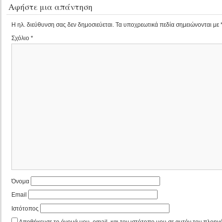
Αφήστε μια απάντηση
Η ηλ. διεύθυνση σας δεν δημοσιεύεται.
Τα υποχρεωτικά πεδία σημειώνονται με
Σχόλιο
*
Όνομα
Email
Ιστότοπος
Αποθήκευσε το όνομά μου, email, και τον ιστότοπο μου σε αυτόν τον πλοηγό