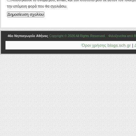
την επόμενη φορά που θα σχολιάσω.
46ο Νηπιαγωγείο Αθήνας
Copyright © 2026 All Rights Reserved. Φιλοξενείται από
B
Όροι χρήσης blogs.sch.gr
|