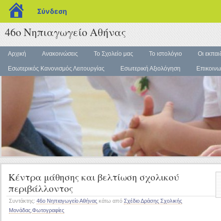
blogs.sch.gr
Σύνδεση
46ο Νηπιαγωγείο Αθήνας
Αρχική
Ανακοινώσεις
Το Σχολείο μας
Το ιστολόγιο
Οι εκπαι
Εσωτερικός Κανονισμός Λειτουργίας
Εσωτερική Αξιολόγηση
Επικοινω
Κέντρα μάθησης και βελτίωση σχολικού
περιβάλλοντος
Συντάκτης:
46ο Νηπιαγωγείο Αθήνας
κάτω από
Σχέδιο Δράσης Σχολικής
Μονάδας
,
Φωτογραφίες