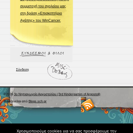
συμμετοχή του σχολείου μας
στη δράση «Επισκεπτήριο
Αγάπης» του WinCancer.
Σύνδεση
©2026
3ο Νηπιαγωγείο Αργοστολίου (3rd Kindergarten of Argostoli)
Φιλοξενείται από
Blogs.sch.gr
Χρησιμοποιούμε cookies για να σας προσφέρουμε την