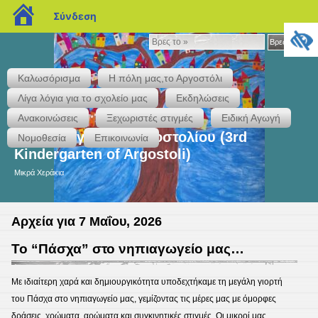
blogs.sch.gr
Σύνδεση
Βρες
Βρες το »
το
»
Καλωσόρισμα
Η πόλη μας,το Αργοστόλι
Λίγα λόγια για το σχολείο μας
Εκδηλώσεις
Ανακοινώσεις
Ξεχωριστές στιγμές
Ειδική Αγωγή
3ο Νηπιαγωγείο Αργοστολίου (3rd
Νομοθεσία
Επικοινωνία
Kindergarten of Argostoli)
Μικρά Χεράκια
Αρχεία για 7 Μαΐου, 2026
Το “Πάσχα” στο νηπιαγωγείο μας…
Με ιδιαίτερη χαρά και δημιουργικότητα υποδεχτήκαμε τη μεγάλη γιορτή
του Πάσχα στο νηπιαγωγείο μας, γεμίζοντας τις μέρες μας με όμορφες
δράσεις, χρώματα, αρώματα και συγκινητικές στιγμές. Οι μικροί μας