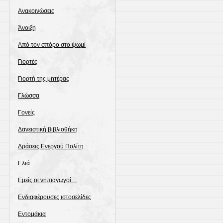
Ανακοινώσεις
Άνοιξη
Από τον σπόρο στο ψωμί
Γιορτές
Γιορτή της μητέρας
Γλώσσα
Γονείς
Δανειστική βιβλιοθήκη
Δράσεις Ενεργού Πολίτη
Ελιά
Εμείς οι νηπιαγωγοί…
Ενδιαφέρουσες ιστοσελίδες
Εντομάκια