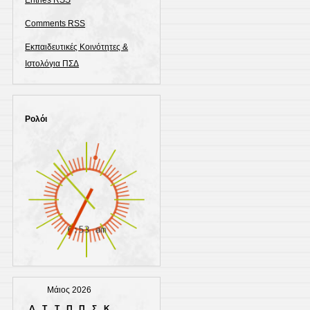
Entries
RSS
Comments
RSS
Εκπαιδευτικές Κοινότητες &
Ιστολόγια ΠΣΔ
Ρολόι
Μάιος 2026
Δ
Τ
Τ
Π
Π
Σ
Κ