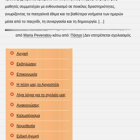
μαθητές συμμετείχαν με ενθουσιασμό σε ποικίλες δραστηριότητες,
γνωρίζοντας τα πασχαλινά έθιμα και τα βαθύτερα νοήματα των ημερών
μέσα από το παιχνίδι, τη συνεργασία και τη δημιουργία. […]
στο
από
Maria Peveratou
κάτω από:
Πάσχα
|
Δεν επιτρέπεται σχολιασμός
Το
“Πάσ
Αρχική
στο
Εκδηλώσεις
νηπι
μας
Επικοινωνία
Η πόλη μας,το Αργοστόλι
Λίγα λόγια για το σχολείο μας
Ανακοινώσεις
Καλωσόρισμα
Νομοθεσία
Ειδική Αγωγή