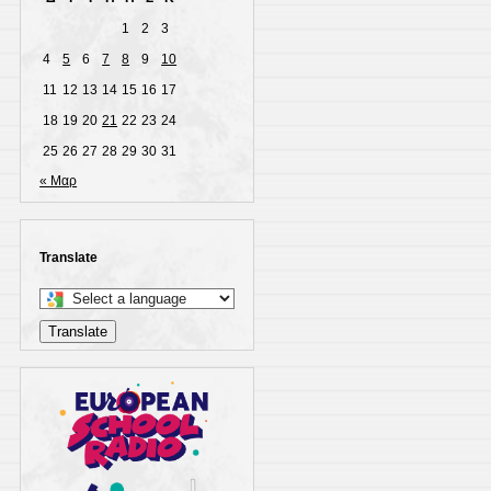
1
2
3
4
5
6
7
8
9
10
11
12
13
14
15
16
17
18
19
20
21
22
23
24
25
26
27
28
29
30
31
« Μαρ
Translate
Select
a
Translate
language
to
translate
this
page