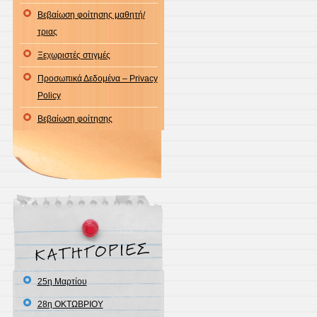
Βεβαίωση φοίτησης μαθητή/
τριας
Ξεχωριστές στιγμές
Προσωπικά Δεδομένα – Privacy
Policy
Βεβαίωση φοίτησης
25η Μαρτίου
28η ΟΚΤΩΒΡΙΟΥ