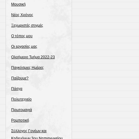
Μουσική
Νέος Χρόνος
Ξεχωριστές στιγμές
Ο τόπος μου
Οι εργασίες μας
Ολοήμερο Τμήμα 2022-23
Παγκόσμιες Ημέρες
Παίζουμε?
Πάσχα
Πολυτεχνείο
Πρωτομαγιά
Ρομποτική
Σύλλογος Γονέων και
Κηδεμόνων 3ου Νηπιαγωγείου