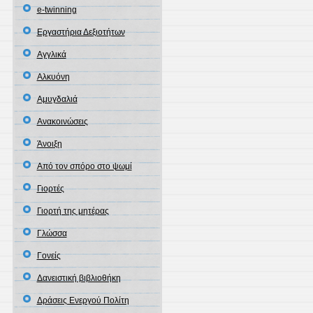
e-twinning
Eργαστήρια Δεξιοτήτων
Αγγλικά
Αλκυόνη
Αμυγδαλιά
Ανακοινώσεις
Άνοιξη
Από τον σπόρο στο ψωμί
Γιορτές
Γιορτή της μητέρας
Γλώσσα
Γονείς
Δανειστική βιβλιοθήκη
Δράσεις Ενεργού Πολίτη