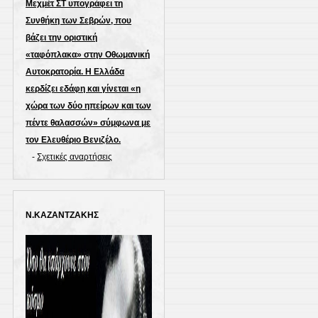
Μεχμέτ ΣΤ υπογράφει τη
Συνθήκη των Σεβρών, που
βάζει την οριστική
«ταφόπλακα» στην Οθωμανική
Αυτοκρατορία. Η Ελλάδα
κερδίζει εδάφη και γίνεται «η
χώρα των δύο ηπείρων και των
πέντε θαλασσών» σύμφωνα με
τον Ελευθέριο Βενιζέλο.
-
Σχετικές αναρτήσεις
Ν.ΚΑΖΑΝΤΖΑΚΗΣ