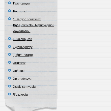
Πρωτομαγιά
Ρομποτική
Σύλλογος Γονέων και
Κηδεμόνων 3ου Νηπιαγωγείου
Αργοστολίου
Συναισθήματα
Σχέδια Δράσης
Τμήμα Ένταξης
Χειμώνας
Χρήσιμα
Χριστούγεννα
Χωρίς κατηγορία
Ψυχολογία