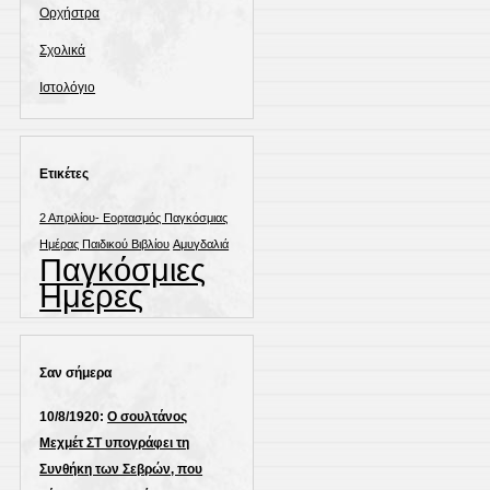
Ορχήστρα
Σχολικά
Ιστολόγιο
Ετικέτες
2 Απριλίου- Εορτασμός Παγκόσμιας
Ημέρας Παιδικού Βιβλίου
Αμυγδαλιά
Παγκόσμιες
Ημέρες
Σαν σήμερα
10/8/1920:
Ο σουλτάνος
Μεχμέτ ΣΤ υπογράφει τη
Συνθήκη των Σεβρών, που