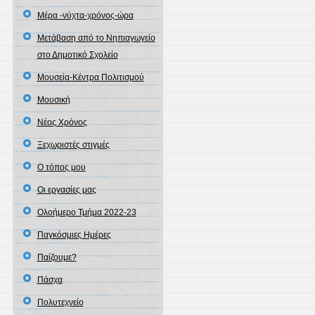
Μέρα -νύχτα-χρόνος-ώρα
Μετάβαση από το Νηπιαγωγείο
στο Δημοτικό Σχολείο
Μουσεία-Κέντρα Πολιτισμού
Μουσική
Νέος Χρόνος
Ξεχωριστές στιγμές
Ο τόπος μου
Οι εργασίες μας
Ολοήμερο Τμήμα 2022-23
Παγκόσμιες Ημέρες
Παίζουμε?
Πάσχα
Πολυτεχνείο