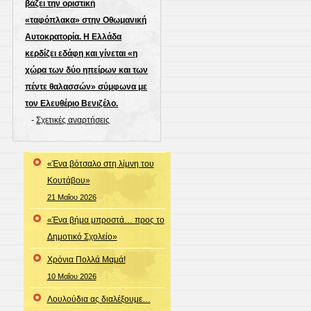
βάζει την οριστική
«ταφόπλακα» στην Οθωμανική
Αυτοκρατορία. Η Ελλάδα
κερδίζει εδάφη και γίνεται «η
χώρα των δύο ηπείρων και των
πέντε θαλασσών» σύμφωνα με
τον Ελευθέριο Βενιζέλο.
-
Σχετικές αναρτήσεις
«Ένα βότσαλο στη λίμνη του
Κουτάβου»
21 Μαΐου 2026
«Ένα βήμα μπροστά… προς το
Δημοτικό Σχολείο»
Χρόνια Πολλά Μαμά!
10 Μαΐου 2026
Λουλούδια ας διαλέξουμε…