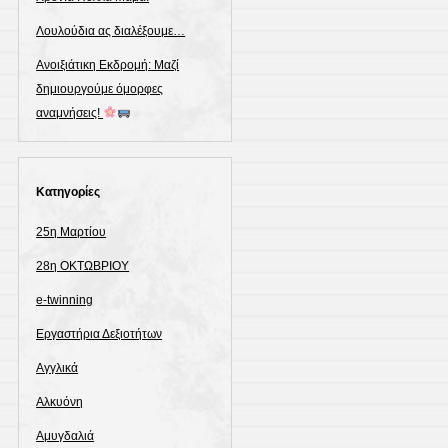
Λουλούδια ας διαλέξουμε…
Ανοιξιάτικη Εκδρομή: Μαζί
δημιουργούμε όμορφες
αναμνήσεις!
Kατηγορίες
25η Μαρτίου
28η ΟΚΤΩΒΡΙΟΥ
e-twinning
Eργαστήρια Δεξιοτήτων
Αγγλικά
Αλκυόνη
Αμυγδαλιά