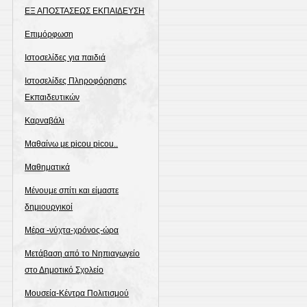
ΕΞ ΑΠΟΣΤΑΣΕΩΣ ΕΚΠΑΙΔΕΥΣΗ
Επιμόρφωση
Ιστοσελίδες για παιδιά
Ιστοσελίδες Πληροφόρησης
Εκπαιδευτικών
Καρναβάλι
Μαθαίνω με picou picou..
Μαθηματικά
Μένουμε σπίτι και είμαστε
δημιουργικοί
Μέρα -νύχτα-χρόνος-ώρα
Μετάβαση από το Νηπιαγωγείο
στο Δημοτικό Σχολείο
Μουσεία-Κέντρα Πολιτισμού