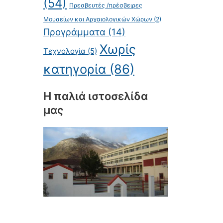
(54)
Πρεσβευτές /πρέσβειρες
Μουσείων και Αρχαιολογικών Χώρων
(2)
Προγράμματα
(14)
Χωρίς
Τεχνολογία
(5)
κατηγορία
(86)
Η παλιά ιστοσελίδα
μας