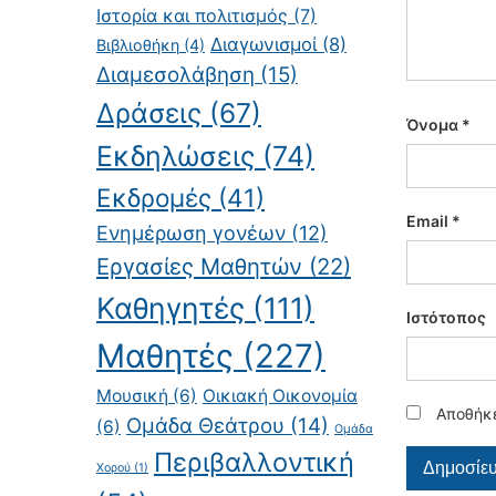
Ιστορία και πολιτισμός
(7)
Διαγωνισμοί
(8)
Βιβλιοθήκη
(4)
Διαμεσολάβηση
(15)
Δράσεις
(67)
Όνομα
*
Εκδηλώσεις
(74)
Εκδρομές
(41)
Email
*
Ενημέρωση γονέων
(12)
Εργασίες Μαθητών
(22)
Καθηγητές
(111)
Ιστότοπος
Μαθητές
(227)
Μουσική
(6)
Οικιακή Οικονομία
Αποθήκε
Ομάδα Θεάτρου
(14)
(6)
Ομάδα
Περιβαλλοντική
Χορού
(1)