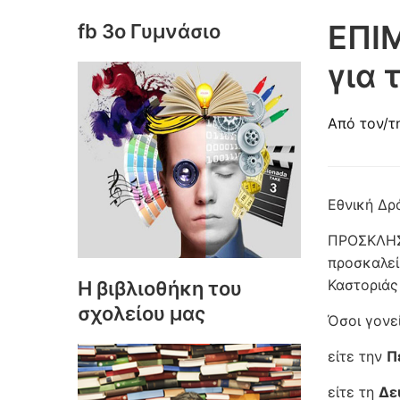
ΕΠΙ
fb 3ο Γυμνάσιο
για 
Από τον/τ
Εθνική Δρ
ΠΡΟΣΚΛΗΣ
προσκαλεί
Καστοριάς
Η βιβλιοθήκη του
σχολείου μας
Όσοι γονε
είτε την
Π
είτε τη
Δε