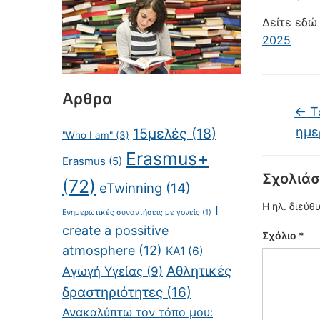
Δείτε εδώ
2025
Αρθρα
←
Τε
ημε
15μελές
(18)
"Who I am"
(3)
Erasmus+
Erasmus
(5)
Σχολιάσ
(72)
eTwinning
(14)
Η ηλ. διεύθ
I
Eνημερωτικές συναντήσεις με γονείς
(1)
create a possitive
Σχόλιο
*
atmosphere
(12)
KA1
(6)
Αθλητικές
Αγωγή Υγείας
(9)
δραστηριότητες
(16)
Ανακαλύπτω τον τόπο μου: