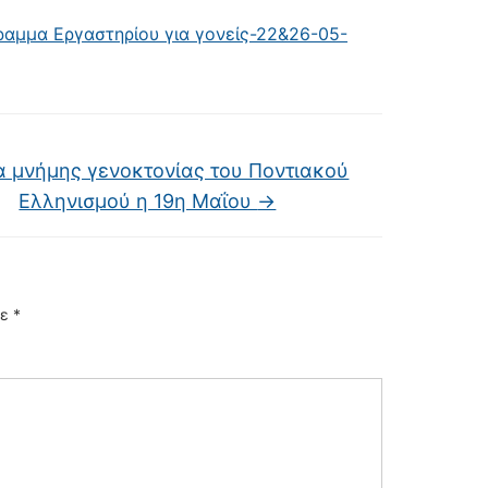
αμμα Εργαστηρίου για γονείς-22&26-05-
 μνήμης γενοκτονίας του Ποντιακού
Ελληνισμού η 19η Μαΐου
→
με
*