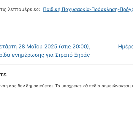
 τις λεπτομέρειες:
Παιδική Παχυσαρκία-Πρόσκληση-Πρόγρ
τάρτη 28 Μαΐου 2025 (στις 20:00),
Ημέρα
ρίδα ενημέρωσης για Στρατό Ξηράς
τε
υνση σας δεν δημοσιεύεται.
Τα υποχρεωτικά πεδία σημειώνονται 