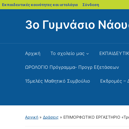
blogs.sch.gr
Εκπαιδευτικές κοινότητες και ιστολόγια
Σύνδεση
3ο Γυμνάσιο Νάου
Αρχική
Το σχολείο μας
ΕΚΠΑΙΔΕΥΤΙΚ
ΩΡΟΛΟΓΙΟ Πρόγραμμα- Προγρ Εξετάσεων
15μελές Μαθητικό Συμβούλιο
Εκδρομές – 
Αρχική
»
Δράσεις
»
ΕΠΙΜΟΡΦΩΤΙΚΟ ΕΡΓΑΣΤΗΡΙΟ «Τροφ