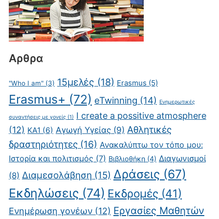
Αρθρα
15μελές
(18)
Erasmus
(5)
"Who I am"
(3)
Erasmus+
(72)
eTwinning
(14)
Eνημερωτικές
I create a possitive atmosphere
συναντήσεις με γονείς
(1)
Αθλητικές
(12)
Αγωγή Υγείας
(9)
KA1
(6)
δραστηριότητες
(16)
Ανακαλύπτω τον τόπο μου:
Ιστορία και πολιτισμός
(7)
Διαγωνισμοί
Βιβλιοθήκη
(4)
Δράσεις
(67)
Διαμεσολάβηση
(15)
(8)
Εκδηλώσεις
(74)
Εκδρομές
(41)
Εργασίες Μαθητών
Ενημέρωση γονέων
(12)