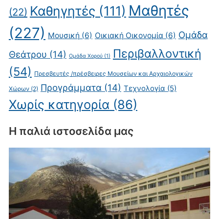
Μαθητές
Καθηγητές
(111)
(22)
(227)
Ομάδα
Μουσική
(6)
Οικιακή Οικονομία
(6)
Περιβαλλοντική
Θεάτρου
(14)
Ομάδα Χορού
(1)
(54)
Πρεσβευτές /πρέσβειρες Μουσείων και Αρχαιολογικών
Προγράμματα
(14)
Τεχνολογία
(5)
Χώρων
(2)
Χωρίς κατηγορία
(86)
Η παλιά ιστοσελίδα μας