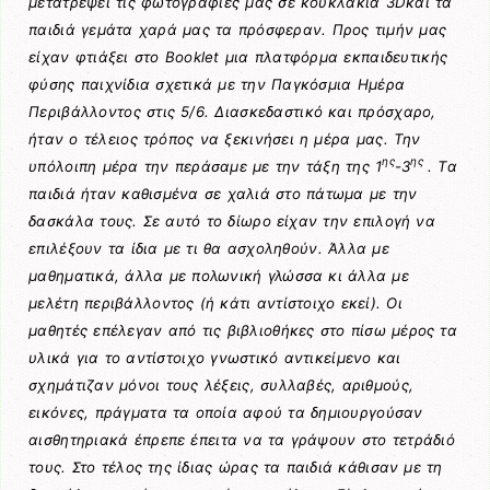
μετατρέψει τις φωτογραφίες μας σε κουκλάκια 3Dκαι τα
παιδιά γεμάτα χαρά μας τα πρόσφεραν. Προς τιμήν μας
είχαν φτιάξει στο Booklet μια πλατφόρμα εκπαιδευτικής
φύσης παιχνίδια σχετικά με την Παγκόσμια Ημέρα
Περιβάλλοντος στις 5/6. Διασκεδαστικό και πρόσχαρο,
ήταν ο τέλειος τρόπος να ξεκινήσει η μέρα μας. Την
ης
ης
υπόλοιπη μέρα την περάσαμε με την τάξη της 1
-3
. Τα
παιδιά ήταν καθισμένα σε χαλιά στο πάτωμα με την
δασκάλα τους. Σε αυτό το δίωρο είχαν την επιλογή να
επιλέξουν τα ίδια με τι θα ασχοληθούν. Άλλα με
μαθηματικά, άλλα με πολωνική γλώσσα κι άλλα με
μελέτη περιβάλλοντος (ή κάτι αντίστοιχο εκεί). Οι
μαθητές επέλεγαν από τις βιβλιοθήκες στο πίσω μέρος τα
υλικά για το αντίστοιχο γνωστικό αντικείμενο και
σχημάτιζαν μόνοι τους λέξεις, συλλαβές, αριθμούς,
εικόνες, πράγματα τα οποία αφού τα δημιουργούσαν
αισθητηριακά έπρεπε έπειτα να τα γράψουν στο τετράδιό
τους. Στο τέλος της ίδιας ώρας τα παιδιά κάθισαν με τη