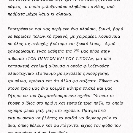
πάρκο, το οποίο φιλοξενούσε πληθώρα πανίδας, από
πρόβατα μέχρι λάμα κι αλπάκα.
Επιστρέψαμε και μας περίμενε ένα πλούσιο, ζωικό, βαρύ
σε θερμίδες πολωνικό πρωινό, με χοιρομέρι, λουκάνικα
σε όλες τις εκδοχές, βούτυρο και ζωικό λίπος. Αφού
ης
χαλαρώσαμε, ένας μαθητής της 7
μας πήρε στην
αίθουσα «ΤΩΝ ΠΑΝΤΩΝ ΚΑΙ ΤΟΥ ΤΙΠΟΤΑ», μια υπό
κατασκευή σχολική αίθουσα η οποία φιλοξενούσε
υλικοτεχνικό εξοπλισμό με εργαλεία ξυλουργικής,
τρυπάνια, πριόνια και ότι άλλο φαντάζεστε. Έδωσε και
στους τρεις μας ένα κομμάτι κόντρα πλακέ και μας
ζήτησε να του ζωγραφίσουμε ένα σχέδιο. Ύστερα το
έκοψε ο ίδιος στο πριόνι και έφτιαξε τρια παζλ, τα οποία
έχουμε φέρει μαζί μας στο σχολείο. Πραγματικά
εντυπωσιακό να βλέπεις τα παιδιά να δημιουργούν τα
ίδια, όπως θέλουν και φαντάζονται δίχως τον φόβο του
να χτυπήσουν ή να λερωθούν.