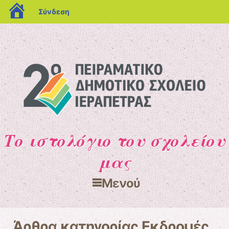
blogs.sch.gr
Σύνδεση
Το ιστολόγιο του σχολείου
μας
Μενού
Μετάβαση στο περιεχόμενο
Άρθρα κατηγορίας
Εκδρομές