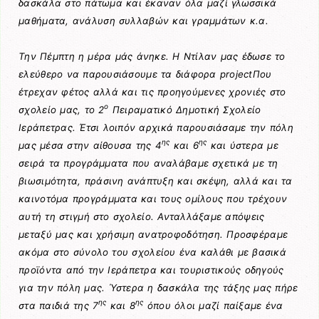
δασκάλα στο πάτωμα και έκαναν όλα μαζί γλωσσικά
μαθήματα, ανάλυση συλλαβών και γραμμάτων κ.α.
Την Πέμπτη η μέρα μάς άνηκε. Η Ντίλαν μας έδωσε το
ελεύθερο να παρουσιάσουμε τα διάφορα projectΠου
έτρεχαν φέτος αλλά και τις προηγούμενες χρονιές στο
ο
σχολείο μας, το 2
Πειραματικό Δημοτική Σχολείο
Ιεράπετρας. Έτσι λοιπόν αρχικά παρουσιάσαμε την πόλη
ης
ης
μας μέσα στην αίθουσα της 4
και 6
και ύστερα με
σειρά τα προγράμματα που αναλάβαμε σχετικά με τη
βιωσιμότητα, πράσινη ανάπτυξη και σκέψη, αλλά και τα
καινοτόμα προγράμματα και τους ομίλους που τρέχουν
αυτή τη στιγμή στο σχολείο. Ανταλλάξαμε απόψεις
μεταξύ μας και χρήσιμη ανατροφοδότηση. Προσφέραμε
ακόμα στο σύνολο του σχολείου ένα καλάθι με βασικά
προϊόντα από την Ιεράπετρα και τουριστικούς οδηγούς
για την πόλη μας. Ύστερα η δασκάλα της τάξης μας πήρε
ης
ης
στα παιδιά της 7
και 8
όπου όλοι μαζί παίξαμε ένα