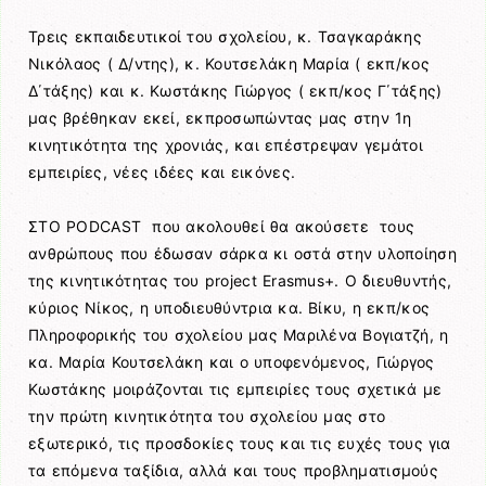
Τρεις εκπαιδευτικοί του σχολείου, κ. Τσαγκαράκης
Νικόλαος ( Δ/ντης), κ. Κουτσελάκη Μαρία ( εκπ/κος
Δ΄τάξης) και κ. Κωστάκης Γιώργος ( εκπ/κος Γ΄τάξης)
μας βρέθηκαν εκεί, εκπροσωπώντας μας στην 1η
κινητικότητα της χρονιάς, και επέστρεψαν γεμάτοι
εμπειρίες, νέες ιδέες και εικόνες.
ΣΤΟ PODCAST που ακολουθεί θα ακούσετε τους
ανθρώπους που έδωσαν σάρκα κι οστά στην υλοποίηση
της κινητικότητας του project Erasmus+. O διευθυντής,
κύριος Νίκος, η υποδιευθύντρια κα. Βίκυ, η εκπ/κος
Πληροφορικής του σχολείου μας Μαριλένα Βογιατζή, η
κα. Μαρία Κουτσελάκη και ο υποφενόμενος, Γιώργος
Κωστάκης μοιράζονται τις εμπειρίες τους σχετικά με
την πρώτη κινητικότητα του σχολείου μας στο
εξωτερικό, τις προσδοκίες τους και τις ευχές τους για
τα επόμενα ταξίδια, αλλά και τους προβληματισμούς