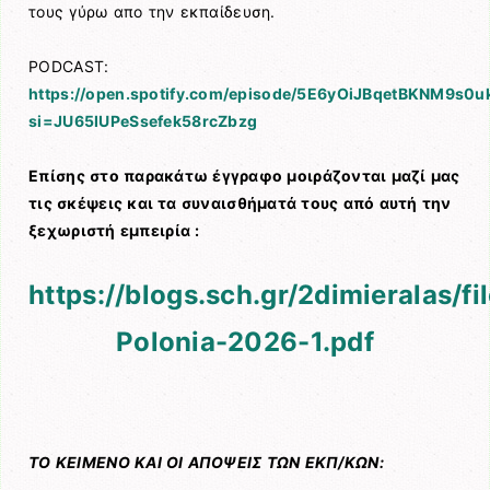
τους γύρω απο την εκπαίδευση.
PODCAST:
https://open.spotify.com/episode/5E6yOiJBqetBKNM9s0u
si=JU65IUPeSsefek58rcZbzg
Επίσης στο παρακάτω έγγραφο μοιράζονται μαζί μας
τις σκέψεις και τα συναισθήματά τους από αυτή την
ξεχωριστή εμπειρία :
https://blogs.sch.gr/2dimieralas/
Polonia-2026-1.pdf
ΤΟ ΚΕΙΜΕΝΟ ΚΑΙ ΟΙ ΑΠΟΨΕΙΣ ΤΩΝ ΕΚΠ/ΚΩΝ: