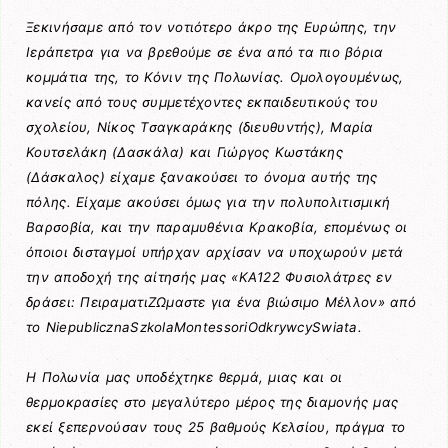
Ξεκινήσαμε από τον νοτιότερο άκρο της Ευρώπης, την
Ιεράπετρα για να βρεθούμε σε ένα από τα πιο βόρια
κομμάτια της, το Κόνιν της Πολωνίας. Ομολογουμένως,
κανείς από τους συμμετέχοντες εκπαιδευτικούς του
σχολείου, Νίκος Τσαγκαράκης (διευθυντής), Μαρία
Κουτσελάκη (Δασκάλα) και Γιώργος Κωστάκης
(Δάσκαλος) είχαμε ξανακούσει το όνομα αυτής της
πόλης. Είχαμε ακούσει όμως για την πολυπολιτισμική
Βαρσοβία, και την παραμυθένια Κρακοβία, επομένως οι
όποιοι δισταγμοί υπήρχαν αρχίσαν να υποχωρούν μετά
την αποδοχή της αίτησής μας «ΚΑ122 Φυσιολάτρες εν
δράσει: ΠειραματιΖΩμαστε για ένα βιώσιμο Μέλλον» από
το NiepublicznaSzkolaMontessoriOdkrywcySwiata.
Η Πολωνία μας υποδέχτηκε θερμά, μιας και οι
θερμοκρασίες στο μεγαλύτερο μέρος της διαμονής μας
εκεί ξεπερνούσαν τους 25 βαθμούς Κελσίου, πράγμα το