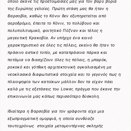
οποίο έκανε τις προετοιμασίες μας για τον βαρύ βοριά
της Ευρώπης γελοίες. Πρώτη στάση μας θα ήταν η
Βαρσοβία, καθώς το Κόνιν δεν εξυπηρετείται από
αεροδρόμιο, έπειτα το Κόνιν, το πολύβουο και
πολυπολιτισμικό, φοιτητικό Πόζναν και τέλος η
μαγευτική Κρακοβία. Αν υπήρχε ένα κοινό
χαρακτηριστικό σε όλες τις πόλεις, εκείνο θα ήταν το
πράσινο αστικό τοπίο, με καταπράσινα πάρκα και
ποτάμια να διασχίζουν όλες τις πόλεις, η μπαρόκ,
ροκοκό και γότθικη αρχιτεκτονική αγκαλιασμένη με
νεοκλασικά διαφωτιστικά στοιχεία και το γεγονός πως η
πλειοψηφία των κατοίκων μάλλον δεν τα είχαν πάει
καλά με τις εξετάσεις του Lower, πράγμα που έκανε την
επικοινωνία μας κάπως περισσότερο δύσκολη.
Ιδιαίτερα η Βαρσοβία για τον γράφοντα είχε μια
εξωπραγματική ομορφιά, η οποία συνδύαζε
ταυτοχρόνως στοιχεία μεταμοντέρνας σκληρής