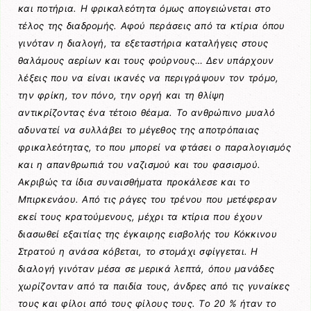
και ποτήρια. Η φρικαλεότητα όμως απογειώνεται στο
τέλος της διαδρομής. Αφού περάσεις από τα κτίρια όπου
γινόταν η διαλογή, τα εξεταστήρια καταλήγεις στους
θαλάμους αερίων και τους φούρνους… Δεν υπάρχουν
λέξεις που να είναι ικανές να περιγράψουν τον τρόμο,
την φρίκη, τον πόνο, την οργή και τη θλίψη
αντικρίζοντας ένα τέτοιο θέαμα. Το ανθρώπινο μυαλό
αδυνατεί να συλλάβει το μέγεθος της αποτρόπαιας
φρικαλεότητας, το που μπορεί να φτάσει ο παραλογισμός
και η απανθρωπιά του ναζισμού και του φασισμού.
Ακριβώς τα ίδια συναισθήματα προκάλεσε και το
Μπιρκενάου. Από τις ράγες του τρένου που μετέφεραν
εκεί τους κρατούμενους, μέχρι τα κτίρια που έχουν
διασωθεί εξαιτίας της έγκαιρης εισβολής του Κόκκινου
Στρατού η ανάσα κόβεται, το στομάχι σφίγγεται. Η
διαλογή γινόταν μέσα σε μερικά λεπτά, όπου μανάδες
χωρίζονταν από τα παιδία τους, άνδρες από τις γυναίκες
τους και φίλοι από τους φίλους τους. Το 20 % ήταν το