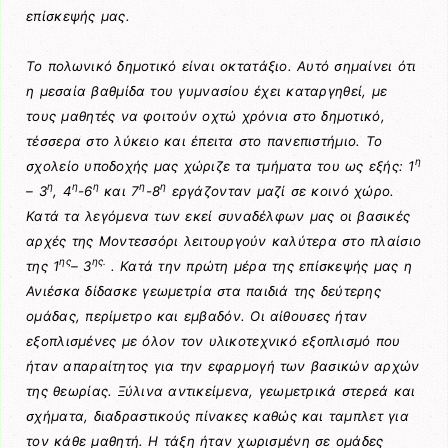
επίσκεψής μας.
Το πολωνικό δημοτικό είναι οκτατάξιο. Αυτό σημαίνει ότι
η μεσαία βαθμίδα του γυμνασίου έχει καταργηθεί, με
τους μαθητές να φοιτούν οχτώ χρόνια στο δημοτικό,
τέσσερα στο λύκειο και έπειτα στο πανεπιστήμιο. Το
η
σχολείο υποδοχής μας χώριζε τα τμήματα του ως εξής: 1
η
η
η
η
η
– 3
, 4
-6
και 7
-8
εργάζονταν μαζί σε κοινό χώρο.
Κατά τα λεγόμενα των εκεί συναδέλφων μας οι βασικές
αρχές της Μοντεσσόρι λειτουργούν καλύτερα στο πλαίσιο
ης
ης.
της 1
– 3
. Κατά την πρώτη μέρα της επίσκεψής μας η
Ανιέσκα δίδασκε γεωμετρία στα παιδιά της δεύτερης
ομάδας, περίμετρο και εμβαδόν. Οι αίθουσες ήταν
εξοπλισμένες με όλον τον υλικοτεχνικό εξοπλισμό που
ήταν απαραίτητος για την εφαρμογή των βασικών αρχών
της θεωρίας. Ξύλινα αντικείμενα, γεωμετρικά στερεά και
σχήματα, διαδραστικούς πίνακες καθώς και ταμπλετ για
τον κάθε μαθητή. Η τάξη ήταν χωρισμένη σε ομάδες