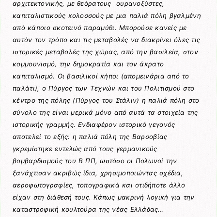
αρχιτεκτονικής, με θεόρατους ουρανοξύστες,
καπιταλιστικούς κολοσσούς με μια παλιά πόλη βγαλμένη
από κάποιο σκοτεινό παραμύθι. Μπορούσε κανείς με
αυτόν τον τρόπο και τις μεταβολές να διακρίνει όλες τις
ιστορικές μεταβολές της χώρας, από την βασιλεία, στον
κομμουνισμό, την δημοκρατία και τον άκρατο
καπιταλισμό. Οι βασιλικοί κήποι (απομεινάρια από το
παλάτι), ο Πύργος των Τεχνών και του Πολιτισμού στο
κέντρο της πόλης (Πύργος του Στάλιν) η παλιά πόλη στο
σύνολο της είναι μερικά μόνο από αυτά τα στοιχεία της
ιστορικής γραμμής. Ενδιαφέρον ιστορικό γεγονός
αποτελεί το εξής: η παλιά πόλη της Βαρσοβίας
γκρεμίστηκε εντελώς από τους γερμανικούς
βομβαρδισμούς του Β ΠΠ, ωστόσο οι Πολωνοί την
ξανάχτισαν ακριβώς ίδια, χρησιμοποιώντας σχέδια,
αεροφωτογραφίες, τοπογραφικά και οτιδήποτε άλλο
είχαν στη διάθεσή τους. Κάπως μακρινή λογική για την
καταστροφική κουλτούρα της νέας Ελλάδας…