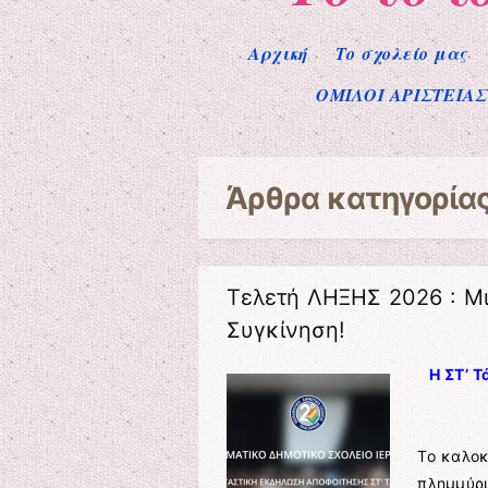
Μενού
Μετάβαση στο περιεχόμενο
Αρχική
Το σχολείο μας
ΟΜΙΛΟΙ ΑΡΙΣΤΕΙΑ
Άρθρα κατηγορία
Τελετή ΛΗΞΗΣ 2026 : Μι
Συγκίνηση!
Η ΣΤ’ 
Το καλοκ
πλημμύρι