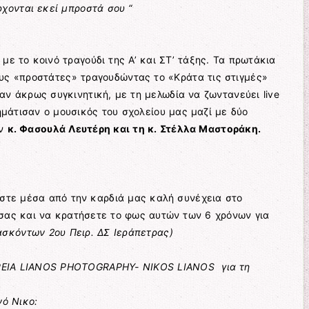
ρχονται εκεί μπροστά σου “
με το κοινό τραγούδι της Α’ και ΣΤ’ τάξης. Τα πρωτάκια
υς «προστάτες» τραγουδώντας το «Κράτα τις στιγμές»
αν άκρως συγκινητική, με τη μελωδία να ζωντανεύει live
μάτισαν ο μουσικός του σχολείου μας μαζί με δύο
ον
κ. Φασουλά Λευτέρη και τη κ. Στέλλα Μαστοράκη.
αστε μέσα από την καρδιά μας καλή συνέχεια στο
 σας και να κρατήσετε το φως αυτών των 6 χρόνων για
ασκόντων 2ου Πειρ. ΔΣ Ιεράπετρας)
ΕΙΑ LIANOS PHOTOGRAPHY- NIKOS LIANOS για τη
ό Νικο: