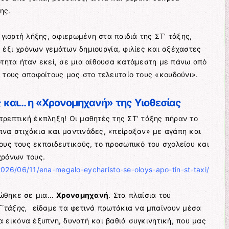
ης.
 γιορτή λήξης, αφιερωμένη στα παιδιά της ΣΤ’ τάξης,
έξι χρόνων γεμάτων δημιουργία, φιλίες και αξέχαστες
ότητα ήταν εκεί, σε μια αίθουσα κατάμεστη με πάνω από
 τους αποφοίτους μας στο τελευταίο τους «κουδούνι».
ς και… η «Χρονομηχανή» της Υιοθεσίας
τρεπτική έκπληξη! Οι μαθητές της ΣΤ’ τάξης πήραν το
να στιχάκια και μαντινάδες, «πείραξαν» με αγάπη και
υς τους εκπαιδευτικούς, το προσωπικό του σχολείου και
χρόνων τους.
/2026/06/11/ena-megalo-eycharisto-se-oloys-apo-tin-st-taxi/
φώθηκε σε μια…
Χρονομηχανή
. Στα πλαίσια του
Τ΄τάξης,
είδαμε τα φετινά πρωτάκια να μπαίνουν μέσα
α εικόνα έξυπνη, δυνατή και βαθιά συγκινητική, που μας