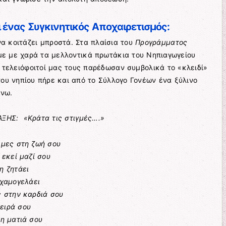
 ένας Συγκινητικός Αποχαιρετισμός:
α κοιτάζει μπροστά. Στα πλαίσια του
Προγράμματος
με με χαρά τα μελλοντικά πρωτάκια του Νηπιαγωγείου
ι τελειόφοιτοί μας τους παρέδωσαν συμβολικά το «κλειδί»
του νηπίου πήρε και από το Σύλλογο Γονέων ένα ξύλινο
άνω.
ΞΗΣ: «Κράτα τις στιγμές….»
 μες στη ζωή σου
 εκεί μαζί σου
η ζητάει
 χαμογελάει
ς στην καρδιά σου
ειρά σου
τη ματιά σου