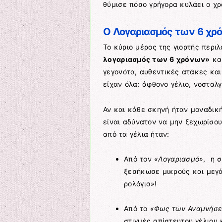
θύμισε πόσο γρήγορα κυλάει ο χρ
Ο Λογαριασμός των 6 χρ
Το κύριο μέρος της γιορτής περι
λογαριασμός των 6 χρόνων»
κα
γεγονότα, αυθεντικές ατάκες κα
είχαν όλα: άφθονο γέλιο, νοσταλγ
Αν και κάθε σκηνή ήταν μοναδική
είναι αδύνατον να μην ξεχωρίσο
από τα γέλια ήταν:
Από τον
«Λογαριασμό»
, η 
ξεσήκωσε μικρούς και μεγ
ρολόγια»!
Από το
«Φως των Αναμνήσ
στιγμές απίστευτου γέλιου