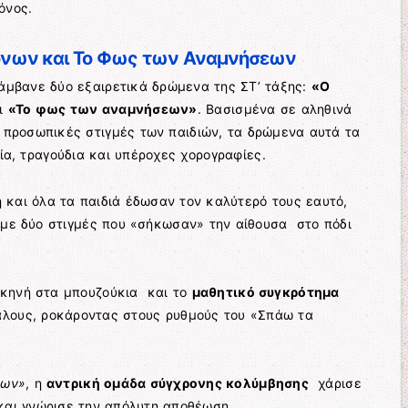
όνος.
όνων και Το Φως των Αναμνήσεων
λάμβανε δύο εξαιρετικά δρώμενα της ΣΤ’ τάξης:
«Ο
ι
«Το φως των αναμνήσεων»
. Βασισμένα σε αληθινά
ι προσωπικές στιγμές των παιδιών, τα δρώμενα αυτά τα
ία, τραγούδια και υπέροχες χορογραφίες.
 και όλα τα παιδιά έδωσαν τον καλύτερό τους εαυτό,
υμε δύο στιγμές που «σήκωσαν» την αίθουσα στο πόδι
σκηνή στα μπουζούκια και το
μαθητικό συγκρότημα
άλους, ροκάροντας στους ρυθμούς του «Σπάω τα
εων»
, η
αντρική ομάδα σύγχρονης κολύμβησης
χάρισε
 και γνώρισε την απόλυτη αποθέωση.