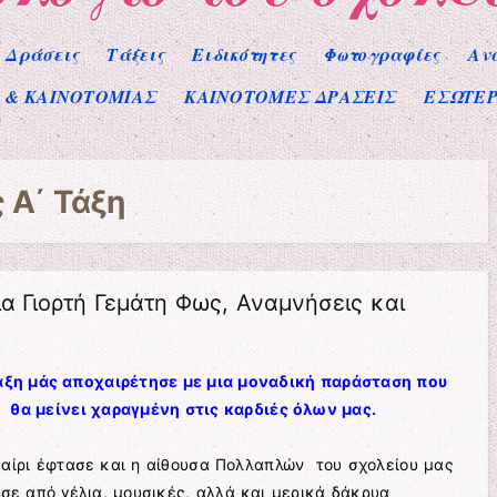
Δράσεις
Τάξεις
Ειδικότητες
Φωτογραφίες
Αν
Σ & ΚΑΙΝΟΤΟΜΙΑΣ
ΚΑΙΝΟΤΟΜΕΣ ΔΡΑΣΕΙΣ
ΕΣΩΤΕΡ
ς
Α΄ Τάξη
α Γιορτή Γεμάτη Φως, Αναμνήσεις και
Τάξη μάς αποχαιρέτησε με μια μοναδική παράσταση που
θα μείνει χαραγμένη στις καρδιές όλων μας.
αίρι έφτασε και η αίθουσα Πολλαπλών του σχολείου μας
σε από γέλια, μουσικές, αλλά και μερικά δάκρυα