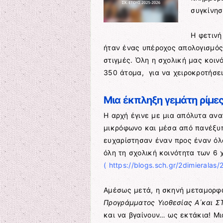
συγκίνησ
Η φετινή
ήταν ένας υπέροχος απολογισμός 
στιγμές. Όλη η σχολική μας κοιν
350 άτομα, για να χειροκροτήσει
Μια έκπληξη γεμάτη ρίμε
Η αρχή έγινε με μια απόλυτα ανα
μικρόφωνο και μέσα από πανέξυπ
ευχαρίστησαν έναν προς έναν όλο
όλη τη σχολική κοινότητα των 6 
(
https://blogs.sch.gr/2dimieralas
Αμέσως μετά, η σκηνή μεταμορ
Προγράμματος Υιοθεσίας Α΄και Σ
και να βγαίνουν… ως εκτάκια! Μι