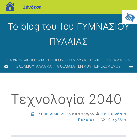
blogs.sch.gr
Σύνδεση
Το blog του 1ου ΓΥΜΝΑΣΙΟΥ
ΠΥΛΑΙΑΣ
ΘΑ ΧΡΗΣΙΜΟΠΟΙΟΎΜΕ ΤΟ BLOG, ΌΤΑΝ ΔΥΣΛΕΙΤΟΥΡΓΕΊ Η ΣΕΛΊΔΑ ΤΟΥ
ΣΧΟΛΕΊΟΥ, ΑΛΛΆ ΚΑΙ ΓΙΑ ΘΈΜΑΤΑ ΓΕΝΙΚΟΎ ΠΕΡΙΕΧΟΜΈΝΟΥ
Τεχνολογία 2040
21 Ιουνίου, 2025
από την/ον
1ο Γυμνάσιο
Πυλαίας
·
0 σχόλια