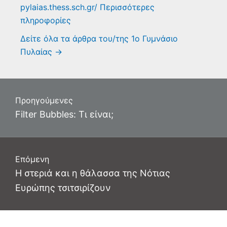
pylaias.thess.sch.gr/
Περισσότερες
πληροφορίες
Δείτε όλα τα άρθρα του/της 1ο Γυμνάσιο
Πυλαίας
→
Πλοήγηση
Προηγούμενες
άρθρων
Προηγούμενο
Filter Bubbles: Τι είναι;
άρθρο:
Επόμενη
Επόμενο
Η στεριά και η θάλασσα της Νότιας
άρθρο:
Ευρώπης τσιτσιρίζουν