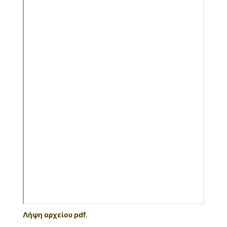
Λήψη αρχείου pdf
.