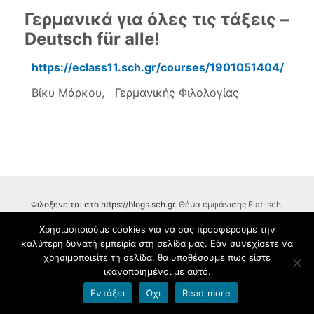
Γερμανικά για όλες τις τάξεις –
Deutsch für alle!
https://eclass11.sch.gr/courses/1901051404/
Βίκυ Μάρκου, Γερμανικής Φιλολογίας
Φιλοξενείται στο https://blogs.sch.gr
. Θέμα εμφάνισης Flat-sch.
Βασισμένο στο
Flat
Χρησιμοποιούμε cookies για να σας προσφέρουμε την
καλύτερη δυνατή εμπειρία στη σελίδα μας. Εάν συνεχίσετε να
Όροι χρήσης blogs.sch.gr
|
Δήλωση προσβασιμότητας
χρησιμοποιείτε τη σελίδα, θα υποθέσουμε πως είστε
ικανοποιημένοι με αυτό.
Εντάξει
Όχι
Read more