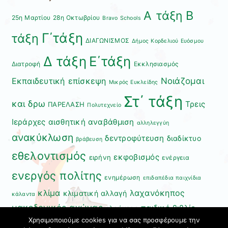
Β
Α τάξη
25η Μαρτίου
28η Οκτωβρίου
Bravo Schools
Γ΄τάξη
τάξη
ΔΙΑΓΩΝΙΣΜΟΣ
Δήμος Κορδελιού Ευόσμου
Δ τάξη
Ε΄τάξη
Διατροφή
Εκκλησιασμός
Εκπαιδευτική επίσκεψη
Νοιάζομαι
Μικρός Ευκλείδης
Στ΄ τάξη
και δρω
Τρεις
ΠΑΡΕΛΑΣΗ
Πολυτεχνείο
Ιεράρχες
αισθητική αναβάθμιση
αλληλεγγύη
ανακύκλωση
δεντροφύτευση
διαδίκτυο
βράβευση
εθελοντισμός
εκφοβισμός
ειρήνη
ενέργεια
ενεργός πολίτης
ενημέρωση
επιδαπέδια παιχνίδια
κλίμα
λαχανόκηπος
κλιματική αλλαγή
κάλαντα
μακεδονικός αγώνας
παιδικό βιβλίο
ολοήμερο
Χρησιμοποιούμε cookies για να σας προσφέρουμε την
περιβάλλον