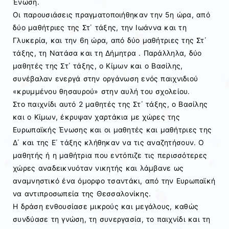
Ένωση.
Οι παρουσιάσεις πραγματοποιήθηκαν την 5η ώρα, από
δύο μαθήτριες της Στ΄ τάξης, την Ιωάννα και τη
Γλυκερία, και την 6η ώρα, από δύο μαθήτριες της Στ΄
τάξης, τη Νατάσα και τη Δήμητρα . Παράλληλα, δύο
μαθητές της Στ΄ τάξης, ο Κίμων και ο Βασίλης,
συνέβαλαν ενεργά στην οργάνωση ενός παιχνιδιού
«κρυμμένου θησαυρού» στην αυλή του σχολείου.
Στο παιχνίδι αυτό 2 μαθητές της Στ΄ τάξης, ο Βασίλης
και ο Κίμων, έκρυψαν χαρτάκια με χώρες της
Ευρωπαϊκής Ένωσης και οι μαθητές και μαθήτριες της
Δ΄ και της Ε΄ τάξης κλήθηκαν να τις αναζητήσουν. Ο
μαθητής ή η μαθήτρια που εντόπιζε τις περισσότερες
χώρες αναδεικνυόταν νικητής και λάμβανε ως
αναμνηστικό ένα όμορφο τσαντάκι, από την Ευρωπαϊκή
να αντιπροσωπεία της Θεσσαλονίκης.
Η δράση ενθουσίασε μικρούς και μεγάλους, καθώς
συνδύασε τη γνώση, τη συνεργασία, το παιχνίδι και τη