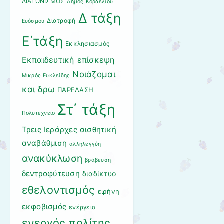
ΔΙΑΓΩΝΙΣΜΟΣ
Δήμος Κορδελιού
Δ τάξη
Διατροφή
Ευόσμου
Ε΄τάξη
Εκκλησιασμός
Εκπαιδευτική επίσκεψη
Νοιάζομαι
Μικρός Ευκλείδης
και δρω
ΠΑΡΕΛΑΣΗ
Στ΄ τάξη
Πολυτεχνείο
Τρεις Ιεράρχες
αισθητική
αναβάθμιση
αλληλεγγύη
ανακύκλωση
βράβευση
δεντροφύτευση
διαδίκτυο
εθελοντισμός
ειρήνη
εκφοβισμός
ενέργεια
ενεργός πολίτης