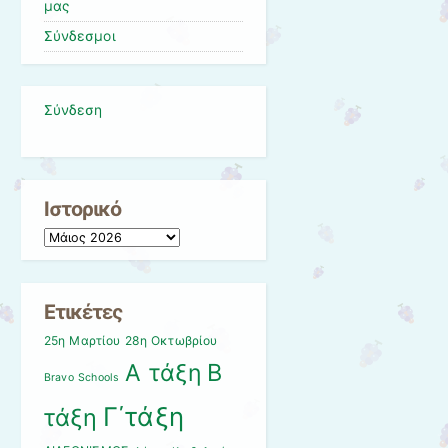
μας
Σύνδεσμοι
Σύνδεση
Ιστορικό
Ιστορικό
Ετικέτες
25η Μαρτίου
28η Οκτωβρίου
Β
Α τάξη
Bravo Schools
Γ΄τάξη
τάξη