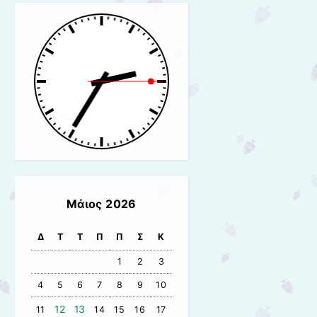
Μάιος 2026
Δ
Τ
Τ
Π
Π
Σ
Κ
1
2
3
4
5
6
7
8
9
10
12
13
11
14
15
16
17