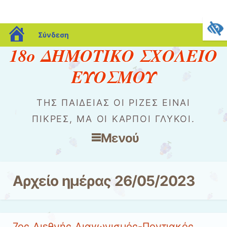
blogs.sch.gr
Σύνδεση
18ο ΔΗΜΟΤΙΚΟ ΣΧΟΛΕΙΟ
ΕΥΟΣΜΟΥ
ΤΗΣ ΠΑΙΔΕΊΑΣ ΟΙ ΡΊΖΕΣ ΕΊΝΑΙ
ΠΙΚΡΈΣ, ΜΑ ΟΙ ΚΑΡΠΟΊ ΓΛΥΚΟΊ.
Μενού
Μετάβαση στο περιεχόμενο
Αρχείο ημέρας
26/05/2023
7oς Διεθνής Διαγωνισμός-Ποντιακός