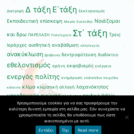
Δ τάξη
Ε΄τάξη
Διατροφή
Εκκλησιασμός
Εκπαιδευτική επίσκεψη
Νοιάζομαι
Μικρός Ευκλείδης
Στ΄ τάξη
και δρω
Τρεις
ΠΑΡΕΛΑΣΗ
Πολυτεχνείο
Ιεράρχες
αισθητική αναβάθμιση
αλληλεγγύη
ανακύκλωση
δεντροφύτευση
διαδίκτυο
βράβευση
εθελοντισμός
εκφοβισμός
ειρήνη
ενέργεια
ενεργός πολίτης
ενημέρωση
επιδαπέδια παιχνίδια
κλίμα
λαχανόκηπος
κλιματική αλλαγή
κάλαντα
μακεδονικός αγώνας
παιδικό βιβλίο
ολοήμερο
Χρησιμοποιούμε cookies για να σας προσφέρουμε την
περιβάλλον
συμβόλαιο
πρώτες βοήθειες
συμβόλαιο
καλύτερη δυνατή εμπειρία στη σελίδα μας. Εάν συνεχίσετε να
χρησιμοποιείτε τη σελίδα, θα υποθέσουμε πως είστε
χριστουγεννιάτικη γιορτή
εθελοντών
υγιεινή διατροφή
ικανοποιημένοι με αυτό.
Όροι χρήσης blogs.sch.gr
|
Δήλωση προσβασιμότητας
Εντάξει
Όχι
Read more