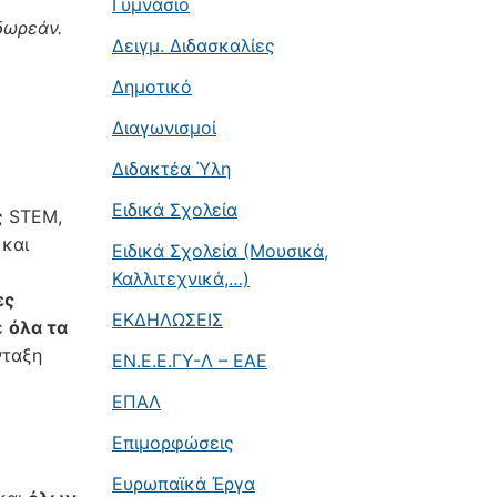
Γυμνάσιο
δωρεάν.
Δειγμ. Διδασκαλίες
Δημοτικό
Διαγωνισμοί
Διδακτέα Ύλη
Ειδικά Σχολεία
ς STEM,
 και
Ειδικά Σχολεία (Μουσικά,
Καλλιτεχνικά,…)
ες
ΕΚΔΗΛΩΣΕΙΣ
ε
όλα τα
νταξη
ΕΝ.Ε.Ε.ΓΥ-Λ – ΕΑΕ
ΕΠΑΛ
Επιμορφώσεις
Ευρωπαϊκά Έργα