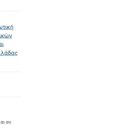
ωτική
ικών
αι
Ελλάδας
αι αν