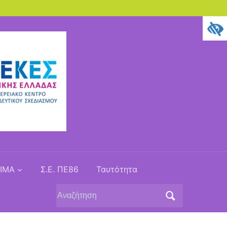
ΙΜΑ
Σ.Ε. ΠΕ86
Ταυτότητα
Αναζήτηση
για: