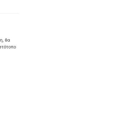
η, θα
ιστότοπο