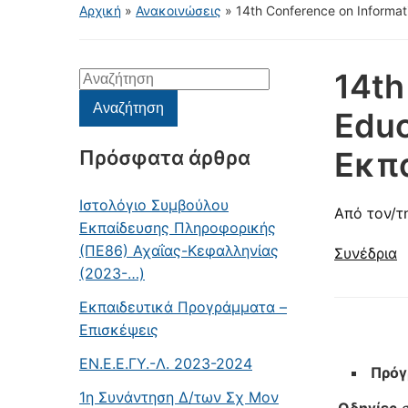
Αρχική
»
Ανακοινώσεις
»
14th Conference on Informat
14th
Αναζήτηση
για:
Αναζήτηση
Educ
Εκπα
Πρόσφατα άρθρα
Ιστολόγιο Συμβούλου
Από τον/τ
Εκπαίδευσης Πληροφορικής
(ΠΕ86) Αχαΐας-Κεφαλληνίας
Συνέδρια
(2023-…)
Εκπαιδευτικά Προγράμματα –
Επισκέψεις
ΕΝ.Ε.Ε.ΓΥ.-Λ. 2023-2024
Πρόγ
1η Συνάντηση Δ/των Σχ Μον