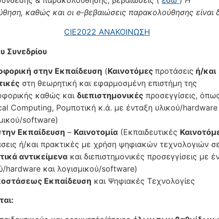
ύνδεσης & παρακολούθησης, βεβαιώσεις (
εδώ
)
Η
θηση, καθώς και οι e-βεβαιώσεις παρακολούθησης είναι 
CIE2022 ΑΝΑΚΟΙΝΩΣΗ
υ Συνεδρίου
οφορική στην Εκπαίδευση
(
Καινοτόμες
προτάσεις
ή/και
τικές
στη θεωρητική και εφαρμοσμένη επιστήμη της
οφορικής καθώς και
διεπιστημονικές
προσεγγίσεις, όπω
cal Computing, Ρομποτική κ.ά. με ένταξη υλικού/hardware
μικού/software)
στην Εκπαίδευση
–
Καινοτομία
(Εκπαιδευτικές
Καινοτόμ
σεις ή/και πρακτικές με χρήση ψηφιακών τεχνολογιών σ
τικά αντικείμενα
και διεπιστημονικές προσεγγίσεις με έ
ύ/hardware και λογισμικού/software)
ποστάσεως Εκπαίδευση
και Ψηφιακές Τεχνολογίες
ται: