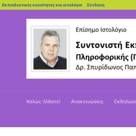
blogs.sch.gr
Εκπαιδευτικές κοινότητες και ιστολόγια
Σύνδεση
Καλώς ήλθατε!
Ανακοινώσεις
Εκδηλώσ