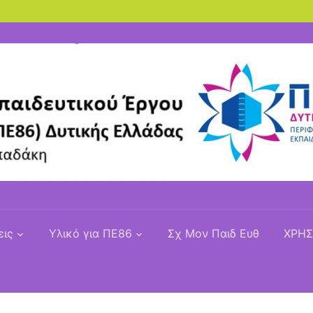
εις
Υλικό για ΠΕ86
Σχ Μον Παιδ Ευθ
ΧΡΗΣ