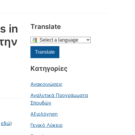
s in
Translate
την
Select
a
Translate
language
to
Kατηγορίες
translate
this
Ανακοινώσεις
page
Αναλυτικά Προγράμματα
Σπουδών
Αξιολόγηση
(
εδώ
)
Γενικό Λύκειο