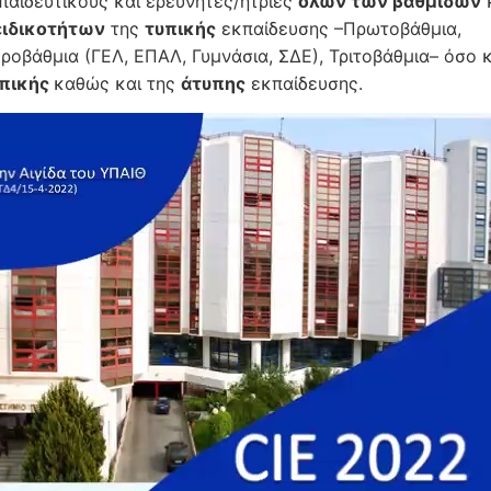
παιδευτικούς και ερευνητές/ήτριες
όλων των βαθμίδων
ειδικοτήτων
της
τυπικής
εκπαίδευσης –Πρωτοβάθμια,
ροβάθμια (ΓΕΛ, ΕΠΑΛ, Γυμνάσια, ΣΔΕ), Τριτοβάθμια– όσο κ
υπικής
καθώς και της
άτυπης
εκπαίδευσης.