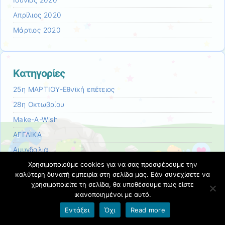
Απρίλιος 2020
Μάρτιος 2020
Kατηγορίες
25η ΜΑΡΤΙΟΥ-Εθνική επέτειος
28η Οκτωβρίου
Make-A-Wish
ΑΓΓΛΙΚΑ
Αμυγδαλιά
Χρησιμοποιούμε cookies για να σας προσφέρουμε την
Ανακύκλωση
καλύτερη δυνατή εμπειρία στη σελίδα μας. Εάν συνεχίσετε να
Άνοιξη
χρησιμοποιείτε τη σελίδα, θα υποθέσουμε πως είστε
ικανοποιημένοι με αυτό.
Αποδημητικά πουλιά
Εντάξει
Όχι
Read more
Αριθμός 1
Αριθμός 2