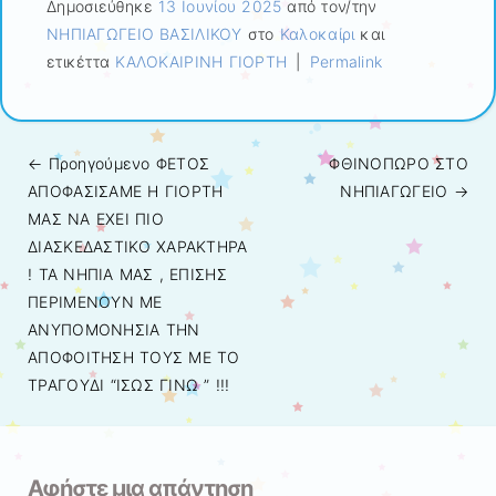
Δημοσιεύθηκε
13 Ιουνίου 2025
από τον/την
ΝΗΠΙΑΓΩΓΕΙΟ ΒΑΣΙΛΙΚΟΥ
στο
Καλοκαίρι
και
ετικέττα
ΚΑΛΟΚΑΙΡΙΝΗ ΓΙΟΡΤΗ
|
Permalink
← Προηγούμενo
ΦΕΤΟΣ
ΦΘΙΝΟΠΩΡΟ ΣΤΟ
Πλοήγηση άρθρων
ΑΠΟΦΑΣΙΣΑΜΕ Η ΓΙΟΡΤΗ
ΝΗΠΙΑΓΩΓΕΙΟ
→
ΜΑΣ ΝΑ ΕΧΕΙ ΠΙΟ
ΔΙΑΣΚΕΔΑΣΤΙΚΟ ΧΑΡΑΚΤΗΡΑ
! ΤΑ ΝΗΠΙΑ ΜΑΣ , ΕΠΙΣΗΣ
ΠΕΡΙΜΕΝΟΥΝ ΜΕ
ΑΝΥΠΟΜΟΝΗΣΙΑ ΤΗΝ
ΑΠΟΦΟΙΤΗΣΗ ΤΟΥΣ ΜΕ ΤΟ
ΤΡΑΓΟΥΔΙ “ΙΣΩΣ ΓΙΝΩ ” !!!
Αφήστε μια απάντηση