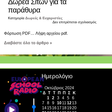
Δωρεά Σιτών για τα
παράθυρα
Κατηγορία
Δωρεές & Ευχαριστίες
στο
Δεν επιτρέπεται σχολιασμός
Δωρεά
Σιτών
Φόρτωση PDF… Λήψη αρχείου pdf.
για
τα
παράθυρ
Διαβάστε όλο το άρθρο »
Ημερολόγιο
Οκτώβριος 2024
Δ
Τ
Τ
Π
Π
Σ
Κ
1
2
3
4
5
6
7
8
9
10
11
12
13
14
15
16
17
18
19
20