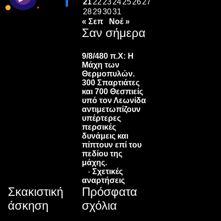
21
22
23
24
25
26
27
28
29
30
31
« Σεπ
Νοέ »
Σαν σήμερα
9/8/480 π.Χ:
Η
Μάχη των
Θερμοπυλών.
300 Σπαρτιάτες
και 700 Θεσπιείς
υπό τον Λεωνίδα
αντιμετωπίζουν
υπέρτερες
περσικές
δυνάμεις και
πίπτουν επί του
πεδίου της
μάχης.
-
Σχετικές
αναρτήσεις
Σκακιστική
Πρόσφατα
άσκηση
σχόλια