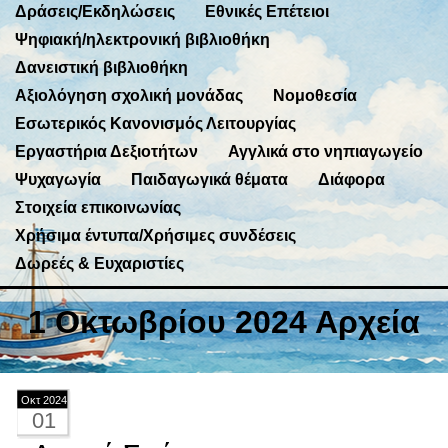
Δράσεις/Εκδηλώσεις
Εθνικές Επέτειοι
Ψηφιακή/ηλεκτρονική βιβλιοθήκη
Δανειστική βιβλιοθήκη
Αξιολόγηση σχολική μονάδας
Νομοθεσία
Εσωτερικός Κανονισμός Λειτουργίας
Εργαστήρια Δεξιοτήτων
Αγγλικά στο νηπιαγωγείο
Ψυχαγωγία
Παιδαγωγικά θέματα
Διάφορα
Στοιχεία επικοινωνίας
Χρήσιμα έντυπα/Χρήσιμες συνδέσεις
Δωρεές & Ευχαριστίες
1 Οκτωβρίου 2024 Αρχεία
Οκτ 2024
01