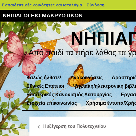
blogs.sch.gr
Εκπαιδευτικές κοινότητες και ιστολόγια
Σύνδεση
ΝΗΠΙΑΓΩΓΕΙΟ ΜΑΚΡΥΩΤΙΚΩΝ
ΝΗΠΙΑ
Από παιδί τα πήρε λάθος τα γ
Καλώς ήλθατε!
Ανακοινώσεις
Δραστηριό
Εθνικές Επέτειοι
Ψηφιακή/ηλεκτρονική βιβλ
Εσωτερικός Κανονισμός Λειτουργίας
Εργασ
Στοιχεία επικοινωνίας
Χρήσιμα έντυπα/Χρήσ
Η εξέγερση του Πολυτεχνείου