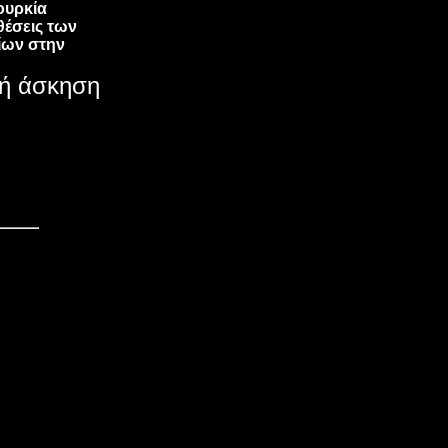
Τουρκία
θέσεις των
ίων στην
κή άσκηση