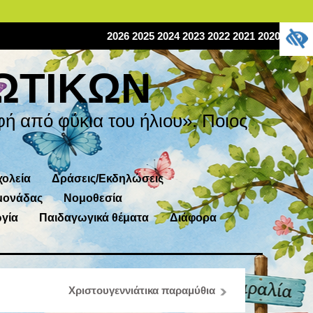
2026
2025
2024
2023
2022
2021
2020
2019
ΩΤΙΚΩΝ
ή από φύκια του ήλιου». Ποιος
χολεία
Δράσεις/Εκδηλώσεις
μονάδας
Νομοθεσία
γία
Παιδαγωγικά θέματα
Διάφορα
Χριστουγεννιάτικα παραμύθια