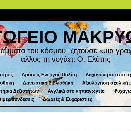
ΓΩΓΕΙΟ ΜΑΚΡΥ
ράμματα του κόσμου· ζητούσε «μια γραφ
άλλος τη νογάει; Ο. Ελύτης
τητες
Δράσεις Ενεργού Πολίτη
Λαχανόκηποι στα σ
ιοθήκη
Δανειστική βιβλιοθήκη
Αξιολόγηση σχολική 
τήρια Δεξιοτήτων
Αγγλικά στο νηπιαγωγείο
Ψυχαγω
ιμες συνδέσεις
Δωρεές & Ευχαριστίες