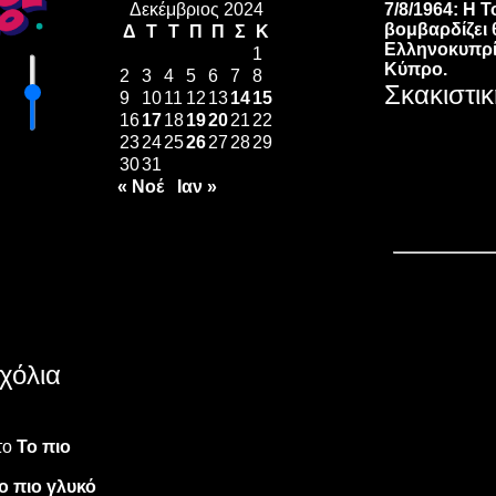
Δεκέμβριος 2024
7/8/1964: Η 
βομβαρδίζει 
Δ
Τ
Τ
Π
Π
Σ
Κ
Ελληνοκυπρ
1
Κύπρο.
2
3
4
5
6
7
8
Σκακιστι
9
10
11
12
13
14
15
16
17
18
19
20
21
22
23
24
25
26
27
28
29
30
31
« Νοέ
Ιαν »
χόλια
το
Το πιο
ο πιο γλυκό