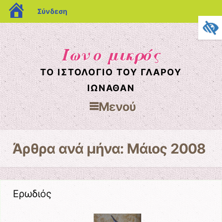
blogs.sch.gr
Σύνδεση
Ίων ο μικρός
ΤΟ ΙΣΤΟΛΌΓΙΟ ΤΟΥ ΓΛΆΡΟΥ
ΙΩΝΆΘΑΝ
Μενού
Μετάβαση στο περιεχόμενο
Άρθρα ανά μήνα:
Μάιος 2008
Ερωδιός