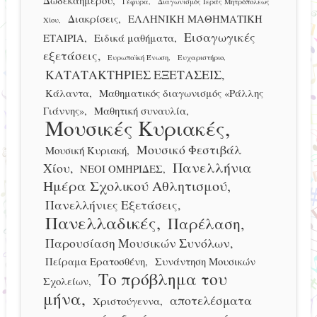
Γέφυρα
Διαγωνισμός Ιεράς Μητρόπολεως
Διακρίσεις
ΕΛΛΗΝΙΚΗ ΜΑΘΗΜΑΤΙΚΗ
Χίου
Εισαγωγικές
ΕΤΑΙΡΙΑ
Ειδικά μαθήματα
εξετάσεις
Ευρωπαϊκή Ένωση
Ευχαριστήριο
ΚΑΤΑΤΑΚΤΗΡΙΕΣ ΕΞΕΤΑΣΕΙΣ
Κάλαντα
Μαθηματικός διαγωνισμός «Ράλλης
Γιάννης»
Μαθητική συναυλία
Μουσικές Κυριακές
Μουσικό Φεστιβάλ
Μουσική Κυριακή
Πανελλήνια
Χίου
ΝΕΟΙ ΟΜΗΡΙΔΕΣ
Ημέρα Σχολικού Αθλητισμού
Πανελλήνιες Εξετάσεις
Πανελλαδικές
Παρέλαση
Παρουσίαση Μουσικών Συνόλων
Πείραμα Ερατοσθένη
Συνάντηση Μουσικών
Το πρόβλημα του
Σχολείων
μήνα
αποτελέσματα
Χριστούγεννα