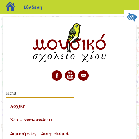
blogs.sch.gr
Σύνδεση
διεύθυνση
Κύριο μενού
Μετάβαση
Menu
σε
Αρχική
περιεχόμενο
Νέα – Ανακοινώσεις
Δημιουργίες – Διαγωνισμοί