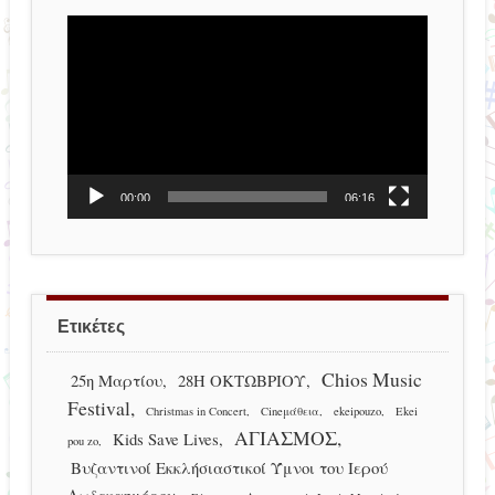
Πρόγραμμα
Αναπαραγωγής
Βίντεο
00:00
06:16
Ετικέτες
Chios Music
25η Μαρτίου
28Η ΟΚΤΩΒΡΙΟΥ
Festival
Christmas in Concert
Cineμάθεια
ekeipouzo
Ekei
ΑΓΙΑΣΜΟΣ
Kids Save Lives
pou zo
Βυζαντινοί Εκκλήσιαστικοί Ύμνοι του Ιερού
Δωδεκαημέρου