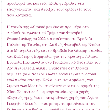
προσφορά του καθενός. Έτσι, γνώρισαν νέα
επαγγέλματα , και άνοιξαν τους ορίζοντές τους
ποικιλότροπα.
Η ταινία της «Άκουσέ με» έκανε πρεμιέρα στο
Διεθνές Διαγωνιστικό Τμήμα του Φεστιβάλ
Θεσσαλονίκης το 2022 και απέσπασε το Βραβείο
Καλύτερης Ταινίας στο Διεθνές Φεστιβάλ της Ντάκα ,
στο Μπαγκλαντές, και το Βραβείο Καλύτερης Ταινίας
και Καλύτερης Ερμηνείας για την πρωταγωνίστρια
Ευθαλία Παπακώστα στο 17ο Ελληνικό Φεστιβάλ του
Λος Άντζελες ,LAGGF. Γυρίστηκε στη Χίο και
συμμετείχαν πολλοί Χιώτες ερασιτέχνες ηθοποιοί,
ενώ πλάνα από την Καλαμωτή, τα Αρμόλια , τον
λιμένα των Μεστών
αναδεικνύουν τις ομορφιές της
Χίου. Σημαντική θέση στην ταινία έχει ο χορός
«Σιγανός τρεχάτος», αποκριάτικος χορός του Αγίου
Γεωργίου Συκούση, που με την τσαμπούνα και τον
ξεσηκωτικό ρυθμό του, προσδίδει ένταση στην ταινία