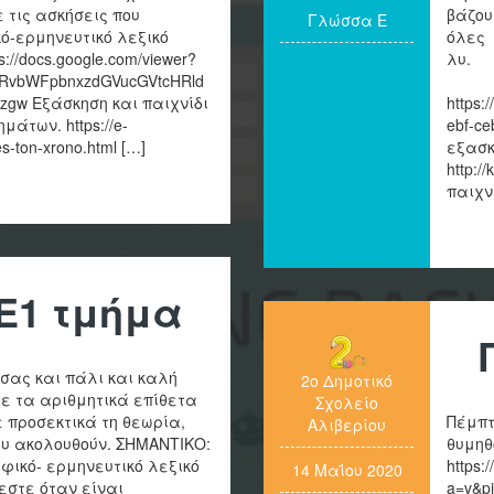
 τις ασκήσεις που
βάζου
Γλώσσα Ε
ό-ερμηνευτικό λεξικό
όλες 
//docs.google.com/viewer?
GRvbWFpbnxzdGVucGVtcHRld
gw Εξάσκηση και παιχνίδι
https:
άτων. https://e-
ebf-c
es-ton-xrono.html […]
εξασκ
http:/
παιχν
Ε1 τμήμα
 σας και πάλι και καλή
2ο Δημοτικό
ε τα αριθμητικά επίθετα
Σχολείο
 προσεκτικά τη θεωρία,
Πέμπτ
Αλιβερίου
ου ακολουθούν. ΣΗΜΑΝΤΙΚΟ:
θυμηθ
φικό- ερμηνευτικό λεξικό
https:
14 Μαΐου 2020
εστε όταν είναι
a=v&p