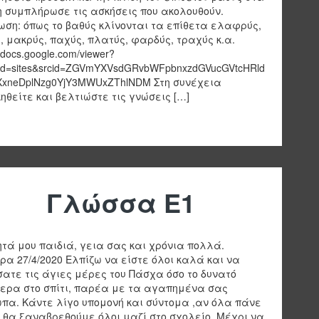
η συμπλήρωσε τις ασκήσεις που ακολουθούν.
ωση: όπως το βαθύς κλίνονται τα επίθετα ελαφρύς,
, μακρύς, παχύς, πλατύς, φαρδύς, τραχύς κ.α.
//docs.google.com/viewer?
id=sites&srcid=ZGVmYXVsdGRvbWFpbnxzdGVucGVtcHRld
xneDplNzg0YjY3MWUxZThlNDM Στη συνέχεια
ηθείτε και βελτιώστε τις γνώσεις […]
Γλώσσα Ε1
τά μου παιδιά, γεια σας και χρόνια πολλά.
ρα 27/4/2020 Ελπίζω να είστε όλοι καλά και να
ατε τις άγιες μέρες του Πάσχα όσο το δυνατό
ερα στο σπίτι, παρέα με τα αγαπημένα σας
πα. Κάντε λίγο υπομονή και σύντομα ,αν όλα πάνε
 θα ξαναβρεθούμε όλοι μαζί στο σχολείο. Μέχρι να