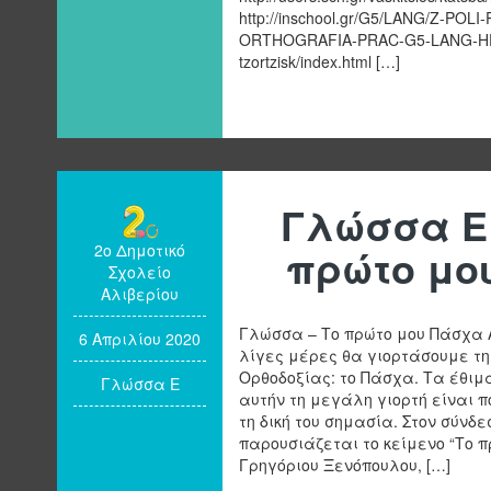
http://inschool.gr/G5/LANG/Z-POL
ORTHOGRAFIA-PRAC-G5-LANG-HPw
tzortzisk/index.html […]
Γλώσσα Ε 
2ο Δημοτικό
πρώτο μο
Σχολείο
Αλιβερίου
Γλώσσα – Το πρώτο μου Πάσχα 
6 Απριλίου 2020
λίγες μέρες θα γιορτάσουμε τη
Ορθοδοξίας: το Πάσχα. Τα έθιμ
Γλώσσα Ε
αυτήν τη μεγάλη γιορτή είναι 
τη δική του σημασία. Στον σύνδ
παρουσιάζεται το κείμενο “Το 
Γρηγόριου Ξενόπουλου, […]