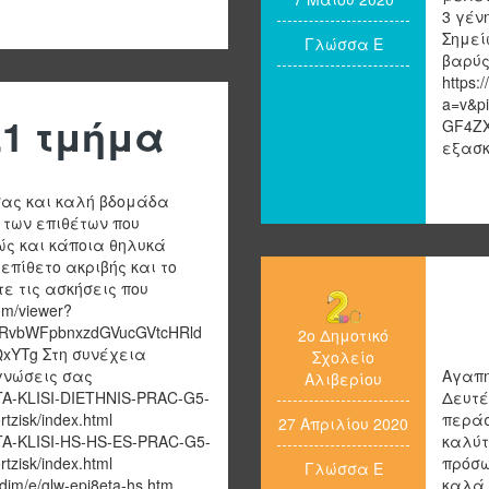
3 γέν
Σημεί
Γλώσσα Ε
βαρύς
https:
a=v&p
1 τμήμα
GF4ZX
εξασκ
 σας και καλή βδομάδα
 των επιθέτων που
ώς και κάποια θηλυκά
επίθετο ακριβής και το
ε τις ασκήσεις που
om/viewer?
GRvbWFpbnxzdGVucGVtcHRld
2ο Δημοτικό
YTg Στη συνέχεια
Σχολείο
 γνώσεις σας
Αγαπη
Αλιβερίου
ETA-KLISI-DIETHNIS-PRAC-G5-
Δευτέ
zisk/index.html
περάσ
27 Απριλίου 2020
ETA-KLISI-HS-HS-ES-PRAC-G5-
καλύτ
zisk/index.html
πρόσω
Γλώσσα Ε
a/dim/e/glw-epi8eta-hs.htm
καλά,