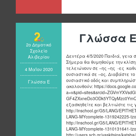
Γλώσσα Ε
2ο Δημοτικό
Σχολείο
Δευτέρα 4/5/2020 Παιδιά, γεια
Αλιβερίου
Σήμερα θα θυμηθούμε την κλίση
τελειώνουν σε –ης –ης -ες καθ
4 Μαΐου 2020
ουσιαστικά σε –ος. Διαβάστε το 
ουσιαστικό οδός και συμπληρώστ
Γλώσσα Ε
ακολουθούν: https://docs.google.c
a=v&pid=sites&srcid=ZGVmYXVsd
GF4ZXxneDo3ODk5YTQyMzc0YmQx
εξασκηθείτε και βελτιώστε τις
http://inschool.gr/G5/LANG/EPITH
LANG-MYcomplete-1319242225-tzort
http://inschool.gr/G5/LANG/EPITH
LANG-MYcomplete-1310131641-tzort
http://users.sch.gr/vaskitsios/katsb