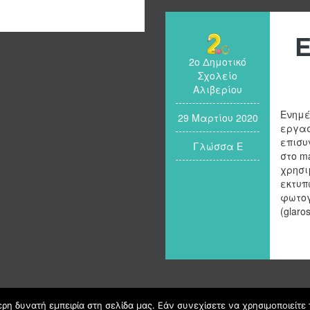
Ε
2ο Δημοτικό
Σχολείο
Αλιβερίου
Ενημέ
29 Μαρτίου 2020
εργασ
επισυ
Γλώσσα Ε
στο ma
χρησι
εκτυπ
φωτογ
(glaro
η δυνατή εμπειρία στη σελίδα μας. Εάν συνεχίσετε να χρησιμοποιείτε 