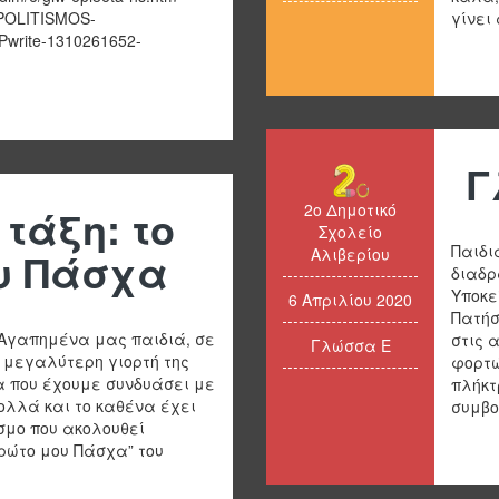
I-POLITISMOS-
γίνει 
rite-1310261652-
Γ
2ο Δημοτικό
τάξη: το
Σχολείο
Παιδι
υ Πάσχα
Αλιβερίου
διαδρ
Υποκε
6 Απριλίου 2020
Πατήσ
Αγαπημένα μας παιδιά, σε
στις 
Γλώσσα Ε
 μεγαλύτερη γιορτή της
φορτώ
α που έχουμε συνδυάσει με
πλήκτ
πολλά και το καθένα έχει
συμβο
εσμο που ακολουθεί
πρώτο μου Πάσχα” του