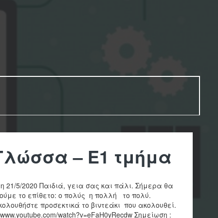
Γλώσσα – Ε1 τμήμα
η 21/5/2020 Παιδιά, γεια σας και πάλι. Σήμερα θα
ούμε το επίθετο: ο πολύς η πολλή το πολύ.
ολουθήστε προσεκτικά το βιντεάκι που ακολουθεί.
://www.youtube.com/watch?v=eFaH0yRecdw Σημείωση :