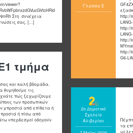
om/viewer?
GF4ZX
Γλώσσα Ε
GRvbWFpbnxzdGVucGVtcHRld
εξασκ
NmRh Στη συνέχεια
http:
γνώσεις σας. […]
LANG-H
http:
LANG-M
http:
MYmatc
http:
G6-LA
Ε1 τμήμα
 σας και καλή βδομάδα.
α θυμηθούμε τις
εχνάτε πώς ξεχωρίζουμε
τύπους των προσωπικών
ν μπροστά από επίθετα ή
2ο Δημοτικό
μπροστά ή πίσω από
Σχολείο
άτω υπερδεσμοί οδηγούν
Πέμπτ
Αλιβερίου
τα επ
μελετ
7 Μαΐου 2020