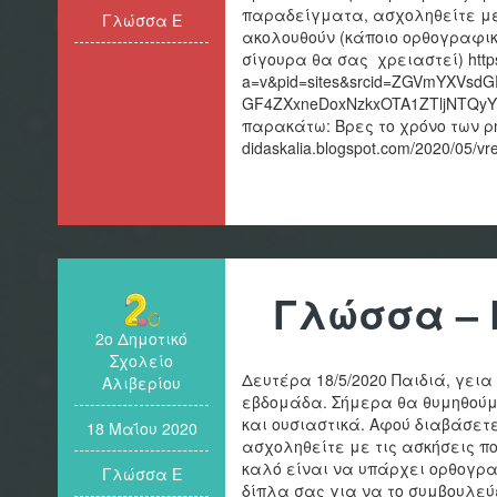
παραδείγματα, ασχοληθείτε με
Γλώσσα Ε
ακολουθούν (κάποιο ορθογραφικ
σίγουρα θα σας χρειαστεί) https:
a=v&pid=sites&srcid=ZGVmYXVsd
GF4ZXxneDoxNzkxOTA1ZTljNTQyYz
παρακάτω: Βρες το χρόνο των ρημ
didaskalia.blogspot.com/2020/05/vr
Γλώσσα – 
2ο Δημοτικό
Σχολείο
Δευτέρα 18/5/2020 Παιδιά, γεια
Αλιβερίου
εβδομάδα. Σήμερα θα θυμηθούμ
και ουσιαστικά. Αφού διαβάσετε
18 Μαΐου 2020
ασχοληθείτε με τις ασκήσεις π
καλό είναι να υπάρχει ορθογρα
Γλώσσα Ε
δίπλα σας για να το συμβουλεύ