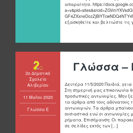
απαραίτητο. https://docs.google.c
a=v&pid=sites&srcid=ZGVmYXVsd
GF4ZXxneDozZjBiYTcwNDQ4NTY4
εξασκηθείτε και βελτιώστε τις 
Γλώσσα – 
2ο Δημοτικό
Σχολείο
Δευτέρα 11/5/2020 Παιδιά, γεια
Αλιβερίου
Στη σημερινή μας επικοινωνία θ
προσωπικές αντωνυμίες. Μην ξ
11 Μαΐου 2020
τα άρθρα από τους αδύνατους 
αντωνυμιών. Τα άρθρα μπαίνου
Γλώσσα Ε
ουσιαστικά ενώ οι αντωνυμίες 
ρήματα. Επισήμανση: Οι παρακ
σε σελίδες εκτός των […]