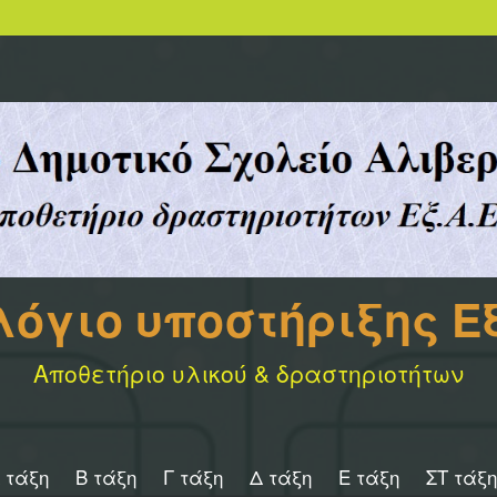
λόγιο υποστήριξης Εξ
Αποθετήριο υλικού & δραστηριοτήτων
 τάξη
Β τάξη
Γ τάξη
Δ τάξη
Ε τάξη
ΣΤ τάξη