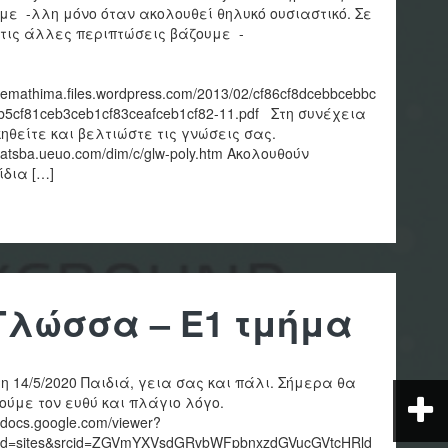
με -λλη μόνο όταν ακολουθεί θηλυκό ουσιαστικό. Σε
τις άλλες περιπτώσεις βάζουμε -
λυ.
//emathima.files.wordpress.com/2013/02/cf86cf8dcebbcebbc
eb5cf81ceb3ceb1cf83ceafceb1cf82-11.pdf Στη συνέχεια
ηθείτε και βελτιώστε τις γνώσεις σας.
/katsba.ueuo.com/dim/c/glw-poly.htm Ακολουθούν
ίδια […]
Γλώσσα – Ε1 τμήμα
η 14/5/2020 Παιδιά, γεια σας και πάλι. Σήμερα θα
ούμε τον ευθύ και πλάγιο λόγο.
//docs.google.com/viewer?
id=sites&srcid=ZGVmYXVsdGRvbWFpbnxzdGVucGVtcHRld