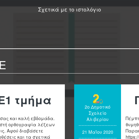
Σχετικά με το ιστολόγιο
Ε
Ε1 τμήμα
2ο Δημοτικό
Σχολείο
α σας και καλή εβδομάδα.
Πέμπτ
Αλιβερίου
ωστή ορθογραφία λέξεων
θυμηθ
ις. Αφού διαβάσετε
Παρακ
21 Μαΐου 2020
οθέσεις και τα σχετικά
https