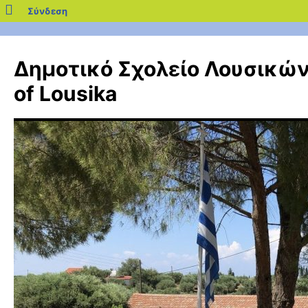
blogs.sch.gr
Σύνδεση
Μετάβαση
σε
Δημοτικό Σχολείο Λουσικών 
περιεχόμενο
of Lousika