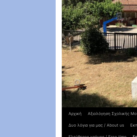
Αρχική
Αξιολόγηση Σχολικής Μ
Δυο λόγια για μας / About us
Εκπ
Ελεύθερος χρόνος / Free time
Επ