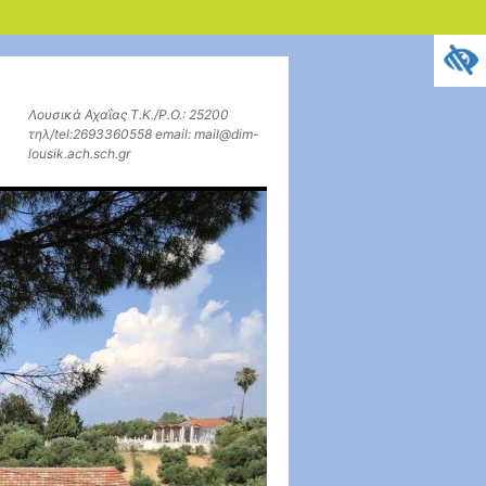
Λουσικά Αχαΐας Τ.Κ./P.O.: 25200
τηλ/tel:2693360558 email: mail@dim-
lousik.ach.sch.gr