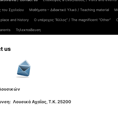
ς του Σχολείου
Μαθήματα – Διδακτικό Υλικό / Τeaching material
Μα
 place and history
Ο υπέροχος “Άλλος” / The magnificent “Other”
Ο
arents
Τηλεκπαίδευση
t us
 Λουσικών
νση: Λουσικά Αχαΐας, Τ.Κ. 25200