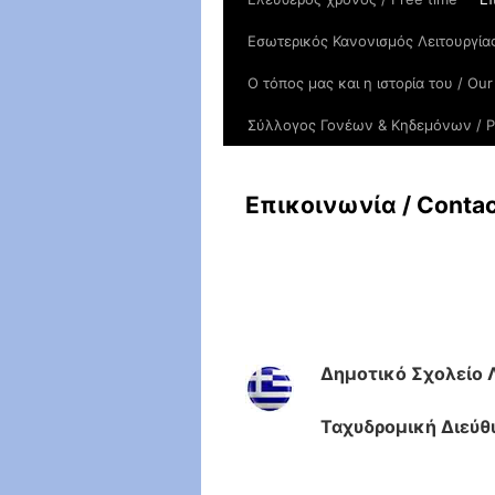
Εσωτερικός Κανονισμός Λειτουργία
Ο τόπος μας και η ιστορία του / Οur
Σύλλογος Γονέων & Κηδεμόνων / P
Επικοινωνία / Contac
Δημοτικό Σχολείο
Ταχυδρομική Διεύθυ