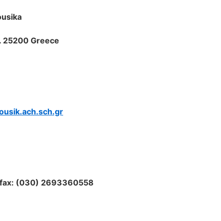
ousika
C. 25200 Greece
ousik.ach.sch.gr
/fax: (030) 2693360558