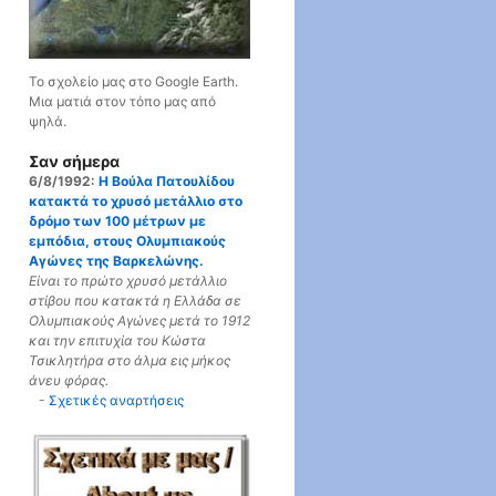
Το σχολείο μας στο Google Earth.
Μια ματιά στον τόπο μας από
ψηλά.
Σαν σήμερα
6/8/1992:
Η Βούλα Πατουλίδου
κατακτά το χρυσό μετάλλιο στο
δρόμο των 100 μέτρων με
εμπόδια, στους Ολυμπιακούς
Αγώνες της Βαρκελώνης.
Είναι το πρώτο χρυσό μετάλλιο
στίβου που κατακτά η Ελλάδα σε
Ολυμπιακούς Αγώνες μετά το 1912
και την επιτυχία του Κώστα
Τσικλητήρα στο άλμα εις μήκος
άνευ φόρας.
-
Σχετικές αναρτήσεις