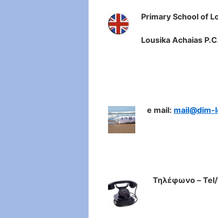
Primary School of L
Lousika Achaias P.
e mail:
mail@dim-l
Τηλέφωνο – Tel