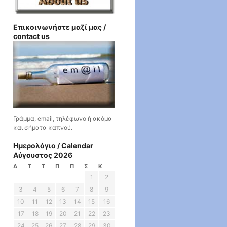
Επικοινωνήστε μαζί μας /
contact us
Γράμμα, email, τηλέφωνο ή ακόμα
και σήματα καπνού.
Ημερολόγιο / Calendar
Αύγουστος 2026
Δ
Τ
Τ
Π
Π
Σ
Κ
1
2
3
4
5
6
7
8
9
10
11
12
13
14
15
16
17
18
19
20
21
22
23
24
25
26
27
28
29
30