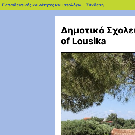
blogs.sch.gr
Εκπαιδευτικές κοινότητες και ιστολόγια
Σύνδεση
Μετάβαση
σε
Δημοτικό Σχολεί
περιεχόμενο
of Lousika