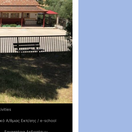
ivities
ικό Α/θμιας Εκπ/σης / e-school
Εργαστήρια Δεξιοτήτων