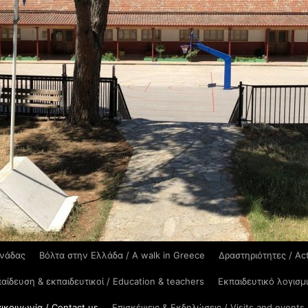
ονάδας
Βόλτα στην Ελλάδα / A walk in Greece
Δραστηριότητες / Act
αίδευση & εκπαιδευτικοί / Education & teachers
Εκπαιδευτικό λογισμ
ικοινωνία / Contact us
Επισκέψεις & Εκδηλώσεις / Visits and events