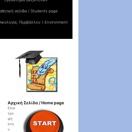
θητική σελίδα / Students page
ικολογία, Περιβάλλον / Environment
Αρχική Σελίδα / Home page
Επισ
τρο
φή
στη
ν