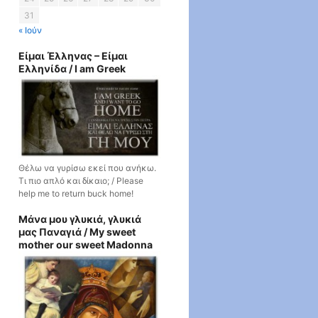
31
« Ιούν
Είμαι Έλληνας – Είμαι
Ελληνίδα / I am Greek
Θέλω να γυρίσω εκεί που ανήκω.
Τι πιο απλό και δίκαιο; / Please
help me to return buck home!
Μάνα μου γλυκιά, γλυκιά
μας Παναγιά / My sweet
mother our sweet Madonna