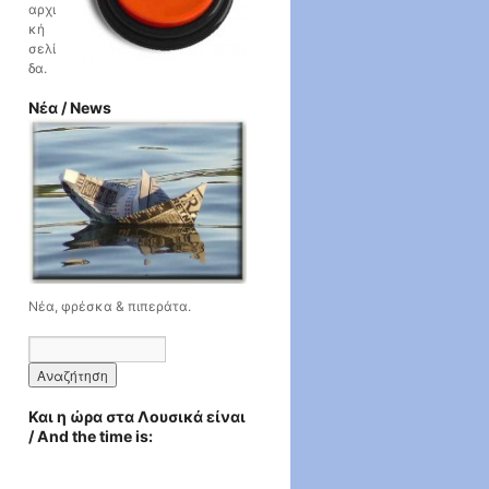
αρχι
κή
σελί
δα.
Νέα / News
Νέα, φρέσκα & πιπεράτα.
Και η ώρα στα Λουσικά είναι
/ Αnd the time is: