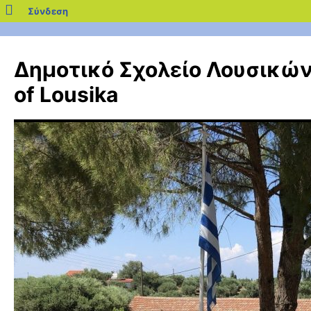
blogs.sch.gr
Σύνδεση
Μετάβαση
σε
Δημοτικό Σχολείο Λουσικών 
περιεχόμενο
of Lousika