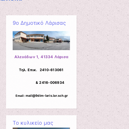
9ο Δημοτικό Λάρισας
Αλευάδων 1,
41334 Λάρισα
Τηλ. Επικ. 2410-613061
& 2416-006934
mail@9dim-laris.lar.sch.gr
Email:
Το κυλικείο μας