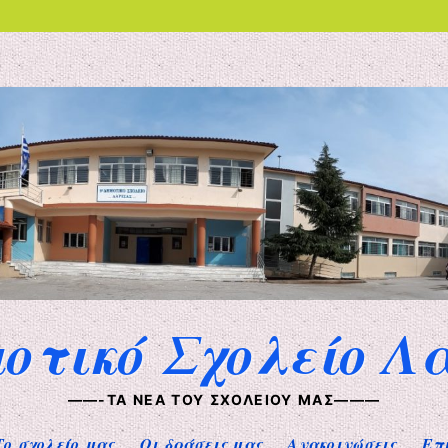
μοτικό Σχολείο Λ
——-ΤΑ ΝΈΑ ΤΟΥ ΣΧΟΛΕΊΟΥ ΜΑΣ———
Το σχολείο μας
Οι δράσεις μας
Ανακοινώσεις
Επ