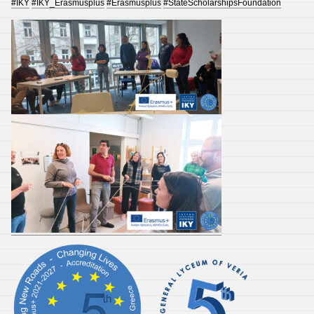
#IKY
#IKY_Erasmusplus
#Erasmusplus
#StateScholarshipsFoundation