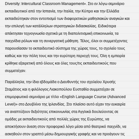
Diversity: Intercultural Classroom Management». Στο εν λόγω σεμινάριο
εκπαιδευτικοί από την Ισπανία, την Ιταλία, την Κύπρο και την Ελλάδα
εκπαιδεύτηκαν στον εντοπισμό των διαφορετικών μαθησιακών αναγκών και
την επιλογή των κατάλληλων στρατηγικών διδασκαλίας. Ειδικότερα
απέκτησαν τεχνογνωσία σχετικά με τη διαπολιτισμική επικοινωνία, τα
παιχνίδια ρόλων και τη συνεργατική μάθηση. Τέλος, όλοι οι συμμετέχοντες
παρουσίασαν το εκπαιδευτικό σύστημα της χώρας τους, το σχολείο τους
καθώς και την πόλη τους και την ευρύτερη περιοχή τους. Όλη η εμπειρία
κρίθηκε εξαιρετική από όλους και όλες τους/τις εκπαιδευτικούς που
συμμετείχαν.
Παράλληλα, την ίδια εβδομάδα ο Διευθυντής του σχολείου Χρυσής
Σταμάτιος και η φιλόλογος Λιακοπούλου Ευσταθία συμμετείχαν σε
επιμορφωτικό σεμινάριο με τίτλο «English Language Course (Advanced
Level)» στο Δουβλίνο της Ιρλανδίας. Στο πλαίσιο αυτό είχαν την ευκαιρία
να αναπτύξουν δεξιότητες επικοινωνίας στα Αγγλικά δουλεύοντας σε
ομάδες με εκπαιδευτικούς από πολλές χώρες της Ευρώπης, να
αποκτήσουν άνεση στον προφορικό λόγο μέσα από θεατρικό παιχνίδι, να
ασκηθούν στον γραπτό μέσω δημιουργικής γραφής και να προάγουν τις