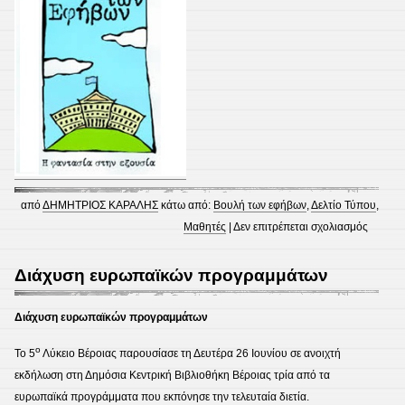
από
ΔΗΜΗΤΡΙΟΣ ΚΑΡΑΛΗΣ
κάτω από:
Βουλή των εφήβων
,
Δελτίο Τύπου
,
στο
Μαθητές
|
Δεν επιτρέπεται σχολιασμός
Το
5ο
Διάχυση ευρωπαϊκών προγραμμάτων
ΓΕΛ
Βέροια
Διάχυση ευρωπαϊκών προγραμμάτων
στην
ο
Το 5
Λύκειο Βέροιας παρουσίασε τη Δευτέρα 26 Ιουνίου σε ανοιχτή
ΚΖ΄
εκδήλωση στη Δημόσια Κεντρική Βιβλιοθήκη Βέροιας τρία από τα
Σύνοδο
ευρωπαϊκά προγράμματα που εκπόνησε την τελευταία διετία.
της