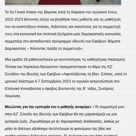
Το 5ο Γενικό Λύκειο της Βέροιας κατά τη διάρκεια του σχολικού έτους
2022-2023 θέτοντας στόχο να βοηθήσει τους μαθητές και τις μαθήτριές
του να αναπτύξουν στάσεις, δεξιότητες και ικανότητες για τη συμμετοχή
τους στα κοινωνικά και πολιτικά ζητήματα μιας δημοκρατικής κοινωνίας
συμμετείχε στο εκπαιδευτικό πρόγραμμα «Βουλή των Εφήβων: Βήματα
Δημοκρατίας – Κάνοντας πράξη τη συμμετοχή».
Μια ομάδα 18 μαθητών/τριών με συντονίστριες τις καθηγήτριες Αικατερίνη
Τότσκα και Χαρίκλεια Αξούριστου πραγματεύτηκαν το θέμα της ΚΖ΄
Συνόδου της Βουλής των Εφήβων «Αφοπλίζοντας τη βία». Επίσης, κατά το
χρονικό διάστημα 4-7 Σεπτεμβρίου 2023 το σχολείο εκπροσώπησε στο
Ελληνικό Κοινοβούλιο ο έφηβος βουλευτής της Β΄ τάξης, Σωτήριος
Χειμώνας.
Μιλώντας για την εμπειρία του ο μαθητής αναφέρει:
«Τη συμμετοχή μου
στην ΚΖ΄ Σύνοδο της Βουλής των Εφήβων θα την χαρακτήριζα ως μια
εμπειρία ζωής. Ζυμωθήκαμε με τις δημοκρατικές διαδικασίες, καθώς με
μέσο το διάλογο εξετάσαμε πολύπλευρα το φαινόμενο της βίας και