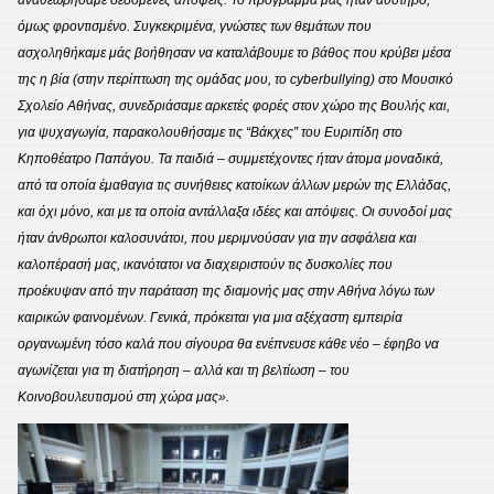
αναθεωρήσαμε δεδομένες απόψεις. Το πρόγραμμα μας ήταν αυστηρό,
όμως φροντισμένο. Συγκεκριμένα, γνώστες των θεμάτων που
ασχοληθήκαμε μάς βοήθησαν να καταλάβουμε το βάθος που κρύβει μέσα
της η βία (στην περίπτωση της ομάδας μου, το cyberbullying) στο Μουσικό
Σχολείο Αθήνας, συνεδριάσαμε αρκετές φορές στον χώρο της Βουλής και,
για ψυχαγωγία, παρακολουθήσαμε τις “Βάκχες” του Ευριπίδη στο
Κηποθέατρο Παπάγου. Τα παιδιά – συμμετέχοντες ήταν άτομα μοναδικά,
από τα οποία έμαθαγια τις συνήθειες κατοίκων άλλων μερών της Ελλάδας,
και όχι μόνο, και με τα οποία αντάλλαξα ιδέες και απόψεις. Οι συνοδοί μας
ήταν άνθρωποι καλοσυνάτοι, που μεριμνούσαν για την ασφάλεια και
καλοπέρασή μας, ικανότατοι να διαχειριστούν τις δυσκολίες που
προέκυψαν από την παράταση της διαμονής μας στην Αθήνα λόγω των
καιρικών φαινομένων. Γενικά, πρόκειται για μια αξέχαστη εμπειρία
οργανωμένη τόσο καλά που σίγουρα θα ενέπνευσε κάθε νέο – έφηβο να
αγωνίζεται για τη διατήρηση – αλλά και τη βελτίωση – του
Κοινοβουλευτισμού στη χώρα μας».