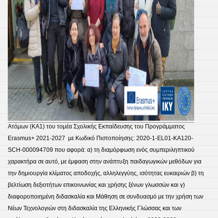
Ατόμων (ΚΑ1) του τομέα Σχολικής Εκπαίδευσης του Προγράμματος
Erasmus+ 2021-2027 με Κωδικό Πιστοποίησης: 2020-1-EL01-KA120-
SCH-000094709 που αφορά: α) τη διαμόρφωση ενός συμπεριληπτικού
χαρακτήρα σε αυτό, με έμφαση στην ανάπτυξη παιδαγωγικών μεθόδων για
την δημιουργία κλίματος αποδοχής, αλληλεγγύης, ισότητας ευκαιριών β) τη
βελτίωση δεξιοτήτων επικοινωνίας και χρήσης ξένων γλωσσών και γ)
διαφοροποιημένη διδασκαλία και Μάθηση σε συνδυασμό με την χρήση των
Νέων Τεχνολογιών στη διδασκαλία της Ελληνικής Γλώσσας και των