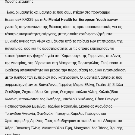
Χρυσής Σταμάτης.
Τέλος, οι μαθητές και μαθήτριες που συμμετείχαν στο πρόγραμμα
Erasmus+ KA229, με τίτλο
Mental Health for European Youth
έκαναν
γνωστές στην κοινωνία της Βέροιας τόσο τις προπαρασκευαστικές για τις
τέσσερις κινητικότητες ενέργειες, με τις οποίες ερεύνησαν ζητήματα
ψυχικής υγείας των νέων και μάλιστα υπό το πρίσμα των επιπτώσεων της
πανδημίας, όσο και τις δραστηριότητες με τις οποίες επιχείρησαν να
κατακτήσουν την ψυχική υγεία στο Χόμπουργκ της Γερμανίας, στο Λιντς
της Αυστρίας, στη Βέροια και στη Μάφρα της Πορτογαλίας. Ετοίμασαν με
ιδιαίτερη υπευθυνότητα και μεράκι την παρουσίασή τους και εντυπωσίασαν
με το πλήθος των εμπειριών που κατέγραψαν. Οι μαθητές/μαθήτριες που
συμμετείχαν ήταν οι: Βαϊνά Άννα, Γερμάνη Μαρία Ελένη, Γκαϊτατζή Στέλλα
Θεοδώρα, Ζαχοπούλου Κατερίνα, Θεοχαροπούλου Αλίκη, Καλαϊτζίδου
Κων/να, Μπουλιόπουλος Σωτήρης, Νικόλοβ Νικόλαος, Πέιου Γεωργία,
Παπαδοπούλου Εβελίνα, Πορλίδα Ραφαηλία, Σκούφιας Αθανάσιος,
Τσιτινίδου Αντωνία, Φανδινάκη Γεωργία, Χαρέλας Γεώργιος και
Χριστοφορίδης Αιμίλιος. Τους καθοδήγησαν οι εκπαιδευτικοί Αξούριστου
Χάρη, Γιαννάκη Ελένη, Λιακοπούλου Έφη, Μοσχόπουλος Τάσος, Χρυσής