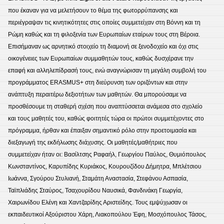
που έκαναν για να μελετήσουν το θέμα της φωτορρύπανσης και
περιέγραψαν τις κινητικότητες στις οποίες συμμετείχαν στη Βόννη και τη
Ρώμη καθώς και τη φιλοξενία των Ευρωπαίων εταίρων τους στη Βέροια.
Επισήμαναν ως αρνητικό στοιχείο τη διαμονή σε ξενοδοχείο και όχι στις
οικογένειες των Ευρωπαίων συμμαθητών τους, καθώς δυσχέρανε την
επαφή και αλληλεπίδρασή τους, ενώ αναγνώρισαν τη μεγάλη συμβολή του
προγράμματος ERASMUS+ στη διεύρυνση των οριζόντων και στην
ανάπτυξη περαιτέρω δεξιοτήτων των μαθητών. Θα μπορούσαμε να
προσθέσουμε τη σταθερή σχέση που αναπτύσσεται ανάμεσα στο σχολείο
και τους μαθητές του, καθώς φοιτητές τώρα οι πρώτοι συμμετέχοντες στο
πρόγραμμα, ήρθαν και έπαιξαν σημαντικό ρόλο στην προετοιμασία και
διεξαγωγή της εκδήλωσης διάχυσης. Οι μαθητές/μαθήτριες που
συμμετείχαν ήταν οι: Βασίλτσης Ραφαήλ, Γεωργίου Παύλος, Θυμιόπουλος
Κωνσταντίνος, Καρυπίδης Κυριάκος, Κουρουζίδου Δήμητρα, Μπλέτσιου
Ιωάννα, Σγούρου Στυλιανή, Σταμάτη Αναστασία, Στεφάνου Ασπασία,
Ταϊπλιάδης Σταύρος, Τσαχουρίδου Ναυσικά, Φανδινάκη Γεωργία,
Χαιρωνίδου Ελένη και Χαντζαρίδης Αριστείδης. Τους εμψύχωσαν οι
εκπαιδευτικοί Αξούριστου Χάρη, Λιακοπούλου Έφη, Μοσχόπουλος Τάσος,