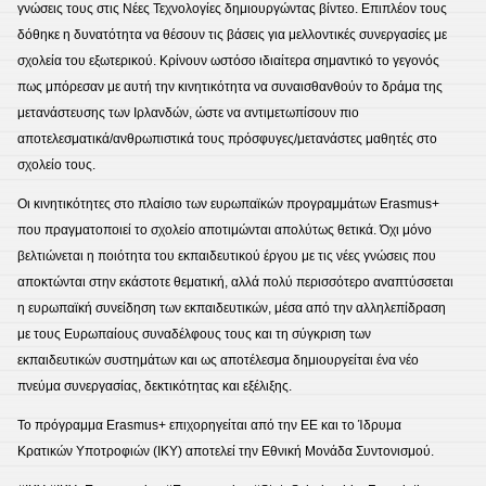
γνώσεις τους στις Νέες Τεχνολογίες δημιουργώντας βίντεο. Επιπλέον τους
δόθηκε η δυνατότητα να θέσουν τις βάσεις για μελλοντικές συνεργασίες με
σχολεία του εξωτερικού. Κρίνουν ωστόσο ιδιαίτερα σημαντικό το γεγονός
πως μπόρεσαν με αυτή την κινητικότητα να συναισθανθούν το δράμα της
μετανάστευσης των Ιρλανδών, ώστε να αντιμετωπίσουν πιο
αποτελεσματικά/ανθρωπιστικά τους πρόσφυγες/μετανάστες μαθητές στο
σχολείο τους.
Οι κινητικότητες στο πλαίσιο των ευρωπαϊκών προγραμμάτων Erasmus+
που πραγματοποιεί το σχολείο αποτιμώνται απολύτως θετικά. Όχι μόνο
βελτιώνεται η ποιότητα του εκπαιδευτικού έργου με τις νέες γνώσεις που
αποκτώνται στην εκάστοτε θεματική, αλλά πολύ περισσότερο αναπτύσσεται
η ευρωπαϊκή συνείδηση των εκπαιδευτικών, μέσα από την αλληλεπίδραση
με τους Ευρωπαίους συναδέλφους τους και τη σύγκριση των
εκπαιδευτικών συστημάτων και ως αποτέλεσμα δημιουργείται ένα νέο
πνεύμα συνεργασίας, δεκτικότητας και εξέλιξης.
Το πρόγραμμα Erasmus+ επιχορηγείται από την ΕΕ και το Ίδρυμα
Κρατικών Υποτροφιών (ΙΚΥ) αποτελεί την Εθνική Μονάδα Συντονισμού.