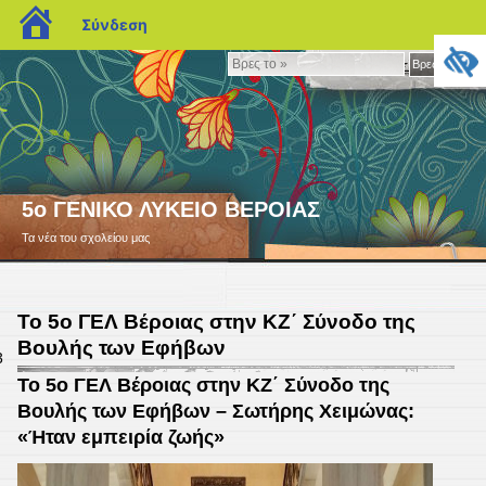
blogs.sch.gr
Σύνδεση
Βρες
Βρες το »
το
»
5ο ΓΕΝΙΚΟ ΛΥΚΕΙΟ ΒΕΡΟΙΑΣ
Τα νέα του σχολείου μας
Το 5ο ΓΕΛ Βέροιας στην ΚΖ΄ Σύνοδο της
Βουλής των Εφήβων
3
Το 5ο ΓΕΛ Βέροιας στην ΚΖ΄ Σύνοδο της
Βουλής των Εφήβων – Σωτήρης Χειμώνας:
«Ήταν εμπειρία ζωής»