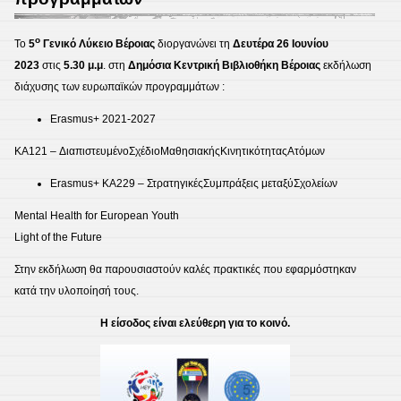
2023
ο
Το
5
Γενικό
Λύκειο
Βέροιας
διοργανώνει τη
Δευτέρα
26
Ιουνίου
2023
στις
5.30 μ.μ
. στη
Δη
μ
όσια
Κεντρική
Βιβλιοθήκη
Βέροιας
εκδήλωση
διάχυσης των ευρωπαϊκών προγραμμάτων :
Erasmus+ 2021-2027
KA121 – ΔιαπιστευμένοΣχέδιοΜαθησιακήςΚινητικότηταςΑτόμων
Erasmus+ KA229 – ΣτρατηγικέςΣυμπράξεις μεταξύΣχολείων
Mental Health for European Youth
Light of the Future
Στην εκδήλωση θα παρουσιαστούν καλές πρακτικές που εφαρμόστηκαν
κατά την υλοποίησή τους.
Η
είσοδος
είναι
ελεύθερη
για
το
κοινό
.