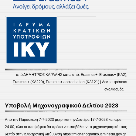
από
ΔΗΜΗΤΡΙΟΣ ΚΑΡΑΛΗΣ
κάτω από:
Erasmus+
,
Erasmus+ (KA2)
,
Erasmus+ (KA229)
,
Erasmus+ accreditation (KA121)
|
Δεν επιτρέπεται
στο
σχολιασμός
Διάχυσ
ευρωπα
Υποβολή Μηχανογραφικού Δελτίου 2023
προγρα
Από την Παρασκευή 7-7-2023 μέχρι και την Δευτέρα 17-7-2023 και ώρα
24:00, όλοι οι υποψήφιοι θα πρέπει να υποβάλουν το μηχανογραφικό τους
δελτίο στην ηλεκτρονική διεύθυνση https://michanografiko.it.minedu.gov.gr