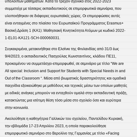
υπόλοιπων μαθημάτων. Κατά το τρέχον σχολικό έτος 2022-2023
συμμετείχε με τέσσερις εκπαιδευτικούς σε επιμορφωτικά σεμινάρια, που
υλοποιήθηκαν σε διάφορες ευρωπαϊκές χώρες. Οι επιμορφώσεις αυτές
είναι ενταγμένες στο πλαίσιο του Ευρωπαϊκού Προγράμματος Erasmus+
Βασική Δράση 1 (ΚΑ1): Μαθησιακή Κινητικότητα Ατόμων με κωδικό 2022-
1-EL01-KA121-SCH-000060031.
Συγκεκριμένα, μετακινήθηκε στο Ελσίνκι της Φινλανδίας από 31/3 έως
9/4/2023, ο εκπαιδευτικός Πασχούλας Κωνσταντίνος, κλάδου ΠΕ11,
προκειμένου να συμμετάσχει-επιμορφωθεί, σε σεμινάριο με τίτλο “We are
All special: Inclusion and Support for Students with Special Needs in and
Out of the Classroom “. Μέσα από βιωματικές δραστηριότητες και ομαδικά
παιχνίδια εξοικειώθηκε με μεθόδους και τεχνικές μέσω των οποίων μαθητές
με ειδικές ανάγκες μπορούν να ενταχθούν ομαλά στην εκπαιδευτική πράξη,
κατακτώντας μια ισότιμη θέση τόσο μέσα στο σχολείο όσο και ευρύτερα
στην κοινωνία.
Ακολούθησε η καθηγήτρια Γαλλικών του σχολείου, Παντελίδου Κυριακή,
την εβδομάδα 17-23 Απριλίου 2023, η οποία παρακολούθησε
επιμορφωτικό σεμινάριο στο Βερολίνο της Γερμανίας με τίτλο «Facing