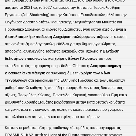
Διαπιστευμένο Σχέδιο Κινητικότητας ΚΑ121, το οποίο υλοποιεί το σχολείο
μας από το 2021 ως το 2027 και αφορά την Επιτόπια Παρακολούθηση
Εργασίας (Job Shadowing) και την Κατάρτιση Εκπαιδευτικών, αλλά και την
Οργάνωση Δραστηριοτήτων Μαθησιακής Κινητικότητας για Μαθητές και
Προσωπικό Σχολείων. Οι άξονες του Διαπιστευμένου αυτού σχεδίου είναι η
Διαπολιτισμική εκπαίδευση-Διαχείριση πολύμορφων τάξεων
με έμφαση
στην ανάπτυξη παιδαγωγικών μεθόδων για την δημιουργία κλίματος
αποδοχής, αλληλεγγύης, ισότητας ευκαιριών στο σχολείο,
η βελτίωση
δεξιοτήτων επικοινωνίας και χρήσης Ξένων Γλωσσών
για τους
εκπαιδευτικούς – εφαρμογή της μεθόδου CLIL και η
Διαφοροποιημένη
Διδασκαλία και Μάθηση
σε συνδυασμό με την
χρήση των Νέων
Τεχνολογιών
στη διδασκαλία της Ελληνικής Γλώσσας και των υπόλοιπων
μαθημάτων. Οι καθηγητές που ήδη επιμορφώθηκαν στους δύο πρώτους
άξονες, Πασχούλας Κώστας, Παντελίδου Κυριακή, Λιακοπούλου Έφη και ο
Διευθυντής Χρυσής Σταμάτης μοιράστηκαν με την εκπαιδευτική κοινότητα
και γενικότερα την κοινωνία της πόλης τις καλές πρακτικές που γνώρισαν
στο πλαίσιο των σεμιναρίων και τα οφέλη που αποκόμισαν.
Κατόπιν οι μαθητές-μέλη της παιδαγωγικής ομάδας του προγράμματος
ERASMUS+ KA2, με τίτλο
Light of the Future
παρουσίασαν τις εργασίες