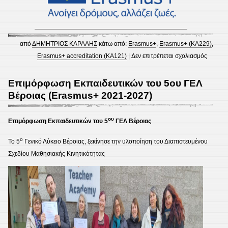
από
ΔΗΜΗΤΡΙΟΣ ΚΑΡΑΛΗΣ
κάτω από:
Erasmus+
,
Erasmus+ (KA229)
,
στο
Erasmus+ accreditation (KA121)
|
Δεν επιτρέπεται σχολιασμός
Εκδήλ
διάχυσ
Επιμόρφωση Εκπαιδευτικών του 5ου ΓΕΛ
των
Βέροιας (Erasmus+ 2021-2027)
ευρωπα
προγρα
ου
Επιμόρφωση Εκπαιδευτικών του 5
ΓΕΛ Βέροιας
ο
Το 5
Γενικό Λύκειο Βέροιας, ξεκίνησε την υλοποίηση του Διαπιστευμένου
Σχεδίου Μαθησιακής Κινητικότητας