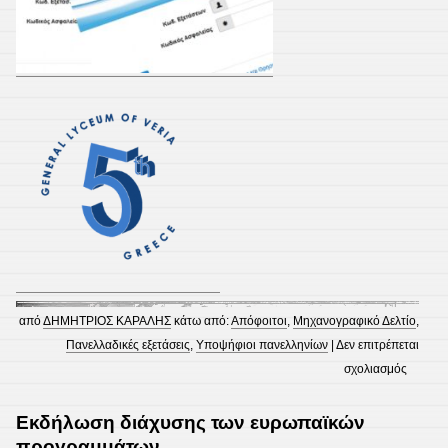
από
ΔΗΜΗΤΡΙΟΣ ΚΑΡΑΛΗΣ
κάτω από:
Απόφοιτοι
,
Μηχανογραφικό Δελτίο
,
Πανελλαδικές εξετάσεις
,
Υποψήφιοι πανελληνίων
|
Δεν επιτρέπεται
στο
σχολιασμός
Υποβο
Μηχανο
Εκδήλωση διάχυσης των ευρωπαϊκών
Δελτίου
προγραμμάτων