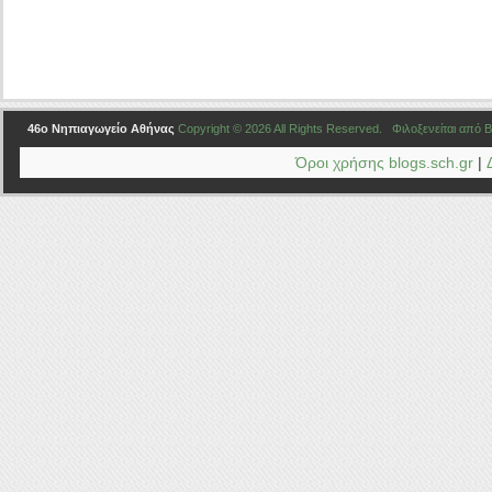
46ο Νηπιαγωγείο Αθήνας
Copyright © 2026 All Rights Reserved. Φιλοξενείται από
B
Όροι χρήσης blogs.sch.gr
|