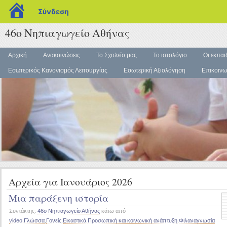
blogs.sch.gr
Σύνδεση
46ο Νηπιαγωγείο Αθήνας
Αρχική
Ανακοινώσεις
Το Σχολείο μας
Το ιστολόγιο
Οι εκπαι
Εσωτερικός Κανονισμός Λειτουργίας
Εσωτερική Αξιολόγηση
Επικοινω
Αρχεία για Ιανουάριος 2026
Μια παράξενη ιστορία
Συντάκτης:
46ο Νηπιαγωγείο Αθήνας
κάτω από
video
,
Γλώσσα
,
Γονείς
,
Εικαστικά
,
Προσωπική και κοινωνική ανάπτυξη
,
Φιλαναγνωσία