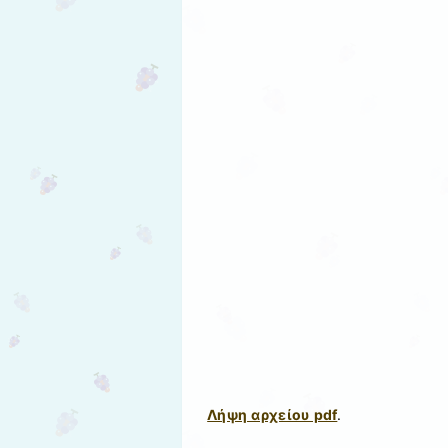
Λήψη αρχείου pdf
.