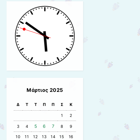
Μάρτιος 2025
Δ
Τ
Τ
Π
Π
Σ
Κ
1
2
5
6
7
3
4
8
9
10
11
12
13
14
15
16