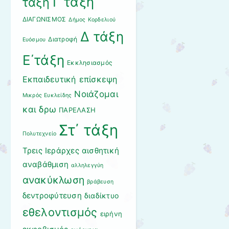
Γ΄τάξη
τάξη
ΔΙΑΓΩΝΙΣΜΟΣ
Δήμος Κορδελιού
Δ τάξη
Διατροφή
Ευόσμου
Ε΄τάξη
Εκκλησιασμός
Εκπαιδευτική επίσκεψη
Νοιάζομαι
Μικρός Ευκλείδης
και δρω
ΠΑΡΕΛΑΣΗ
Στ΄ τάξη
Πολυτεχνείο
Τρεις Ιεράρχες
αισθητική
αναβάθμιση
αλληλεγγύη
ανακύκλωση
βράβευση
δεντροφύτευση
διαδίκτυο
εθελοντισμός
ειρήνη