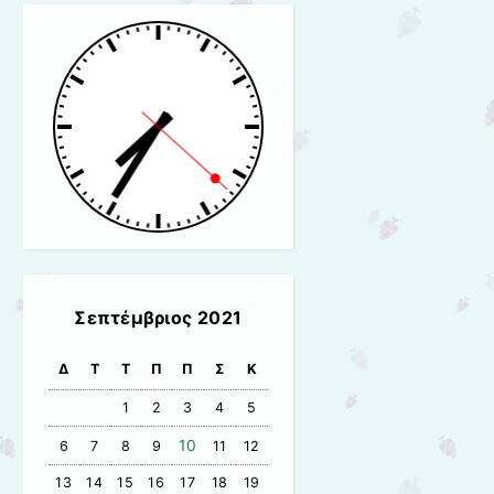
Σεπτέμβριος 2021
Δ
Τ
Τ
Π
Π
Σ
Κ
1
2
3
4
5
10
6
7
8
9
11
12
13
14
15
16
17
18
19