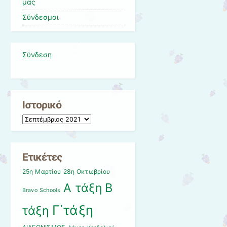
μας
Σύνδεσμοι
Σύνδεση
Ιστορικό
Ιστορικό
Ετικέτες
25η Μαρτίου
28η Οκτωβρίου
Β
Α τάξη
Bravo Schools
Γ΄τάξη
τάξη