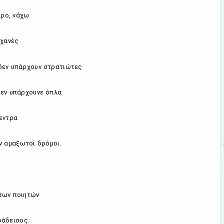
ιρο, νάχω
ηχανές
 δεν υπάρχουν στρατιώτες
δεν υπάρχουνε όπλα
εντρα
ν αμαξωτοί δρόμοι.
των ποιητών
ράδεισος.