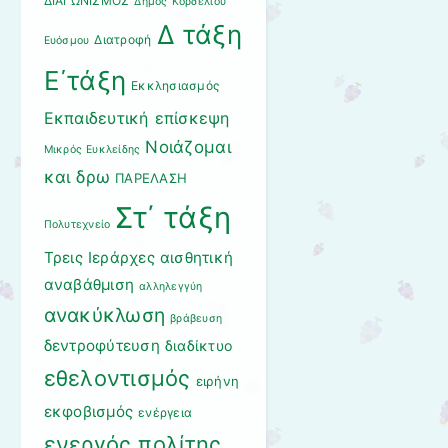
ΔΙΑΓΩΝΙΣΜΟΣ
Δήμος Κορδελιού
Δ τάξη
Διατροφή
Ευόσμου
Ε΄τάξη
Εκκλησιασμός
Εκπαιδευτική επίσκεψη
Νοιάζομαι
Μικρός Ευκλείδης
και δρω
ΠΑΡΕΛΑΣΗ
Στ΄ τάξη
Πολυτεχνείο
Τρεις Ιεράρχες
αισθητική
αναβάθμιση
αλληλεγγύη
ανακύκλωση
βράβευση
δεντροφύτευση
διαδίκτυο
εθελοντισμός
ειρήνη
εκφοβισμός
ενέργεια
ενεργός πολίτης