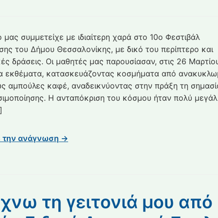
το
31ο
ΓΥΜΝΑΣΙΟ
ο μας συμμετείχε με ιδιαίτερη χαρά στο 10ο Φεστιβάλ
ΘΕΣΣΑΛΟΝΙΚΗΣ
ης του Δήμου Θεσσαλονίκης, με δικό του περίπτερο και
εκθέτει
κές δράσεις. Οι μαθητές μας παρουσίασαν, στις 26 Μαρτίο
στο
α εκθέματα, κατασκευάζοντας κοσμήματα από ανακυκλω
10ο
ως αμπούλες καφέ, αναδεικνύοντας στην πράξη τη σημασί
ΦΕΣΤΙΒΑΛ
ΑΝΑΚΥΚΛΩΣΗΣ
ιμοποίησης. Η ανταπόκριση του κόσμου ήταν πολύ μεγάλ
]
ε την ανάγνωση →
χνω τη γειτονιά μου από