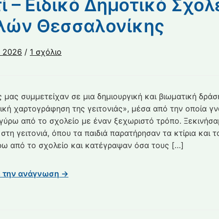
ί – Ειδικό Δημοτικό Σχολ
λών Θεσσαλονίκης
στο
υ 2026
/
1 σχόλιο
Φτιάχνω
τη
γειτονιά
ς μας συμμετείχαν σε μια δημιουργική και βιωματική δράσ
μου
τική χαρτογράφηση της γειτονιάς», μέσα από την οποία γ
από
γύρω από το σχολείο με έναν ξεχωριστό τρόπο. Ξεκινήσα
χαρτί
στη γειτονιά, όπου τα παιδιά παρατήρησαν τα κτίρια και τ
–
ρω από το σχολείο και κατέγραψαν όσα τους […]
Ειδικό
Δημοτικό
Σχολείο
ε την ανάγνωση →
Τυφλών
Θεσσαλονίκης