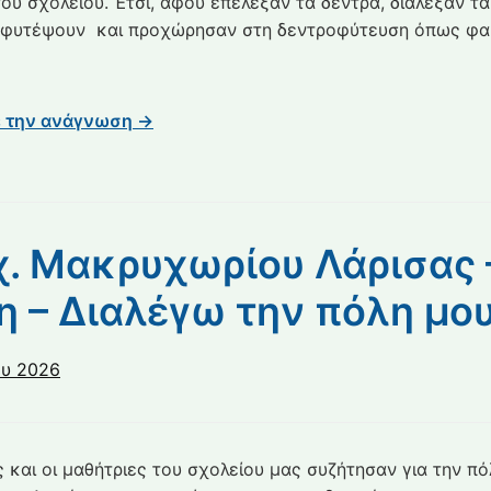
του σχολείου. Έτσι, αφού επέλεξαν τα δέντρα, διάλεξαν τα
φάση
 φυτέψουν και προχώρησαν στη δεντροφύτευση όπως φαί
–
Φυτεύω
και
υιοθετώ
ε την ανάγνωση →
ένα
δέντρο
χ. Μακρυχωρίου Λάρισας –
 – Διαλέγω την πόλη μο
ου 2026
ς και οι μαθήτριες του σχολείου μας συζήτησαν για την π