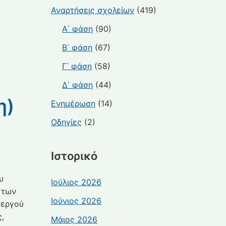
Αναρτήσεις σχολείων
(419)
Α΄ φάση
(90)
Β΄ φάση
(67)
Γ΄ φάση
(58)
Δ΄ φάση
(44)
η)
Ενημέρωση
(14)
Οδηγίες
(2)
Ιστορικό
υ
Ιούλιος 2026
 των
Ιούνιος 2026
νεργού
,
Μάιος 2026