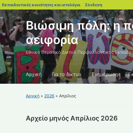
blogs.sch.gr
Εκπαιδευτικές κοινότητες και ιστολόγια
Σύνδεση
Βιώσιμη πόλη: η π
αειφορία
Εθνικό Θεματικό Δίκτυο Περιβαλλοντικής Εκπαίδε
Αρχική
Για το δίκτυο
Ενημέρωση
Ε
Αρχική
»
2026
»
Απρίλιος
Αρχείο μηνός
Απρίλιος 2026