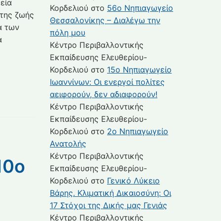
εία
Κορδελιού
στο
56ο Νηπιαγωγείο
 της ζωής
Θεσσαλονίκης – Διαλέγω την
α των
πόλη μου
α
Κέντρο Περιβαλλοντικής
Εκπαίδευσης Ελευθερίου-
Κορδελιού
στο
15ο Νηπιαγωγείο
Ιωαννίνων: Οι ενεργοί πολίτες
αειφορούν, δεν αδιαφορούν!
Κέντρο Περιβαλλοντικής
Εκπαίδευσης Ελευθερίου-
Κορδελιού
στο
2ο Νηπιαγωγείο
Ανατολής
Κέντρο Περιβαλλοντικής
10ο
Εκπαίδευσης Ελευθερίου-
Κορδελιού
στο
Γενικό Λύκειο
Βάρης. Κλιματική Δικαιοσύνη: Οι
17 Στόχοι της Δικής μας Γενιάς
Κέντρο Περιβαλλοντικής