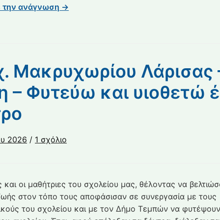
ε την ανάγνωση →
χ. Μακρυχωρίου Λάρισας 
 – Φυτεύω και υιοθετώ 
τρο
στο
ου 2026
/
1 σχόλιο
Δ.
Σχ.
Μακρυχωρίου
ς και οι μαθήτριες του σχολείου μας, θέλοντας να βελτιώ
Λάρισας
ζωής στον τόπο τους αποφάσισαν σε συνεργασία με τους
–
ικούς του σχολείου και με τον Δήμο Τεμπών να φυτέψου
Δ΄