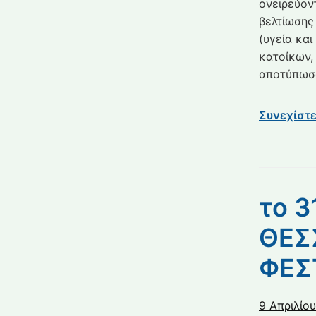
ονειρεύον
βελτίωσης
(υγεία κα
κατοίκων,
αποτύπωσα
Συνεχίστ
το 
ΘΕΣ
ΦΕΣ
9 Απριλίο