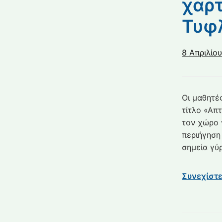
χαρτ
Τυφ
8 Απριλίο
Οι μαθητέ
τίτλο «Απ
τον χώρο 
περιήγηση 
σημεία γύ
Συνεχίστ