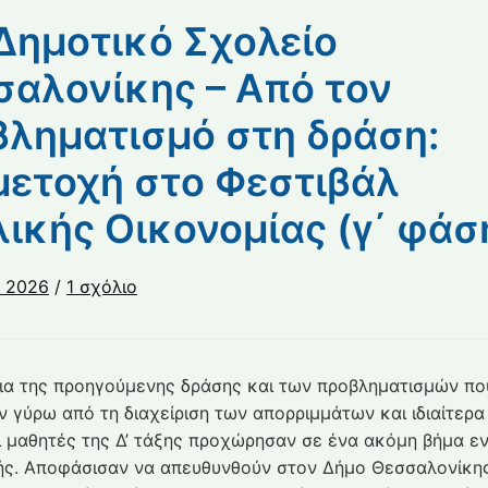
Δημοτικό Σχολείο
αλονίκης – Από τον
ληματισμό στη δράση:
μετοχή στο Φεστιβάλ
ικής Οικονομίας (γ΄ φάσ
στο
υ 2026
/
1 σχόλιο
15ο
Δημοτικό
Σχολείο
ια της προηγούμενης δράσης και των προβληματισμών πο
Θεσσαλονίκης
 γύρω από τη διαχείριση των απορριμμάτων και ιδιαίτερα
–
ι μαθητές της Δ’ τάξης προχώρησαν σε ένα ακόμη βήμα ε
Από
ς. Αποφάσισαν να απευθυνθούν στον Δήμο Θεσσαλονίκης
τον