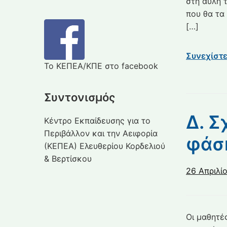
στη αυλή 
που θα τα
[…]
Συνεχίστ
Το ΚΕΠΕΑ/ΚΠΕ στο facebook
Συντονισμός
Δ. Σ
Κέντρο Εκπαίδευσης για το
Περιβάλλον και την Αειφορία
φάση
(ΚΕΠΕΑ) Ελευθερίου Κορδελιού
& Βερτίσκου
26 Απριλί
Οι μαθητέ