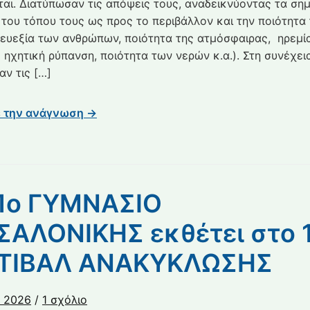
ται. Διατύπωσαν τις απόψεις τους, αναδεικνύοντας τα σημ
 του τόπου τους ως προς το περιβάλλον και την ποιότητα
ι ευεξία των ανθρώπων, ποιότητα της ατμόσφαιρας, ηρεμί
 ηχητική ρύπανση, ποιότητα των νερών κ.α.). Στη συνέχει
ν τις […]
ε την ανάγνωση →
31ο ΓΥΜΝΑΣΙΟ
ΣΑΛΟΝΙΚΗΣ εκθέτει στο 
ΤΙΒΑΛ ΑΝΑΚΥΚΛΩΣΗΣ
στο
υ 2026
/
1 σχόλιο