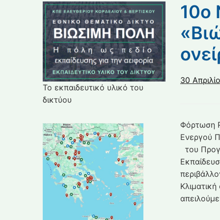
10ο 
«Βιώ
ονεί
30 Απριλί
Το εκπαιδευτικό υλικό του
δικτύου
Φόρτωση P
Ενεργού Π
του Προγ
Εκπαίδευσ
περιβάλλο
Κλιματική
απειλούμεν