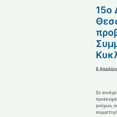
15ο 
Θεσσ
προβ
Συμ
Κυκλ
8 Απριλίο
Σε συνέχε
προέκυψαν
ρούχων, ο
συμμετοχή