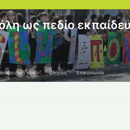
όλη ως πεδίο εκπαίδευ
υσης
κπαιδευτικό υλικό
Οδηγίες
Επικοινωνία