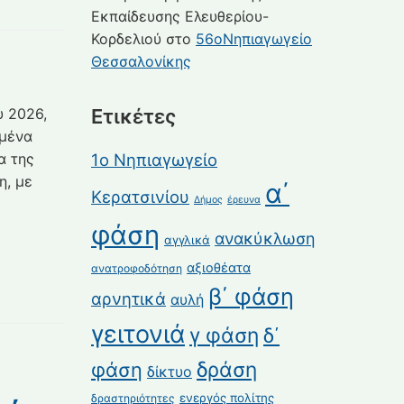
Εκπαίδευσης Ελευθερίου-
Κορδελιού
στο
56οΝηπιαγωγείο
Θεσσαλονίκης
υ 2026,
Ετικέτες
μένα
α της
1ο Νηπιαγωγείο
η, με
α΄
Κερατσινίου
Δήμος
έρευνα
φάση
ανακύκλωση
αγγλικά
αξιοθέατα
ανατροφοδότηση
β΄ φάση
αρνητικά
αυλή
γειτονιά
γ φάση
δ΄
δράση
φάση
δίκτυο
ενεργός πολίτης
δραστηριότητες