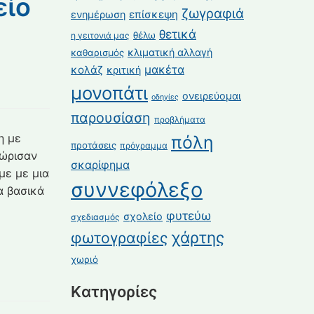
είο
ζωγραφιά
επίσκεψη
ενημέρωση
θετικά
θέλω
η γειτονιά μας
κλιματική αλλαγή
καθαρισμός
κολάζ
μακέτα
κριτική
μονοπάτι
ονειρεύομαι
οδηγίες
παρουσίαση
προβλήματα
η με
πόλη
προτάσεις
πρόγραμμα
νώρισαν
σκαρίφημα
με με μια
συννεφόλεξο
α βασικά
φυτεύω
σχολείο
σχεδιασμός
χάρτης
φωτογραφίες
χωριό
Kατηγορίες