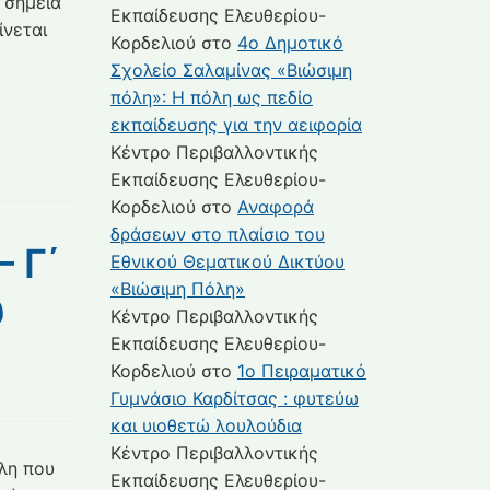
 σημεία
Εκπαίδευσης Ελευθερίου-
νεται
Κορδελιού
στο
4ο Δημοτικό
Σχολείο Σαλαμίνας «Βιώσιμη
πόλη»: Η πόλη ως πεδίο
εκπαίδευσης για την αειφορία
Κέντρο Περιβαλλοντικής
Εκπαίδευσης Ελευθερίου-
Κορδελιού
στο
Αναφορά
δράσεων στο πλαίσιο του
 Γ΄
Εθνικού Θεματικού Δικτύου
«Βιώσιμη Πόλη»
υ
Κέντρο Περιβαλλοντικής
Εκπαίδευσης Ελευθερίου-
Κορδελιού
στο
1ο Πειραματικό
Γυμνάσιο Καρδίτσας : φυτεύω
και υιοθετώ λουλούδια
Κέντρο Περιβαλλοντικής
όλη που
Εκπαίδευσης Ελευθερίου-