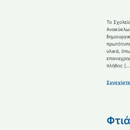
Το Σχολεί
Ανακύκλωσ
δημιουργι
πρωτότυπ
υλικά, όπ
επαναχρησ
πλήθος […
Συνεχίστ
Φτιά