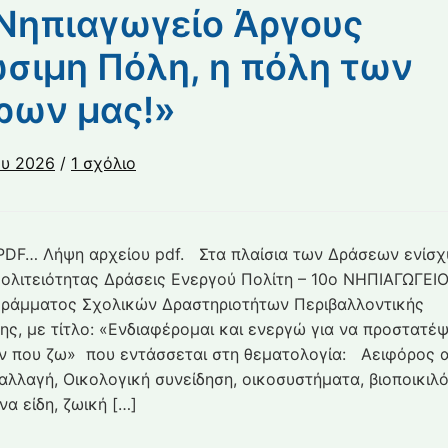
Νηπιαγωγείο Άργους
σιμη Πόλη, η πόλη των
ρων μας!»
στο
ου 2026
/
1 σχόλιο
10ο
Νηπιαγωγείο
Άργους
DF… Λήψη αρχείου pdf. Στα πλαίσια των Δράσεων ενίσχ
«Βιώσιμη
ολιτειότητας Δράσεις Ενεργού Πολίτη – 10ο ΝΗΠΙΑΓΩΓΕΙ
Πόλη,
ράμματος Σχολικών Δραστηριοτήτων Περιβαλλοντικής
η
ης, με τίτλο: «Ενδιαφέρομαι και ενεργώ για να προστατέ
πόλη
ν που ζω» που εντάσσεται στη θεματολογία: Αειφόρος 
των
ονείρων
 αλλαγή, Οικολογική συνείδηση, οικοσυστήματα, βιοποικιλό
μας!»
α είδη, ζωική […]