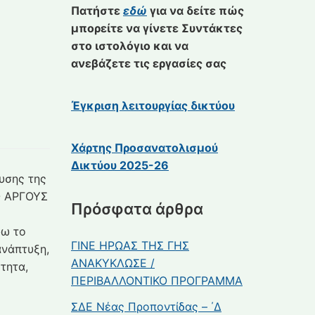
Πατήστε
εδώ
για να δείτε πώς
μπορείτε να γίνετε Συντάκτες
στο ιστολόγιο και να
ανεβάζετε τις εργασίες σας
Έγκριση λειτουργίας δικτύου
Χάρτης Προσανατολισμού
Δικτύου 2025-26
υσης της
Ο ΑΡΓΟΥΣ
Πρόσφατα άρθρα
ψω το
ΓΙΝΕ ΗΡΩΑΣ ΤΗΣ ΓΗΣ
ανάπτυξη,
ΑΝΑΚΥΚΛΩΣΕ /
τητα,
ΠΕΡΙΒΑΛΛΟΝΤΙΚΟ ΠΡΟΓΡΑΜΜΑ
ΣΔΕ Νέας Προποντίδας – ΄Δ