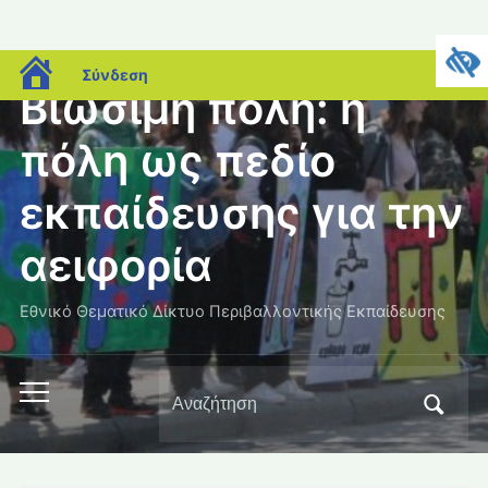
blogs.sch.gr
Σύνδεση
Βιώσιμη πόλη: η
πόλη ως πεδίο
εκπαίδευσης για την
αειφορία
Εθνικό Θεματικό Δίκτυο Περιβαλλοντικής Εκπαίδευσης
Αναζήτηση
Εναλλαγή
για:
του
μενού