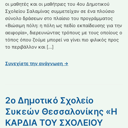
οι μαθητές και οι μαθήτριες του 4ου Δημοτικού
«Βιώσιμη
Σχολείου Σαλαμίνας συμμετείχαν σε ένα πλούσιο
πόλη»:
σύνολο δράσεων στο πλαίσιο του προγράμματος
Η
«Βιώσιμη πόλη: η πόλη ως πεδίο εκπαίδευσης για την
πόλη
ως
αειφορία», διερευνώντας τρόπους με τους οποίους ο
πεδίο
τόπος όπου ζούμε μπορεί να γίνει πιο φιλικός προς
εκπαίδευσης
το περιβάλλον και […]
για
την
Συνεχίστε την ανάγνωση →
αειφορία
2ο Δημοτικό Σχολείο
Συκεών Θεσσαλονίκης «Η
ΚΑΡΔΙΑ ΤΟΥ ΣΧΟΛΕΙΟΥ