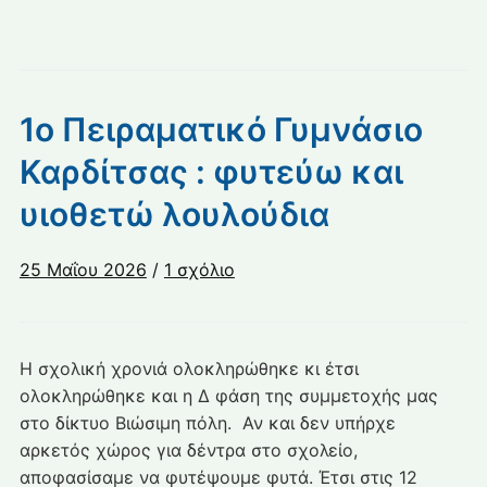
1ο Πειραματικό Γυμνάσιο
Καρδίτσας : φυτεύω και
υιοθετώ λουλούδια
στο
25 Μαΐου 2026
/
1 σχόλιο
1ο
Πειραματικό
Γυμνάσιο
Η σχολική χρονιά ολοκληρώθηκε κι έτσι
Καρδίτσας
ολοκληρώθηκε και η Δ φάση της συμμετοχής μας
:
στο δίκτυο Βιώσιμη πόλη. Αν και δεν υπήρχε
φυτεύω
αρκετός χώρος για δέντρα στο σχολείο,
και
αποφασίσαμε να φυτέψουμε φυτά. Έτσι στις 12
υιοθετώ