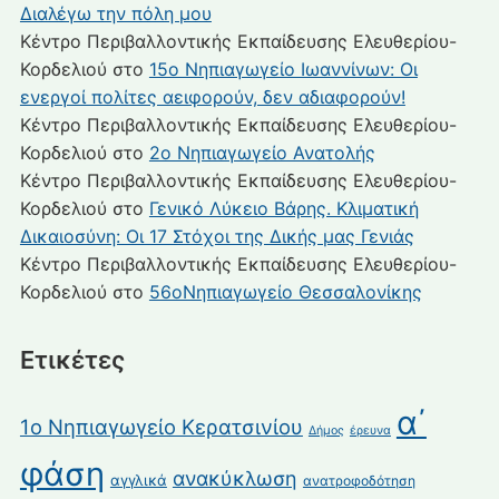
Διαλέγω την πόλη μου
Κέντρο Περιβαλλοντικής Εκπαίδευσης Ελευθερίου-
Κορδελιού
στο
15ο Νηπιαγωγείο Ιωαννίνων: Οι
ενεργοί πολίτες αειφορούν, δεν αδιαφορούν!
Κέντρο Περιβαλλοντικής Εκπαίδευσης Ελευθερίου-
Κορδελιού
στο
2ο Νηπιαγωγείο Ανατολής
Κέντρο Περιβαλλοντικής Εκπαίδευσης Ελευθερίου-
Κορδελιού
στο
Γενικό Λύκειο Βάρης. Κλιματική
Δικαιοσύνη: Οι 17 Στόχοι της Δικής μας Γενιάς
Κέντρο Περιβαλλοντικής Εκπαίδευσης Ελευθερίου-
Κορδελιού
στο
56οΝηπιαγωγείο Θεσσαλονίκης
Ετικέτες
α΄
1ο Νηπιαγωγείο Κερατσινίου
Δήμος
έρευνα
φάση
ανακύκλωση
αγγλικά
ανατροφοδότηση