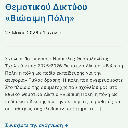
Θεματικού Δικτύου
«Βιώσιμη Πόλη»
στο
27 Μαΐου 2026
/
1 σχόλιο
Αναφορά
δράσεων
στο
Σχολείο: 1ο Γυμνάσιο Νεάπολης Θεσσαλονίκης
πλαίσιο
Σχολικό έτος: 2025-2026 Θεματικό Δίκτυο: «Βιώσιμη
του
Πόλη: η πόλη ως πεδίο εκπαίδευσης για την
Εθνικού
αειφορία» Τίτλος δράσης: Η πόλη που ονειρευόμαστε
Θεματικού
Στο πλαίσιο της συμμετοχής του σχολείου μας στο
Δικτύου
«Βιώσιμη
Εθνικό Θεματικό Δίκτυο «Βιώσιμη Πόλη: η πόλη ως
Πόλη»
πεδίο εκπαίδευσης για την αειφορία», οι μαθητές και
οι μαθήτριες ασχολήθηκαν με ζητήματα […]
Συνεχίστε την ανάγνωση →