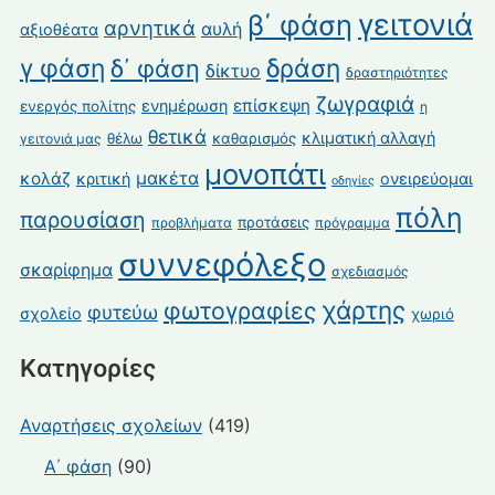
γειτονιά
β΄ φάση
αρνητικά
αυλή
αξιοθέατα
γ φάση
δράση
δ΄ φάση
δίκτυο
δραστηριότητες
ζωγραφιά
επίσκεψη
ενημέρωση
ενεργός πολίτης
η
θετικά
κλιματική αλλαγή
θέλω
καθαρισμός
γειτονιά μας
μονοπάτι
κολάζ
μακέτα
κριτική
ονειρεύομαι
οδηγίες
πόλη
παρουσίαση
προτάσεις
προβλήματα
πρόγραμμα
συννεφόλεξο
σκαρίφημα
σχεδιασμός
χάρτης
φωτογραφίες
φυτεύω
σχολείο
χωριό
Kατηγορίες
Αναρτήσεις σχολείων
(419)
Α΄ φάση
(90)