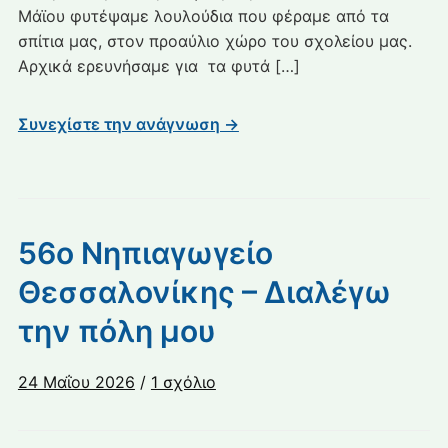
λουλούδια
Μάϊου φυτέψαμε λουλούδια που φέραμε από τα
σπίτια μας, στον προαύλιο χώρο του σχολείου μας.
Αρχικά ερευνήσαμε για τα φυτά […]
Συνεχίστε την ανάγνωση →
56ο Νηπιαγωγείο
Θεσσαλονίκης – Διαλέγω
την πόλη μου
στο
24 Μαΐου 2026
/
1 σχόλιο
56ο
Νηπιαγωγείο