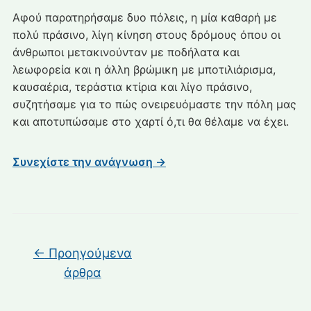
Θεσσαλονίκης
Αφού παρατηρήσαμε δυο πόλεις, η μία καθαρή με
–
πολύ πράσινο, λίγη κίνηση στους δρόμους όπου οι
Διαλέγω
άνθρωποι μετακινούνταν με ποδήλατα και
την
λεωφορεία και η άλλη βρώμικη με μποτιλιάρισμα,
πόλη
καυσαέρια, τεράστια κτίρια και λίγο πράσινο,
μου
συζητήσαμε για το πώς ονειρευόμαστε την πόλη μας
και αποτυπώσαμε στο χαρτί ό,τι θα θέλαμε να έχει.
Συνεχίστε την ανάγνωση →
Πλοήγηση άρθρων
←
Προηγούμενα
άρθρα