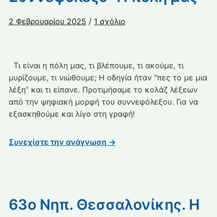
στο
2 Φεβρουαρίου 2025
/
1 σχόλιο
1ο
Νηπιαγωγείο
Κερατσινίου
Τι είναι η πόλη μας, τι βλέπουμε, τι ακούμε, τι
–
μυρίζουμε, τι νιώθουμε; Η οδηγία ήταν “πες το με μια
Συννεφόλεξο
λέξη” και τι είπανε. Προτιμήσαμε το κολάζ λέξεων
“Η
από την ψηφιακή μορφή του συννεφόλεξου. Για να
πόλη
εξασκηθούμε και λίγο στη γραφή!
μας”
Συνεχίστε την ανάγνωση →
63ο Νηπ. Θεσσαλονίκης. Η