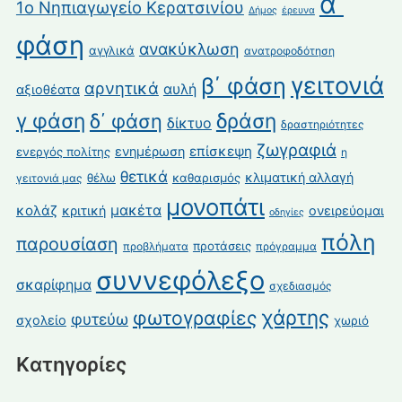
α΄
1ο Νηπιαγωγείο Κερατσινίου
Δήμος
έρευνα
φάση
ανακύκλωση
αγγλικά
ανατροφοδότηση
γειτονιά
β΄ φάση
αρνητικά
αυλή
αξιοθέατα
γ φάση
δράση
δ΄ φάση
δίκτυο
δραστηριότητες
ζωγραφιά
επίσκεψη
ενημέρωση
ενεργός πολίτης
η
θετικά
κλιματική αλλαγή
θέλω
καθαρισμός
γειτονιά μας
μονοπάτι
κολάζ
μακέτα
κριτική
ονειρεύομαι
οδηγίες
πόλη
παρουσίαση
προτάσεις
προβλήματα
πρόγραμμα
συννεφόλεξο
σκαρίφημα
σχεδιασμός
χάρτης
φωτογραφίες
φυτεύω
σχολείο
χωριό
Kατηγορίες