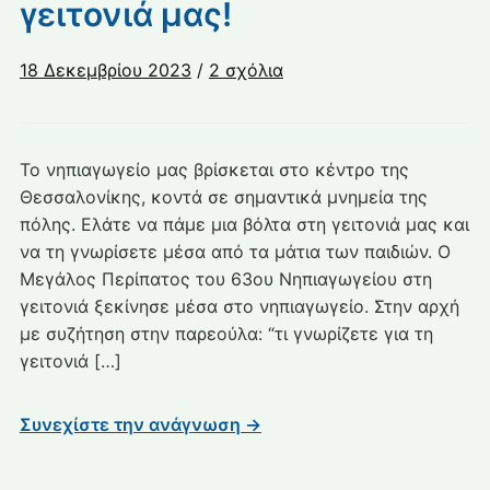
γειτονιά μας!
στο
18 Δεκεμβρίου 2023
/
2 σχόλια
63ο
Νηπ.
Θεσσαλονίκης.
Το νηπιαγωγείο μας βρίσκεται στο κέντρο της
Η
Θεσσαλονίκης, κοντά σε σημαντικά μνημεία της
γειτονιά
πόλης. Ελάτε να πάμε μια βόλτα στη γειτονιά μας και
μας!
να τη γνωρίσετε μέσα από τα μάτια των παιδιών. Ο
Μεγάλος Περίπατος του 63ου Νηπιαγωγείου στη
γειτονιά ξεκίνησε μέσα στο νηπιαγωγείο. Στην αρχή
με συζήτηση στην παρεούλα: “τι γνωρίζετε για τη
γειτονιά […]
Συνεχίστε την ανάγνωση →