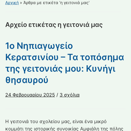
για
Αρχική
»
Άρθρα με ετικέτα 'η γειτονιά μας'
κινητά
Αρχείο ετικέτας
η γειτονιά μας
1ο Νηπιαγωγείο
Κερατσινίου – Τα τοπόσημα
της γειτονιάς μου: Κυνήγι
θησαυρού
στο
24 Φεβρουαρίου 2025
/
3 σχόλια
1ο
Νηπιαγωγείο
Κερατσινίου
Η γειτονιά του σχολείου μας, είναι ένα μικρό
–
κομμάτι της ιστορικής συνοικίας Αμφιάλη της πόλης
Τα