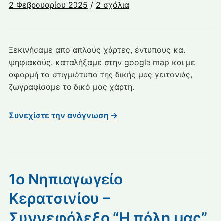
στο
2 Φεβρουαρίου 2025
/
2 σχόλια
1ο
Νηπιαγωγείο
Κερατσινίου
Ξεκινήσαμε απο απλούς χάρτες, έντυπους και
–
ψηφιακούς. καταλήξαμε στην google map και με
Ο
αφορμή το στιγμιότυπο της δικής μας γειτονιάς,
χάρτης
ζωγραφίσαμε το δικό μας χάρτη.
της
γειτονιάς
μας
Συνεχίστε την ανάγνωση →
1ο Νηπιαγωγείο
Κερατσινίου –
Συννεφόλεξο “Η πόλη μας”