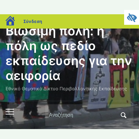
blogs.sch.gr
Σύνδεση
Βιώσιμη πόλη: η
πόλη ως πεδίο
εκπαίδευσης για την
αειφορία
Εθνικό Θεματικό Δίκτυο Περιβαλλοντικής Εκπαίδευσης
Αναζήτηση
Εναλλαγή
για:
του
μενού