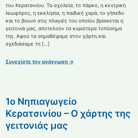
του Κερατσινίου. Τα σχολεία, το πάρκο, η κεντρική
τοπόσημα
λεωφόρος, η εκκλησία, η παιδική χαρά, το γήπεδο
της
και το βουνό στις πλαγιές του οποίου βρίσκεται η
γειτονιάς
μου:
γειτονιά μας, αποτελούν τα κυριότερα τοπόσημα
Κυνήγι
της. Αφού τα σημαδέψαμε στον χάρτη και
θησαυρού
σχεδιάσαμε τη […]
Συνεχίστε την ανάγνωση →
1ο Νηπιαγωγείο
Κερατσινίου – Ο χάρτης της
γειτονιάς μας