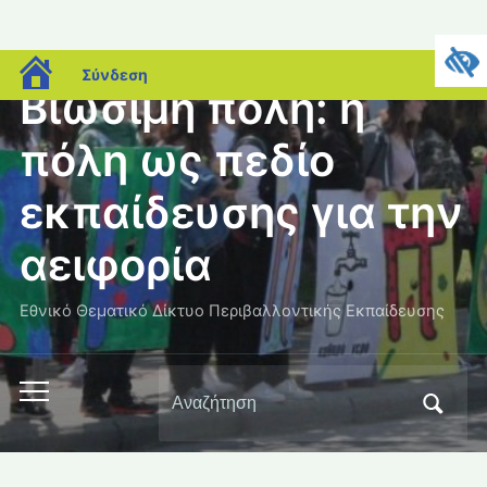
blogs.sch.gr
Σύνδεση
Βιώσιμη πόλη: η
πόλη ως πεδίο
εκπαίδευσης για την
αειφορία
Εθνικό Θεματικό Δίκτυο Περιβαλλοντικής Εκπαίδευσης
Αναζήτηση
Εναλλαγή
για:
του
μενού