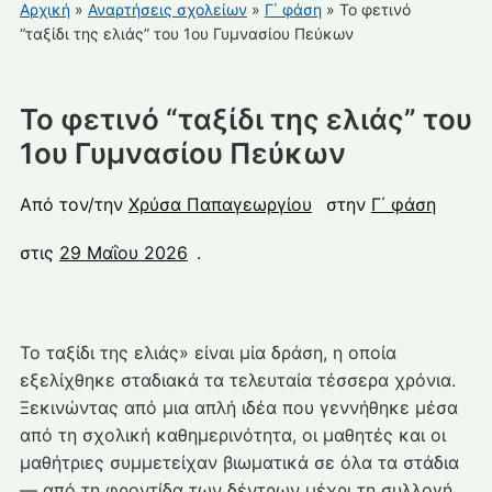
για
Αρχική
»
Αναρτήσεις σχολείων
»
Γ΄ φάση
»
Το φετινό
κινητά
“ταξίδι της ελιάς” του 1ου Γυμνασίου Πεύκων
Το φετινό “ταξίδι της ελιάς” του
1ου Γυμνασίου Πεύκων
Από τον/την
Χρύσα Παπαγεωργίου
στην
Γ΄ φάση
στις
29 Μαΐου 2026
.
Το ταξίδι της ελιάς» είναι μία δράση, η οποία
εξελίχθηκε σταδιακά τα τελευταία τέσσερα χρόνια.
Ξεκινώντας από μια απλή ιδέα που γεννήθηκε μέσα
από τη σχολική καθημερινότητα, οι μαθητές και οι
μαθήτριες συμμετείχαν βιωματικά σε όλα τα στάδια
— από τη φροντίδα των δέντρων μέχρι τη συλλογή,