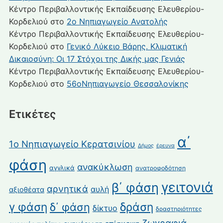
Κέντρο Περιβαλλοντικής Εκπαίδευσης Ελευθερίου-
Κορδελιού
στο
2ο Νηπιαγωγείο Ανατολής
Κέντρο Περιβαλλοντικής Εκπαίδευσης Ελευθερίου-
Κορδελιού
στο
Γενικό Λύκειο Βάρης. Κλιματική
Δικαιοσύνη: Οι 17 Στόχοι της Δικής μας Γενιάς
Κέντρο Περιβαλλοντικής Εκπαίδευσης Ελευθερίου-
Κορδελιού
στο
56οΝηπιαγωγείο Θεσσαλονίκης
Ετικέτες
α΄
1ο Νηπιαγωγείο Κερατσινίου
Δήμος
έρευνα
φάση
ανακύκλωση
αγγλικά
ανατροφοδότηση
γειτονιά
β΄ φάση
αρνητικά
αυλή
αξιοθέατα
γ φάση
δράση
δ΄ φάση
δίκτυο
δραστηριότητες