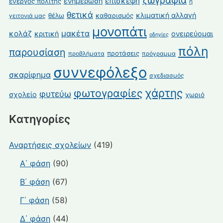
ζωγραφιά
επίσκεψη
ενημέρωση
ενεργός πολίτης
η
θετικά
κλιματική αλλαγή
θέλω
καθαρισμός
γειτονιά μας
μονοπάτι
κολάζ
μακέτα
κριτική
ονειρεύομαι
οδηγίες
πόλη
παρουσίαση
προτάσεις
προβλήματα
πρόγραμμα
συννεφόλεξο
σκαρίφημα
σχεδιασμός
χάρτης
φωτογραφίες
φυτεύω
σχολείο
χωριό
Kατηγορίες
Αναρτήσεις σχολείων
(419)
Α΄ φάση
(90)
Β΄ φάση
(67)
Γ΄ φάση
(58)
Δ΄ φάση
(44)