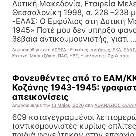
Δυτική Μακεδονία, Εταιρεία Μελ
Θεσσαλονίκη 1998, σ. 228 –238 μ
-ΕΛΑΣ: Ο Εμφύλιος στη Δυτική Μ
1945» Ποτέ μου δεν υπήρξα φαν
βέβαια αντικομμουνιστής, γιατί 
Δημοσιεύθηκε στη
ΑΡΘΡΑ
|
Ετικέτες:
αντάρτες
,
ΕΚΑ
,
ΕΛΑΣ
Κατοχή
,
Μπουτζάκια
,
ΠΑΟ
,
ΥΒΕ
,
Υψηλάντης
|
Σχολιάστε
Φονευθέντες από το ΕΑΜ/ΚΚ
Κοζάνης 1943-1945: γραφισ
απεικονίσεις
Δημοσιεύθηκε την
13 Μαΐου, 2020
από
ΑΘΑΝΑΣΙΟΣ ΚΑΛΛΙ
609 καταγεγραμμένοι λεπτομερ
(αντικομουνιστές κυρίως οπλίτες
παιδιά φονεύτηκαν στην επαρχία