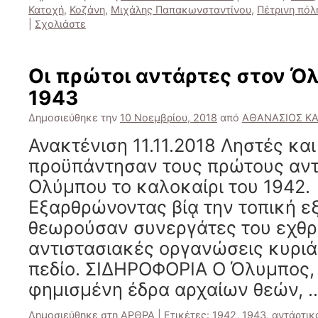
Κατοχή
,
Κοζάνη
,
Μιχάλης Παπακωνσταντίνου
,
Πέτρινη πόλ
|
Σχολιάστε
Οι πρώτοι αντάρτες στον Ό
1943
Δημοσιεύθηκε την
10 Νοεμβρίου, 2018
από
ΑΘΑΝΑΣΙΟΣ Κ
Ανακτένιση 11.11.2018 Ληστές και
προϋπάντησαν τους πρώτους αντ
Ολύμπου το καλοκαίρι του 1942.
Εξαρθρώνοντας βίᾳ την τοπική ε
θεωρούσαν συνεργάτες του εχθρο
αντιστασιακές οργανώσεις κυριά
πεδίο. ΣΙΔΗΡΟΦΟΡΙΑ Ο Όλυμπος,
φημισμένη έδρα αρχαίων θεών, 
Δημοσιεύθηκε στη
ΑΡΘΡΑ
|
Ετικέτες:
1942
,
1943
,
αντάρτικ