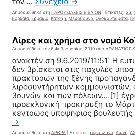
τον …
Συνέχεια
→
Δημοσιεύθηκε στη
ΠΑΡΟΥΣΙΑΣΕΙΣ ΒΙΒΛΙΩΝ
|
Ετικέτες:
SS
,
Εορδαία
,
Ερμακιά
,
Κατοχή
,
Μεσόβουνο
,
Ολοκαυτώματα
,
Π
Λίρες και χρήμα στο νομό Κ
Δημοσιεύθηκε την
6 Φεβρουαρίου, 2019
από
ΑΘΑΝΑΣΙΟΣ 
ανακτένιση 9.6.2019/11:51΄ Η ευ
δεν βρίσκεται στις παχυλές υπο
πρακτόρων της ξένης προπαγάνδ
λιροσυντήρητων κομμουνιστών,
βουνών και των πόλεων….[1] έγ
προεκλογική προκήρυξη το Μάρτ
κεντρώος υποψήφιος βουλευτής
→
Δημοσιεύθηκε στη
ΑΡΘΡΑ
|
Ετικέτες:
αεροπλάνο
,
Αιανή
,
Δ