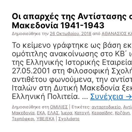
Οι απαρχές της Αντίστασης 
Μακεδονία 1941-1943
Δημοσιεύθηκε την
26 Οκτωβρίου, 2018
από
ΑΘΑΝΑΣΙΟΣ Κ
Το κείμενο γράφτηκε ως βάση 
ομότιτλης ανακοίνωσης στο ΚΒ΄ 
της Ελληνικής Ιστορικής Εταιρεία
27.05.2001 στη Φιλοσοφική Σχολ
αντιθέτου φωνούμενα, την αντίσ
Ιταλών στη Δυτική Μακεδονία ξε
Ελληνική Πολιτεία. …
Συνέχεια
Δημοσιεύθηκε στη
ΟΜΙΛΙΕΣ
|
Ετικέτες:
ανταρτοδικείο
,
Αντ
Μακεδονία
,
ΕΚΑ
,
ΕΛΑΣ
,
Ίμερα
,
Κατοχή
,
Κερασίδης
,
Κοζάνη
,
Τερπόφκσι
,
ΥΒΕ/ΕΚΑ
|
Σχολιάστε