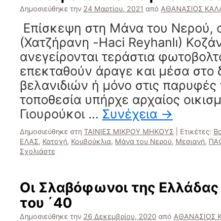
Δημοσιεύθηκε την
24 Μαρτίου, 2021
από
ΑΘΑΝΑΣΙΟΣ ΚΑΛ
Επίσκεψη στη Μάνα του Νερού, 
(Χατζήρανη -Haci Reyhanlı) Κοζά
ανεγείρονται τεράστια φωτοβολτ
επεκταθούν άραγε και μέσα στο 
βελανιδιών ή μόνο στις παρυφές 
τοποθεσία υπήρχε αρχαίος οικισμ
Γιουρούκοι …
Συνέχεια
→
Δημοσιεύθηκε στη
ΤΑΙΝΙΕΣ ΜΙΚΡΟΥ ΜΗΚΟΥΣ
|
Ετικέτες:
Β
ΕΛΑΣ
,
Κατοχή
,
Κουβούκλια
,
Μάνα του Νερού
,
Μεσιανή
,
ΠΑ
Σχολιάστε
Οι Σλαβόφωνοι της Ελλάδας
του ΄40
Δημοσιεύθηκε την
26 Δεκεμβρίου, 2020
από
ΑΘΑΝΑΣΙΟΣ 