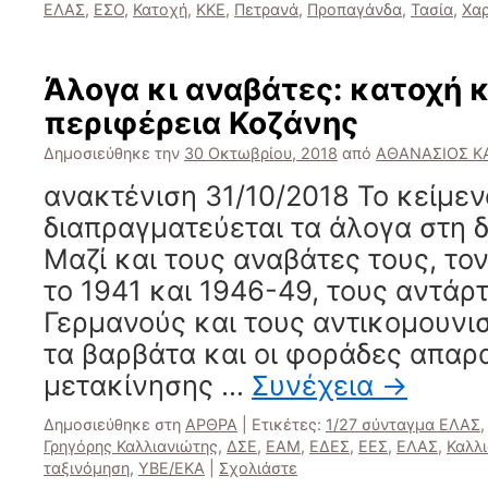
ΕΛΑΣ
,
ΕΣΟ
,
Κατοχή
,
ΚΚΕ
,
Πετρανά
,
Προπαγάνδα
,
Τασία
,
Χαρ
Άλογα κι αναβάτες: κατοχή 
περιφέρεια Κοζάνης
Δημοσιεύθηκε την
30 Οκτωβρίου, 2018
από
ΑΘΑΝΑΣΙΟΣ Κ
ανακτένιση 31/10/2018 Το κείμεν
διαπραγματεύεται τα άλογα στη δ
Μαζί και τους αναβάτες τους, το
το 1941 και 1946-49, τους αντάρτ
Γερμανούς και τους αντικομουνισ
τα βαρβάτα και οι φοράδες απαρ
μετακίνησης …
Συνέχεια
→
Δημοσιεύθηκε στη
ΑΡΘΡΑ
|
Ετικέτες:
1/27 σύνταγμα ΕΛΑΣ
Γρηγόρης Καλλιανιώτης
,
ΔΣΕ
,
ΕΑΜ
,
ΕΔΕΣ
,
ΕΕΣ
,
ΕΛΑΣ
,
Καλλ
ταξινόμηση
,
ΥΒΕ/ΕΚΑ
|
Σχολιάστε