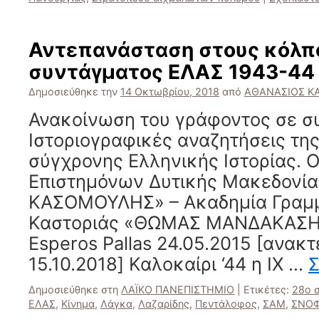
Αντεπανάσταση στους κόλπ
συντάγματος ΕΛΑΣ 1943-44
Δημοσιεύθηκε την
14 Οκτωβρίου, 2018
από
ΑΘΑΝΑΣΙΟΣ Κ
Ανακοίνωση του γράφοντος σε συ
Ιστοριογραφικές αναζητήσεις της
σύγχρονης Ελληνικής Ιστορίας.
Επιστημόνων Δυτικής Μακεδονί
ΚΑΣΟΜΟΥΛΗΣ» – Ακαδημία Γραμ
Καστοριάς «ΘΩΜΑΣ ΜΑΝΔΑΚΑΣΗΣ
Esperos Pallas 24.05.2015 [ανακ
15.10.2018] Καλοκαίρι ‘44 η ΙΧ …
Σ
Δημοσιεύθηκε στη
ΛΑΪΚΟ ΠΑΝΕΠΙΣΤΗΜΙΟ
|
Ετικέτες:
28ο 
ΕΛΑΣ
,
Κίνημα
,
Λάγκα
,
Λαζαρίδης
,
Πεντάλοφος
,
ΣΑΜ
,
ΣΝΟ