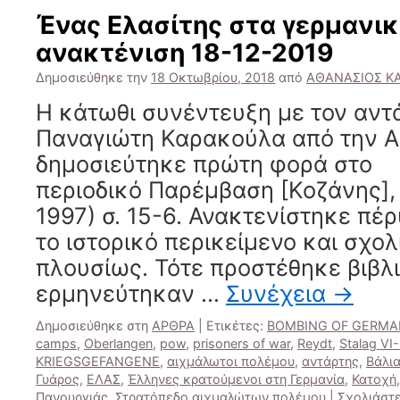
Ένας Ελασίτης στα γερμανι
ανακτένιση 18-12-2019
Δημοσιεύθηκε την
18 Οκτωβρίου, 2018
από
ΑΘΑΝΑΣΙΟΣ Κ
Η κάτωθι συνέντευξη με τον αντ
Παναγιώτη Καρακούλα από την Α
δημοσιεύτηκε πρώτη φορά στο
περιοδικό Παρέμβαση [Κοζάνης], 
1997) σ. 15-6. Ανακτενίστηκε πέ
το ιστορικό περικείμενο και σχο
πλουσίως. Τότε προστέθηκε βιβλ
ερμηνεύτηκαν …
Συνέχεια
→
Δημοσιεύθηκε στη
ΑΡΘΡΑ
|
Ετικέτες:
BOMBING OF GERMA
camps
,
Oberlangen
,
pow
,
prisoners of war
,
Reydt
,
Stalag VI
KRIEGSGEFANGENE
,
αιχμάλωτοι πολέμου
,
αντάρτης
,
Βάλι
Γυάρος
,
ΕΛΑΣ
,
Έλληνες κρατούμενοι στη Γερμανία
,
Κατοχή
Πανουργιάς
,
Στρατόπεδο αιχμαλώτων πολέμου
|
Σχολιάστ