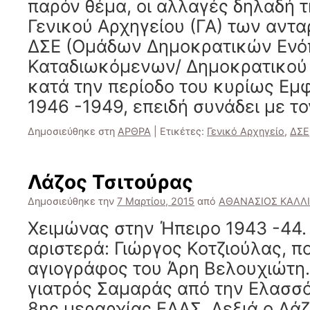
παρόν θέμα, οι αλλαγές δηλαδή τ
Γενικού Αρχηγείου (ΓΑ) των αντ
ΔΣΕ (Ομάδων Δημοκρατικών Εν
Καταδιωκόμενων/ Δημοκρατικού 
κατά την περίοδο του κυρίως Εμ
1946 -1949, επειδή συνάδει με τ
Δημοσιεύθηκε στη
ΑΡΘΡΑ
|
Ετικέτες:
Γενικό Αρχηγείο
,
ΔΣΕ
Λάζος Τσιτούρας
Δημοσιεύθηκε την
7 Μαρτίου, 2015
από
ΑΘΑΝΑΣΙΟΣ ΚΑΛΛ
Χειμώνας στην Ήπειρο 1943 -44.
αριστερά: Γιώργος Κοτζιούλας, πο
αγιογράφος του Άρη Βελουχιώτη.
γιατρός Σαμαράς από την Ελασσό
8ης μεραρχίας ΕΛΑΣ. Δεξιά ο Λά