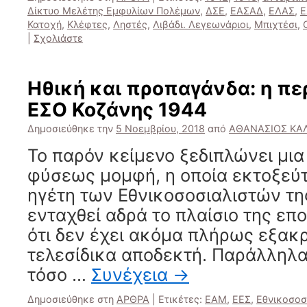
Δίκτυο Μελέτης Εμφυλίων Πολέμων
,
ΔΣΕ
,
ΕΑΣΑΔ
,
ΕΛΑΣ
,
Ε
Κατοχή
,
Κλέφτες
,
Ληστές
,
Λιβάδι. Λεγεωνάριοι
,
Μπιχτέσι
,
|
Σχολιάστε
Ηθική και προπαγάνδα: η π
ΕΣΟ Κοζάνης 1944
Δημοσιεύθηκε την
5 Νοεμβρίου, 2018
από
ΑΘΑΝΑΣΙΟΣ ΚΑ
Το παρόν κείμενο ξεδιπλώνει μι
φύσεως μομφή, η οποία εκτοξεύτ
ηγέτη των Εθνικοσοσιαλιστών τη
ενταχθεί αδρά το πλαίσιο της επ
ότι δεν έχει ακόμα πλήρως εξακρι
τελεσίδικα αποδεκτή. Παράλληλα
τόσο …
Συνέχεια
→
Δημοσιεύθηκε στη
ΑΡΘΡΑ
|
Ετικέτες:
ΕΑΜ
,
ΕΕΣ
,
Εθνικοσοσ