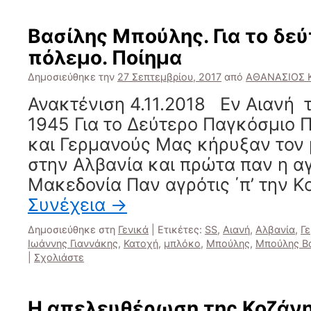
Βασίλης Μπούλης. Για το δε
πόλεμο. Ποίημα
Δημοσιεύθηκε την
27 Σεπτεμβρίου, 2017
από
ΑΘΑΝΑΣΙΟΣ 
Ανακτένιση 4.11.2018 Εν Αιανή τ
1945 Για το Δεύτερο Παγκόσμιο 
και Γερμανούς Μας κήρυξαν τον 
στην Αλβανία και πρώτα παν η αγ
Μακεδονία Παν αγρότις ΄π’ την 
Συνέχεια
→
Δημοσιεύθηκε στη
Γενικά
|
Ετικέτες:
SS
,
Αιανή
,
Αλβανία
,
Γ
Ιωάννης Γιαννάκης
,
Κατοχή
,
μπλόκο
,
Μπούλης
,
Μπούλης Βα
|
Σχολιάστε
Η απελευθέρωση της Κοζάνη