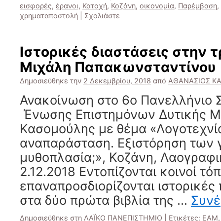
εισφορές
,
έρανοι
,
Κατοχή
,
Κοζάνη
,
οικονομία
,
Παρέμβαση
,
χρηματαποστολή
|
Σχολιάστε
Ιστορικές διαστάσεις στην τ
Μιχάλη Παπακωνσταντίνου
Δημοσιεύθηκε την
2 Δεκεμβρίου, 2018
από
ΑΘΑΝΑΣΙΟΣ Κ
Ανακοίνωση στο 6ο Πανελλήνιο Σ
Ένωσης Επιστημόνων Δυτικής Μα
Κασομούλης με θέμα «Λογοτεχνία
αναπαράσταση. Εξιστόρηση των 
μυθοπλασία;», Κοζάνη, Λαογραφ
2.12.2018 Εντοπίζονται κοινοί τόπ
επαναπροσδιορίζονται ιστορικές
στα δύο πρώτα βιβλία της …
Συνέ
Δημοσιεύθηκε στη
ΛΑΪΚΟ ΠΑΝΕΠΙΣΤΗΜΙΟ
|
Ετικέτες:
ΕΑΜ