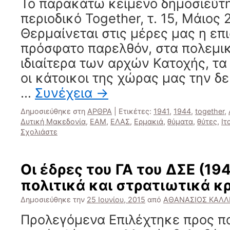
Το παρακάτω κείμενο δημοσιεύτ
περιοδικό Together, τ. 15, Μάιος 2
Θερμαίνεται στις μέρες μας η επ
πρόσφατο παρελθόν, στα πολεμικ
ιδιαίτερα των αρχών Κατοχής, τ
οι κάτοικοι της χώρας μας την δ
…
Συνέχεια
→
Δημοσιεύθηκε στη
ΑΡΘΡΑ
|
Ετικέτες:
1941
,
1944
,
together
,
Δυτική Μακεδονία
,
ΕΑΜ
,
ΕΛΑΣ
,
Ερμακιά
,
θύματα
,
θύτες
,
Ιτ
Σχολιάστε
Οι έδρες του ΓΑ του ΔΣΕ (194
πολιτικά και στρατιωτικά κρ
Δημοσιεύθηκε την
25 Ιουνίου, 2015
από
ΑΘΑΝΑΣΙΟΣ ΚΑΛΛ
Προλεγόμενα Επιλέχτηκε προς π