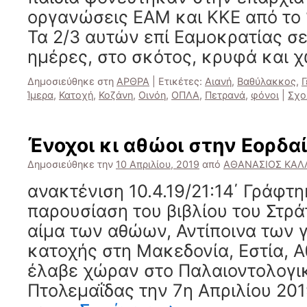
οργανώσεις ΕΑΜ και ΚΚΕ από το 
Τα 2/3 αυτών επί Εαμοκρατίας σε
ημέρες, στο σκότος, κρυφά και 
Δημοσιεύθηκε στη
ΑΡΘΡΑ
|
Ετικέτες:
Αιανή
,
Βαθύλακκος
,
Γ
Ίμερα
,
Κατοχή
,
Κοζάνη
,
Οινόη
,
ΟΠΛΑ
,
Πετρανά
,
φόνοι
|
Σχο
Ένοχοι κι αθώοι στην Εορδα
Δημοσιεύθηκε την
10 Απριλίου, 2019
από
ΑΘΑΝΑΣΙΟΣ ΚΑΛ
ανακτένιση 10.4.19/21:14΄ Γράφτη
παρουσίαση του βιβλίου του Στρ
αίμα των αθώων, Αντίποινα των
κατοχής στη Μακεδονία, Εστία, Α
έλαβε χώραν στο Παλαιοντολογι
Πτολεμαΐδας την 7η Απριλίου 20