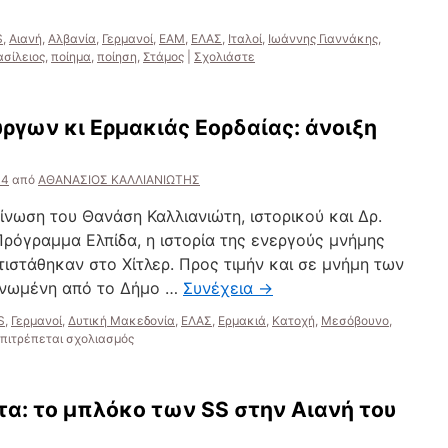
S
,
Αιανή
,
Αλβανία
,
Γερμανοί
,
ΕΑΜ
,
ΕΛΑΣ
,
Ιταλοί
,
Ιωάννης Γιαννάκης
,
σίλειος
,
ποίημα
,
ποίηση
,
Στάμος
|
Σχολιάστε
γων κι Ερμακιάς Εορδαίας: άνοιξη
14
από
ΑΘΑΝΑΣΙΟΣ ΚΑΛΛΙΑΝΙΩΤΗΣ
νωση του Θανάση Καλλιανιώτη, ιστορικού και Δρ.
Πρόγραμμα Ελπίδα, η ιστορία της ενεργούς μνήμης
τιστάθηκαν στο Χίτλερ. Προς τιμήν και σε μνήμη των
ανωμένη από το Δήμο …
Συνέχεια
→
S
,
Γερμανοί
,
Δυτική Μακεδονία
,
ΕΛΑΣ
,
Ερμακιά
,
Κατοχή
,
Μεσόβουνο
,
στο
πιτρέπεται σχολιασμός
Τα
ολοκαυτώματα
Πύργων
ατα: το μπλόκο των SS στην Αιανή του
κι
Ερμακιάς
Εορδαίας: