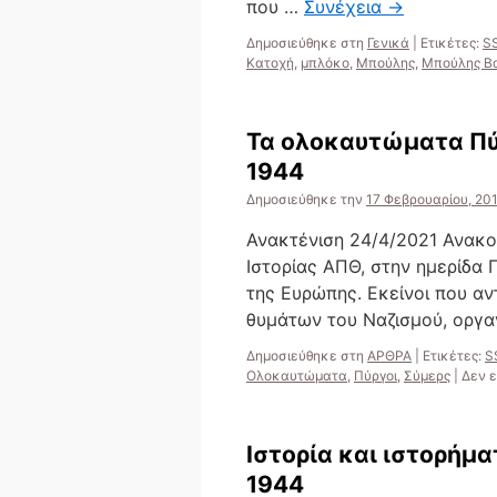
που …
Συνέχεια
→
Δημοσιεύθηκε στη
Γενικά
|
Ετικέτες:
S
Κατοχή
,
μπλόκο
,
Μπούλης
,
Μπούλης Βα
Τα ολοκαυτώματα Πύρ
1944
Δημοσιεύθηκε την
17 Φεβρουαρίου, 20
Ανακτένιση 24/4/2021 Ανακοί
Ιστορίας ΑΠΘ, στην ημερίδα 
της Ευρώπης. Εκείνοι που αν
θυμάτων του Ναζισμού, οργ
Δημοσιεύθηκε στη
ΑΡΘΡΑ
|
Ετικέτες:
S
Ολοκαυτώματα
,
Πύργοι
,
Σύμερς
|
Δεν ε
Ιστορία και ιστορήμ
1944