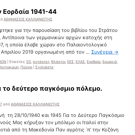
ν Εορδαία 1941-44
πό
ΑΘΑΝΑΣΙΟΣ ΚΑΛΛΙΑΝΙΩΤΗΣ
άφτηκε για την παρουσίαση του βιβλίου του Στράτου
 Αντίποινα των γερμανικών αρχών κατοχής στη
07, η οποία έλαβε χώραν στο Παλαιοντολογικό
 Απριλίου 2019 οργανωμένη από τον …
Συνέχεια
→
ΛΙΩΝ
|
Ετικέτες:
SS
,
αντάρτες
,
Βλάστοι
,
ΕΕΣ
,
ΕΛΑΣ
,
Εορδαία
,
Ερμακιά
,
Ποντοκώμη
,
Πύργοι
|
Σχολιάστε
α το δεύτερο παγκόσμιο πόλεμο.
17
από
ΑΘΑΝΑΣΙΟΣ ΚΑΛΛΙΑΝΙΩΤΗΣ
νή τη 28/10/1940 και 1945 Για το Δεύτερο Παγκόσμιο
νούς Μας κήρυξαν τον μπόλεμο οι Ιταλοί στην
οτιά από τη Μακεδονία Παν αγρότις ΄π’ την Κοζάνη