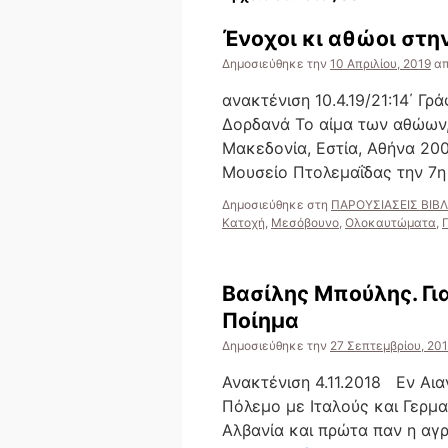
Ένοχοι κι αθώοι στη
Δημοσιεύθηκε την
10 Απριλίου, 2019
α
ανακτένιση 10.4.19/21:14΄ Γρ
Δορδανά Το αίμα των αθώων,
Μακεδονία, Εστία, Αθήνα 20
Μουσείο Πτολεμαΐδας την 7η
Δημοσιεύθηκε στη
ΠΑΡΟΥΣΙΑΣΕΙΣ ΒΙΒ
Κατοχή
,
Μεσόβουνο
,
Ολοκαυτώματα
,
Βασίλης Μπούλης. Γι
Ποίημα
Δημοσιεύθηκε την
27 Σεπτεμβρίου, 20
Ανακτένιση 4.11.2018 Εν Αια
Πόλεμο με Ιταλούς και Γερμα
Αλβανία και πρώτα παν η αγρ