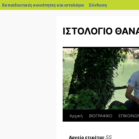
blogs.sch.gr
Εκπαιδευτικές κοινότητες και ιστολόγια
Σύνδεση
Μετάβαση
σε
ΙΣΤΟΛΟΓΙΟ ΘΑΝ
περιεχόμενο
Αρχική
ΒΙΟΓΡΑΦΙΚΟ
ΕΠΙΚΟΙΝΩ
SS
Αρχείο ετικέτας