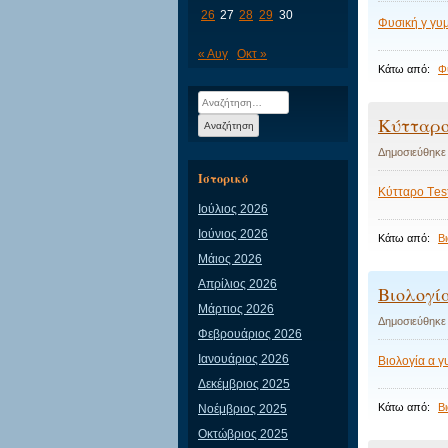
26
27
28
29
30
Φυσική γ γυ
« Αυγ
Οκτ »
Κάτω από:
Φ
Αναζήτηση
για:
Κύτταρο
Δημοσιεύθηκε
Ιστορικό
Κύτταρο Τest
Ιούλιος 2026
Ιούνιος 2026
Κάτω από:
Β
Μάιος 2026
Απρίλιος 2026
Βιολογί
Μάρτιος 2026
Δημοσιεύθηκε
Φεβρουάριος 2026
Ιανουάριος 2026
Βιολογία α 
Δεκέμβριος 2025
Κάτω από:
Β
Νοέμβριος 2025
Οκτώβριος 2025