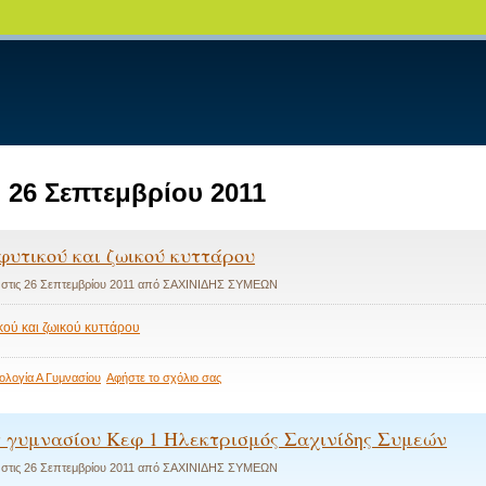
:
26 Σεπτεμβρίου 2011
φυτικού και ζωικού κυττάρου
 στις
26 Σεπτεμβρίου 2011
από
ΣΑΧΙΝΙΔΗΣ ΣΥΜΕΩΝ
κού και ζωικού κυττάρου
στο
ιολογία Α Γυμνασίου
Αφήστε το σχόλιο σας
Εικόνες
φυτικού
και
γ γυμνασίου Κεφ 1 Ηλεκτρισμός Σαχινίδης Συμεών
ζωικού
κυττάρου
 στις
26 Σεπτεμβρίου 2011
από
ΣΑΧΙΝΙΔΗΣ ΣΥΜΕΩΝ