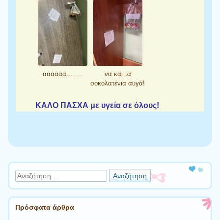
αααααα……..
να και τα
σοκολατένια αυγά!
ΚΑΛΟ ΠΑΣΧΑ με υγεία σε όλους!
Πλοήγηση άρθρων
Αναζήτηση
Πρόσφατα άρθρα