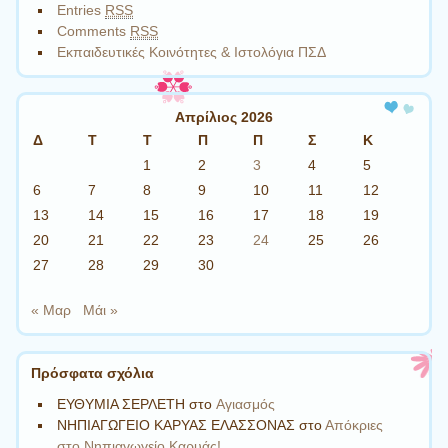
Entries
RSS
Comments
RSS
Εκπαιδευτικές Κοινότητες & Ιστολόγια ΠΣΔ
Απρίλιος 2026
Δ
Τ
Τ
Π
Π
Σ
Κ
1
2
3
4
5
6
7
8
9
10
11
12
13
14
15
16
17
18
19
20
21
22
23
24
25
26
27
28
29
30
« Μαρ
Μάι »
Πρόσφατα σχόλια
ΕΥΘΥΜΙΑ ΣΕΡΛΕΤΗ
στο
Aγιασμός
ΝΗΠΙΑΓΩΓΕΙΟ ΚΑΡΥΑΣ ΕΛΑΣΣΟΝΑΣ
στο
Απόκριες
στο Νηπιαγωγείο Καρυάς!