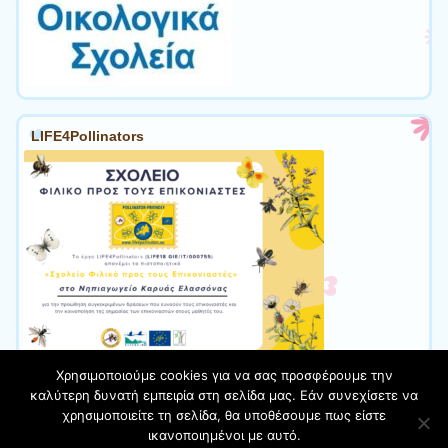
LIFE4Pollinators
Χρησιμοποιούμε cookies για να σας προσφέρουμε την
καλύτερη δυνατή εμπειρία στη σελίδα μας. Εάν συνεχίσετε να
χρησιμοποιείτε τη σελίδα, θα υποθέσουμε πως είστε
Φιλοξενείται στο https://blogs.sch.gr
| Θέμα:Cute Frames
ικανοποιημένοι με αυτό.
από
Ying Zhang