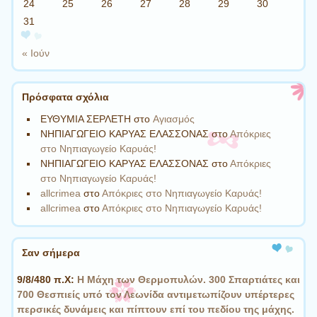
24
25
26
27
28
29
30
31
« Ιούν
Πρόσφατα σχόλια
ΕΥΘΥΜΙΑ ΣΕΡΛΕΤΗ
στο
Aγιασμός
ΝΗΠΙΑΓΩΓΕΙΟ ΚΑΡΥΑΣ ΕΛΑΣΣΟΝΑΣ
στο
Απόκριες
στο Νηπιαγωγείο Καρυάς!
ΝΗΠΙΑΓΩΓΕΙΟ ΚΑΡΥΑΣ ΕΛΑΣΣΟΝΑΣ
στο
Απόκριες
στο Νηπιαγωγείο Καρυάς!
allcrimea
στο
Απόκριες στο Νηπιαγωγείο Καρυάς!
allcrimea
στο
Απόκριες στο Νηπιαγωγείο Καρυάς!
Σαν σήμερα
9/8/480 π.Χ:
Η Μάχη των Θερμοπυλών. 300 Σπαρτιάτες και
700 Θεσπιείς υπό τον Λεωνίδα αντιμετωπίζουν υπέρτερες
περσικές δυνάμεις και πίπτουν επί του πεδίου της μάχης.