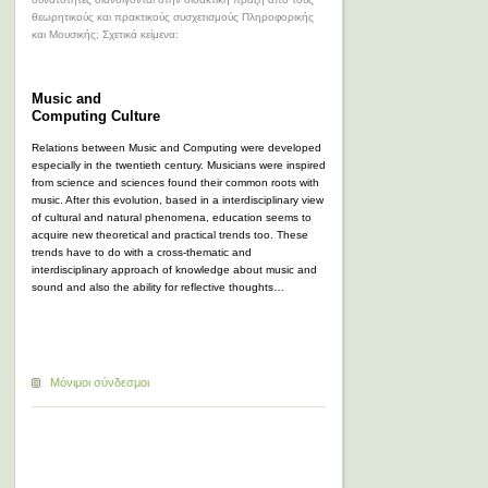
θεωρητικούς και πρακτικούς συσχετισμούς Πληροφορικής
και Μουσικής; Σχετικά κείμενα:
Music and
Computing Culture
Relations between Music and Computing were developed
especially in the twentieth century. Musicians were inspired
from science and sciences found their common roots with
music. After this evolution, based in a interdisciplinary view
of cultural and natural phenomena, education seems to
acquire new theoretical and practical trends too. These
trends have to do with a cross-thematic and
interdisciplinary approach of knowledge about music and
sound and also the ability for reflective thoughts…
Μόνιμοι σύνδεσμοι