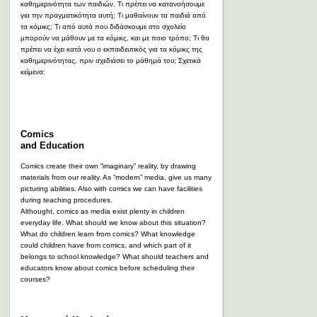
καθημερινότητα των παιδιών. Τι πρέπει να κατανοήσουμε
για την πραγματικότητα αυτή; Τι μαθαίνουν τα παιδιά από
τα κόμικς; Τι από αυτά που διδάσκουμε στο σχολείο
μπορούν να μάθουν με τα κόμικς, και με ποιο τρόπο; Τι θα
πρέπει να έχει κατά νου ο εκπαιδευτικός για τα κόμικς της
καθημερινότητας, πριν σχεδιάσει το μάθημά του; Σχετικά
κείμενα:
Comics
and Education
Comics create their own “imaginary” reality, by drawing
materials from our reality. As “modern” media, give us many
picturing abilities. Also with comics we can have facilities
during teaching procedures.
Althought, comics as media exist plenty in children
everyday life. What should we know about this situation?
What do children learn from comics? What knowledge
could children have from comics, and which part of it
belongs to school knowledge? What should teachers and
educators know about comics before scheduling their
courses?