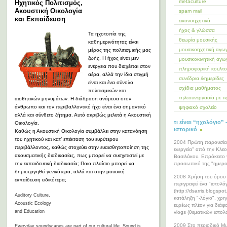
metaculture
Ηχητικός Πολιτισμός,
Ακουστική Οικολογία
spam mail
και Εκπαίδευση
εικονοηχητικά
ήχος & γλώσσα
Τα ηχοτοπία της
θεωρία μουσικής
καθημερινότητας είναι
μουσικοηχητική αγω
μέρος της πολιτισμικής μας
ζωής. Η ήχος είναι μεν
μουσικοκινητική αγω
ενέργεια που διαχέεται στον
πληροφορική κουλτ
αέρα, αλλά την ίδια στιγμή
συνέδρια &ημερίδες
είναι και ένα σύνολο
σχέδια μαθήματος
πολιτισμικών και
τηλεσυνεργασία με τ
αισθητικών μηνυμάτων. Η διάδραση ανάμεσα στον
άνθρωπο και τον περιβαλλοντικό ήχο είναι ένα σημαντικό
ψηφιακό σχολείο
αλλά και σύνθετο ζήτημα. Αυτό ακριβώς μελετά η Ακουστική
τι είναι “ηχολόγιο” 
Οικολογία.
ιστορικό
Καθώς η Ακουστική Οικολογία συμβάλλει στην κατανόηση
του ηχητικού και κατ’ επέκταση του ευρύτερου
2004 Πρώτη παρουσία 
περιβάλλοντος, καθώς στοχεύει στην ευαισθητοποίηση της
ενεργεία" από την Κλε
ακουσματικής διαδικασίας, πως μπορεί να συσχετιστεί με
Βασιλάκου. Επρόκειτο 
προσωπικό της "ημερο
την εκπαιδευτική διαδικασία; Ποιο πλαίσιο μπορεί να
δημιουργηθεί γενικότερα, αλλά και στην μουσική
2008 Χρήση του όρου 
εκπαίδευση ειδικότερα;
περιγραφεί ένα "ιστολό
(http://dsarris.blogspo
Auditory Culture,
κατάληξη "-λόγιο". χρη
Acoustic Ecology
ευρέως πλέον για διάφ
and Education
vlogs (θεματικών ιστολ
2009 Στο περιοδικό M
Everyday soundscapes are part of our cultural life. Sound is