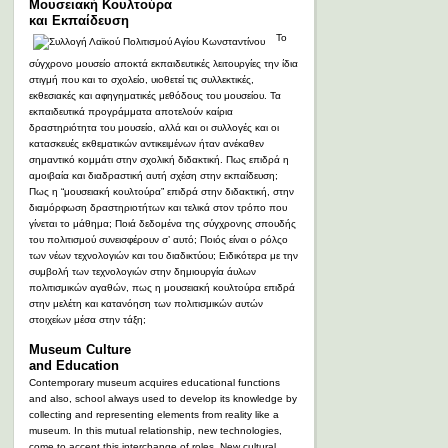
Μουσειακή Κουλτούρα
και Εκπαίδευση
Το
σύγχρονο μουσείο αποκτά εκπαιδευτικές λειτουργίες την ίδια
στιγμή που και το σχολείο, υιοθετεί τις συλλεκτικές,
εκθεσιακές και αφηγηματικές μεθόδους του μουσείου. Τα
εκπαιδευτικά προγράμματα αποτελούν καίρια
δραστηριότητα του μουσείο, αλλά και οι συλλογές και οι
κατασκευές εκθεματικών αντικειμένων ήταν ανέκαθεν
σημαντικό κομμάτι στην σχολική διδακτική. Πως επιδρά η
αμοιβαία και διαδραστική αυτή σχέση στην εκπαίδευση;
Πως η “μουσειακή κουλτούρα” επιδρά στην διδακτική, στην
διαμόρφωση δραστηριοτήτων και τελικά στον τρόπο που
γίνεται το μάθημα; Ποιά δεδομένα της σύγχρονης σπουδής
του πολιτισμού συνεισφέρουν σ’ αυτό; Ποιός είναι ο ρόλςο
των νέων τεχνολογιών και του διαδικτύου; Ειδικότερα με την
συμβολή των τεχνολογιών στην δημιουργία άυλων
πολιτισμικών αγαθών, πως η μουσειακή κουλτούρα επιδρά
στην μελέτη και κατανόηση των πολιτισμικών αυτών
στοιχείων μέσα στην τάξη;
Museum Culture
and Education
Contemporary museum acquires educational functions
and also, school always used to develop its knowledge by
collecting and representing elements from reality like a
museum. In this mutual relationship, new technologies,
come to accent this interchange of roles. New cultural