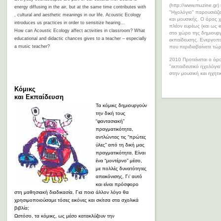
(http://www.muzine.gr)
energy diffusing in the air, but at the same time contributes with
"Ηχολόγιο" παρουσιάζε
, cultural and aesthetic meanings in our life.
Acoustic Ecology
και μουσικής. Ο όρος χ
introduces us practices in order to sensitize hearing…
πλέον ευρέως (και ως 
How can Acoustic Ecology affect activities in classroom? What
στο χώρο της δημιουργ
educational and didactic chances gives to a teacher – especially
εκπαίδευσης. Ενεργοποι
a music teacher?
που περιδιαβαίνετε τώ
2010 Προτείνεται ο όρ
"εκπαιδευτικό ηχολόγι
στην μουσική και ηχητι
Κόμικς
και Εκπαίδευση
Τα κόμικς δημιουργούν
την δική τους
“φαντασιακή”
πραγματικότητα,
αντλώντας τις “πρώτες
ύλες” από τη δική μας
πραγματικότητα. Είναι
ένα “μοντέρνο” μέσο,
με πολλές δυνατότητες
απεικόνισης. Γι’ αυτό
και είναι πρόσφορο
στη μαθησιακή διαδικασία. Για ποιο άλλον λόγο θα
χρησιμοποιούσαμε τόσες εικόνες και σκίτσα στα σχολικά
βιβλία;
Ωστόσο, τα κόμικς, ως μέσο κατακλύζουν την