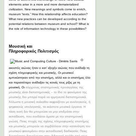
elements arise in a more and more dematerialized
civilization. New meanings and symbols come to enrich,
museum “texts.” How this relationship affects education?
What new practices can be developed according to the
potential relations between museum and school? What is
the role of information technology in these possibilities?
Μουσική και
Πληροφορικός Πολιτισμός
Ο
εικοστός αιώνας ήταν ο κατ’ εξοχήν αιώνας που ανέδειξε τη
σχέση πληροφορικής και μουσικής. Οι μουσικοί
εμπνεύστηκαν από την επιστήμη, αλλά και οι επιστήμες όλο
και περισσότερο αν
έδειξαν τις κοινές τους ρίζες με τη
μουσική. Οι
σύγχρονες επιστημονικές προσεγγίσεις της
μουσικής είναι διεπιστημονικές – το ίδιο το φαινόμενο της
μουσικής δεν μπορεί παρά να ερμηνευτεί διεπιστημονικά.
Άλλωστε η μουσική ανέκαθεν εκφραζόταν με αναλογικούς, ή
ψηφιακούς υπολογιστές, τα εκάστοτε μουσικά όργανα. Η
τάση αυτή δεν θα μπορούσε να μην επιδράσει στην
εκπαίδευση, που συνδέεται άμεσα με την επιστημονική
γνώση. Ποιες πτυχές της σχέσης πληροφορικής επιστήμης
και μουσικής μπορούν να συμβάλλουν στην κατανόηση του
μουσικού φαινομένου στην εκπαιδευτική διαδικασία; Ποιες
δυνατότητες διανοίγονται στην διδακτική πράξη από τους