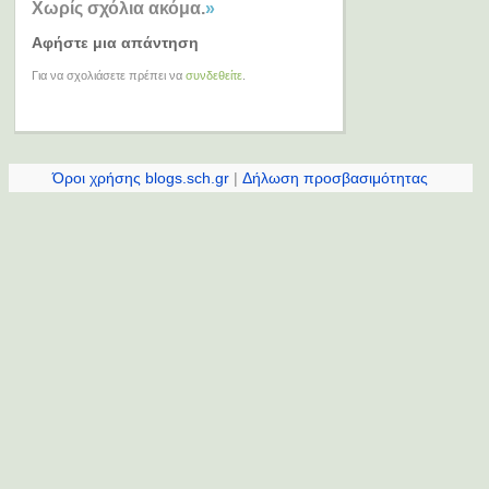
Χωρίς σχόλια ακόμα.
»
Αφήστε μια απάντηση
Για να σχολιάσετε πρέπει να
συνδεθείτε
.
Όροι χρήσης blogs.sch.gr
|
Δήλωση προσβασιμότητας