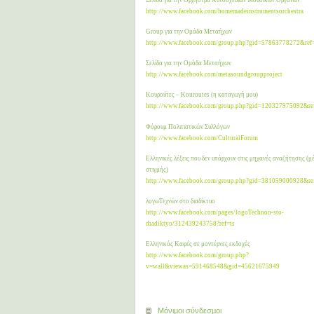
http://www.facebook.com/homemadeinstrumentsorchestra
Group για την Ομάδα Μεταήχων
http://www.facebook.com/group.php?gid=57863778272&ref
Σελίδα για την Ομάδα Μεταήχων
http://www.facebook.com/metasoundgroupproject
Κουρούτες – Kouroutes (η καταγωγή μου)
http://www.facebook.com/group.php?gid=120327975092&re
Φόρουμ Πολιτιστικών Συλλόγων
http://www.facebook.com/CulturalForum
Ελληνικές λέξεις που δεν υπάρχουν στις μηχανές αναζήτησης (μέ
στιγμής)
http://www.facebook.com/group.php?gid=381059000928&re
λογωΤεχνών στο διαδίκτυο
http://www.facebook.com/pages/logoTechnon-sto-
diadiktyo/312439243758?ref=ts
Ελληνικός Καφές σε μοντέρνες εκδοχές
http://www.facebook.com/group.php?
v=wall&viewas=591468548&gid=45621675949
Μόνιμοι σύνδεσμοι