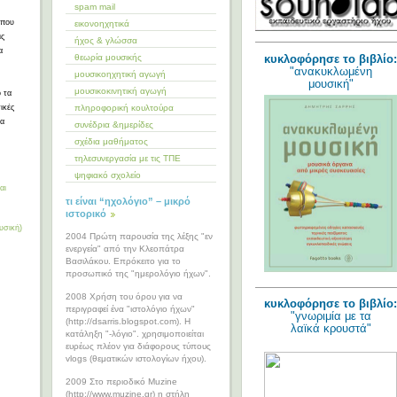
spam mail
 που
εικονοηχητικά
ις
ήχος & γλώσσα
α
κυκλοφόρησε το βιβλίο:
θεωρία μουσικής
"ανακυκλωμένη
μουσικοηχητική αγωγή
μουσική"
μουσικοκινητική αγωγή
 τα
πληροφορική κουλτούρα
ικές
να
συνέδρια &ημερίδες
σχέδια μαθήματος
τηλεσυνεργασία με τις ΤΠΕ
ψηφιακό σχολείο
αι
τι είναι “ηχολόγιο” – μικρό
ιστορικό
υσική)
2004 Πρώτη παρουσία της λέξης "εν
ενεργεία" από την Κλεοπάτρα
Βασιλάκου. Επρόκειτο για το
προσωπικό της "ημερολόγιο ήχων".
2008 Χρήση του όρου για να
κυκλοφόρησε το βιβλίο:
περιγραφεί ένα "ιστολόγιο ήχων"
"γνωριμία με τα
(http://dsarris.blogspot.com). Η
λαϊκά κρουστά"
κατάληξη "-λόγιο". χρησιμοποιείται
ευρέως πλέον για διάφορους τύπους
vlogs (θεματικών ιστολογίων ήχου).
2009 Στο περιοδικό Muzine
(http://www.muzine.gr) η στήλη