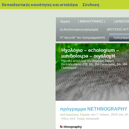
blogs.sch.gr
Εκπαιδευτικές κοινότητες και ιστολόγια
Σύνδεση
Αρχική
| ΒΙΒΛΙΟΓΡΑΦΙΕΣ |
| ΔΗΜΟΣΙΕ
|η Ατσαλοσφουγγαρομαχία|
|ΜΟΥΣΕΙΟ ΑΥΤ
Η “αγωνία” του προγραμματιστή
πρόγραμ
Ηχολόγιο – echologium –
ɯnıƃoloɥɔǝ – οιγόλοχΗ
Ηχητικό ιστολόγιο του Δημήτρη Σαρρή,
Εκπαιδευτικού (ΠΕ 16), ΒΑ Οικονομίας, ΒΑ, ΜΑ
Πολιτισμού
πρόγραμμα ΝΕΤHNOGRAPHY
από
Δημήτρης Σαρρής
στο 7, Ιούνιος, 2010 στις 10
· Κάτω από: Χωρίς κατηγορία
N
e
thnopraphy