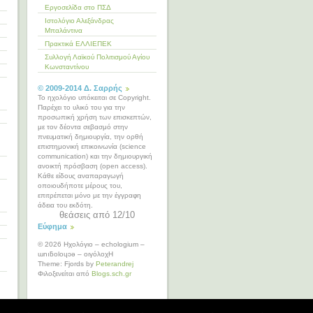
Εργοσελίδα στο ΠΣΔ
Ιστολόγιο Αλεξάνδρας
Μπαλάντινα
Πρακτικά ΕΛΛΙΕΠΕΚ
Συλλογή Λαϊκού Πολιτισμού Αγίου
Κωνσταντίνου
© 2009-2014 Δ. Σαρρής
To ηχολόγιο υπόκειται σε Copyright.
Παρέχει το υλικό του για την
προσωπική χρήση των επισκεπτών,
με τον δέοντα σεβασμό στην
πνευματική δημιουργία, την ορθή
επιστημονική επικοινωνία (science
communication) και την δημιουργική
ανοικτή πρόσβαση (open access).
Κάθε είδους αναπαραγωγή
οποιουδήποτε μέρους του,
επιτρέπεται μόνο με την έγγραφη
άδεια του εκδότη.
θεάσεις από 12/10
Εύφημα
© 2026 Ηχολόγιο – echologium –
ɯnıƃoloɥɔǝ – οιγόλοχΗ
Theme: Fjords by
Peterandrej
Φιλοξενείται από
Blogs.sch.gr