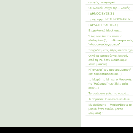
αγωγής: εισαγωγικά…
Οι «λαϊκοί» στίχοι της… λαϊκής
| ΔΗΜΟΣΙΕΥΣΕΙΣ |
πρόγραμμα ΝΕΤHNOGRAPHY
| ΔΡΑΣΤΗΡΙΟΤΗΤΕΣ |
Ετυμολογικά black out…
“Πως τον λεν τον ποταμό
(δεδομένων)”; η πιθανότητα ενός
“γλωσσικού λογισμικού”
παιχνίδια με τις λέξεις και τον ήχο
Οι νότες μπορούν να ξεκινούν
από τη ΡΕ όταν διδάσκουμε
λαϊκή μουσική
Η “αγωνία” του προγραμματιστή
(και του εκπαιδευτικού…)
το Μωρό, το Μη και ο Μουσικός
(το “θεώρημα” των 3Μ;;; πείτε
εσείς…)
Το ασώματο γέλιο, το νοερό…
Τι σημαίνει Do-re-mi-fa-sol-la-si
Music/Sound – Motion/Body: το
μυαλό όταν ακούει, βλέπει
(σώματα) ;