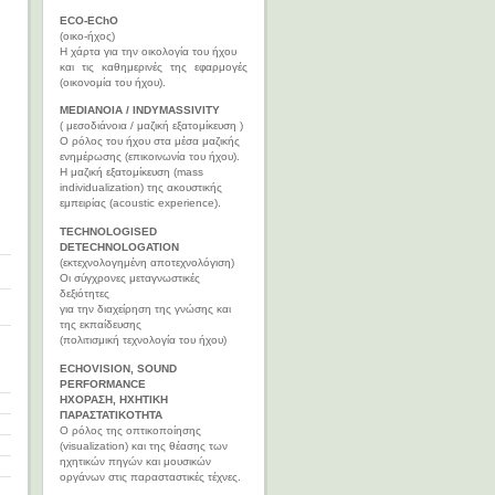
ECO-EChO
(οικο-ήχος)
Η χάρτα για την οικολογία του ήχου
και τις καθημερινές της εφαρμογές
(οικονομία του ήχου).
MEDIANOIA / INDYMASSIVITY
( μεσοδιάνοια / μαζική εξατομίκευση )
Ο ρόλος του ήχου στα μέσα μαζικής
ενημέρωσης (επικοινωνία του ήχου).
Η μαζική εξατομίκευση (mass
individualization) της ακουστικής
εμπειρίας (acoustic experience).
TECHNOLOGISED
DETECHNOLOGATION
(εκτεχνολογημένη αποτεχνολόγιση)
Οι σύγχρονες μεταγνωστικές
δεξιότητες
για την διαχείρηση της γνώσης και
της εκπαίδευσης
(πολιτισμική τεχνολογία του ήχου)
ECHOVISION, SOUND
PERFORMANCE
ΗΧΟΡΑΣΗ, ΗΧΗΤΙΚΗ
ΠΑΡΑΣΤΑΤΙΚΟΤΗΤΑ
Ο ρόλος της οπτικοποίησης
(visualization) και της θέασης των
ηχητικών πηγών και μουσικών
οργάνων στις παρασταστικές τέχνες.