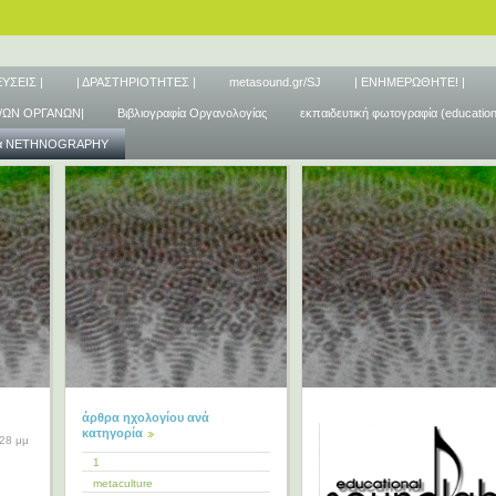
ΥΣΕΙΣ |
| ΔΡΑΣΤΗΡΙΟΤΗΤΕΣ |
metasound.gr/SJ
| ΕΝΗΜΕΡΩΘΗΤΕ! |
/ΩΝ ΟΡΓΑΝΩΝ|
Βιβλιογραφία Οργανολογίας
εκπαιδευτική φωτογραφία (educatio
μα ΝΕΤHNOGRAPHY
άρθρα ηχολογίου ανά
κατηγορία
:28 μμ
1
metaculture