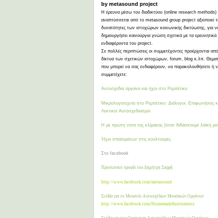
by metasound project
Η έρευνα μέσω του διαδικτύου (online research methods)
αναπτύσσεται από το metasound group project αξιοποιεί τ
δυνατότητες των ιστοχώρων κοινωνικής δικτύωσης, για ν
δημιουργήσει καινούργια γνώση σχετικά με τα ερευνητικά
ενδιαφέροντα του project.
Σε πολλές περιπτώσεις οι συμμετέχοντες προέρχονται από
δίκτυα των σχετικών ιστοχώρων, forum, blog κ.λπ. Θεματ
που μπορεί να σας ενδιαφέρουν, να παρακολουθήσετε ή 
συμμετέχετε:
Αυτοσχέδια όργανα και ήχοι στο Ρεμπέτικο
Μικρολογοτεχνία στο Ρεμπέτικο: Διάλογοι, Επιφωνήσεις κ
Λεκτικοί Αυτοσχεδιασμοί
Η ρε πρώτη νότα της κλίμακας (όταν διδάσκουμε λαϊκή μο
Ήχοι σπασιμάτων στις κουλτούρες
Στο facebook
Προσωπικό προφίλ του Δημήτρη Σαρρή
h
ttp://www.facebook.com/metasound
Σελίδα για το Μουσείο Αυτοσχέδιων Μουσικών Οργάνων
http://www.facebook.com/HomemadeInstruments
Σελίδα για την Ορχήστρα Αυτοσχέδιων Μουσικών Οργάνων