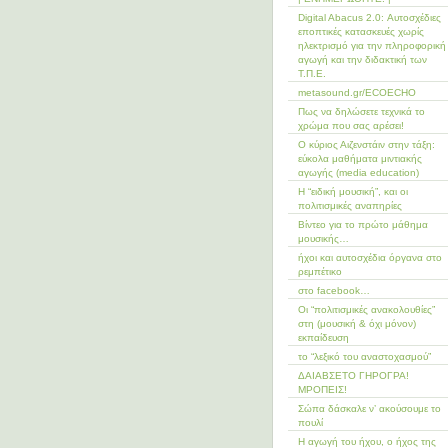
Digital Abacus 2.0: Αυτοσχέδιες
εποπτικές κατασκευές χωρίς
ηλεκτρισμό για την πληροφορική
αγωγή και την διδακτική των
Τ.Π.Ε.
metasound.gr/ECOECHO
Πως να δηλώσετε τεχνικά το
χρώμα που σας αρέσει!
Ο κύριος Αιζενστάιν στην τάξη:
εύκολα μαθήματα μιντιακής
αγωγής (media education)
Η “ειδική μουσική”, και οι
πολιτισμικές αναπηρίες
Bίντεο για το πρώτο μάθημα
μουσικής…
ήχοι και αυτοσχέδια όργανα στο
ρεμπέτικο
στο facebook…
Οι “πολιτισμικές ανακολουθίες”
στη (μουσική & όχι μόνον)
εκπαίδευση
το “λεξικό του αναστοχασμού”
ΔΑΙΑΒΣΕΤΟ ΓΗΡΟΓΡΑ!
ΜΡΟΠΕΙΣ!
Σώπα δάσκαλε ν’ ακούσουμε το
πουλί
Η αγωγή του ήχου, ο ήχος της