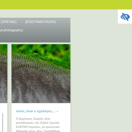
| ΕΡΕΥΝΑ |
|ΕΠΙΣΤΗΜΟΥΠΟΛΗ|
nal photogpaphy)
ποιός είναι ο ηχολόγος…
Ο Δημήτρης Σαρρής είναι
εκπαιδευτικός στο Ειδικό Σχολείο
ΕΛΕΠΑΠ Αγρινίου, με ερευνητικό-
διδακτικό έργο στην Τριτοβάθμια