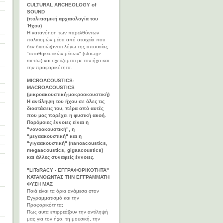
CULTURAL ARCHEOLOGY of
SOUND
(πολιτισμική αρχαιολογία του
Ήχου)
Η κατανόηση των παρελθόντων
πολιτισμών μέσα από στοιχεία που
δεν διασώζονται λόγω της απουσίας
"αποθηκευτικών μέσων" (storage
media) και σχετίζομται με τον ήχο και
την προφορικότητα.
MICROACOUSTICS-
MACROACOUSTICS
(μικροακουστική-μακροακουστική)
Η αντίληψη του ήχου σε όλες τις
διαστάσεις του, πέρα από αυτές
που μας παρέχει η φυσική ακοή.
Παρόμοιες έννοιες είναι η
"νανοακουστική", η
"μεγαακουστική" και η
"γιγαακουστική" (nanoacoustics,
megaacoustics, gigaacoustics)
και άλλες συναφείς έννοιες.
"LIToRACY - ΕΓΓΡΑΦΟΡΙΚΟΤΗΤΑ"
ΚΑΤΑΝΟΩΝΤΑΣ ΤΗΝ ΕΓΓΡΑΜΜΑΤΗ
ΦΥΣΗ ΜΑΣ
Ποιά είναι τα όρια ανάμεσα στον
Εγγραμματισμό και την
Προφορικότητα;
Πως αυτα επιρρεάζουν την αντίληψή
μας για τον ήχο, τη μουσική, την