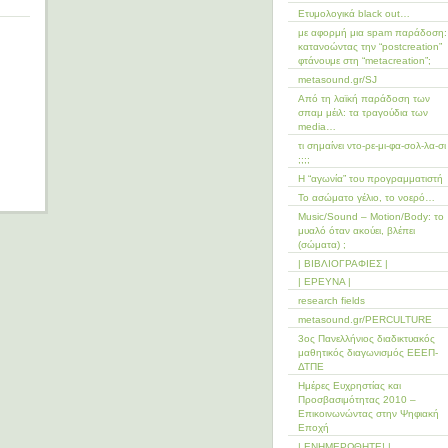
Ετυμολογικά black out…
με αφορμή μια spam παράδοση:
κατανοώντας την “postcreation”
φτάνουμε στη “metacreation”;
metasound.gr/SJ
Από τη λαϊκή παράδοση των
σπαμ μέιλ: τα τραγούδια των
media…
τι σημαίνει ντο-ρε-μι-φα-σολ-λα-σι
;;;;
Η “αγωνία” του προγραμματιστή
Το ασώματο γέλιο, το νοερό…
Music/Sound – Motion/Body: το
μυαλό όταν ακούει, βλέπει
(σώματα) ;
| ΒΙΒΛΙΟΓΡΑΦΙΕΣ |
| ΕΡΕΥΝΑ |
research fields
metasound.gr/PERCULTURE
3ος Πανελλήνιος διαδικτυακός
μαθητικός διαγωνισμός ΕΕΕΠ-
ΔΤΠΕ
Ημέρες Ευχρηστίας και
Προσβασιμότητας 2010 –
Επικοινωνώντας στην Ψηφιακή
Εποχή
| ΕΝΗΜΕΡΩΘΗΤΕ! |