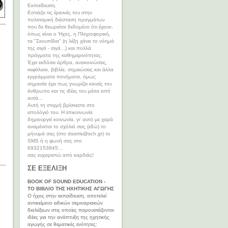
Εκπαίδευση.
Εστιάζει τις έρευνές του στην
πολιτισμική διάσταση πραγμάτων
που δε θεωρείται δεδομένο ότι έχουν,
όπως είναι ο Ήχος, η Πληροφορική,
τα "Σκουπίδια" (η λέξη χάνει το νόημά
της σιγά - σιγά...) και πολλά
πράγματα της καθημερινότητας.
Έχει εκδόσει άρθρα, ανακοινώσεις,
κεφάλαια, βιβλία, σημειώσεις και άλλα
εγγράμματα πονήματα, όμως
σημασία έχει πως γνωρίζει κανείς τον
άνθρωπο και τις ιδέες του μέσα από
αυτά...
Αυτή τη στιγμή βρίσκεστε στο
ιστολόγιό του. Η επικοινωνία
δημιουργεί κοινωνία, γι' αυτό με χαρά
αναμένεται το σχόλιό σας (εδώ) το
μήνυμά σας (στο dsαrris@sch.gr) το
SMS ή η φωνή σας στο
6932153845...
σας ευχαριστώ από καρδιάς!
ΣΕ ΕΞΕΛΙΞΗ
BOOK OF SOUND EDUCATION -
ΤΟ ΒΙΒΛΙΟ ΤΗΣ ΗΧΗΤΙΚΗΣ ΑΓΩΓΗΣ
Ο ήχος στην εκπαίδευση, αποτελεί
αντικείμενο ειδικών σεμιναριακών
διαλέξεων στις οποίες παρουσιάζονται
ιδέες για την ανάπτυξη της ηχητικής
αγωγής σε θεματικές ενότητες: