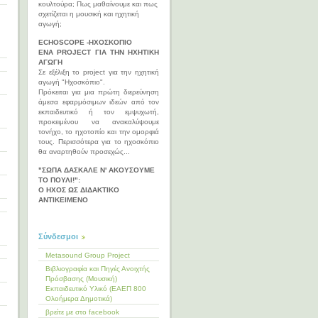
κουλτούρα; Πως μαθαίνουμε και πως
σχετίζεται η μουσική και ηχητική
αγωγή;
ECHOSCOPE -ΗΧΟΣΚΟΠΙΟ
ΕΝΑ PROJECT ΓΙΑ ΤΗΝ ΗΧΗΤΙΚΗ
ΑΓΩΓΗ
Σε εξέλιξη το project για την ηχητική
αγωγή "Ηχοσκόπιο".
Πρόκειται για μια πρώτη διερεύνηση
άμεσα εφαρμόσιμων ιδεών από τον
εκπαιδευτικό ή τον εμψυχωτή,
προκειμένου να ανακαλύψουμε
τονήχο, το ηχοτοπίο και την ομορφιά
τους. Περισσότερα για το ηχοσκόπιο
θα αναρτηθούν προσεχώς...
"ΣΩΠΑ ΔΑΣΚΑΛΕ Ν' ΑΚΟΥΣΟΥΜΕ
ΤΟ ΠΟΥΛΙ!":
Ο ΗΧΟΣ ΩΣ ΔΙΔΑΚΤΙΚΟ
ΑΝΤΙΚΕΙΜΕΝΟ
Σύνδεσμοι
Metasound Group Project
Βιβλιογραφία και Πηγές Ανοιχτής
Πρόσβασης (Μουσική)
Εκπαιδευτικό Υλικό (ΕΑΕΠ 800
Ολοήμερα Δημοτικά)
βρείτε με στο facebook