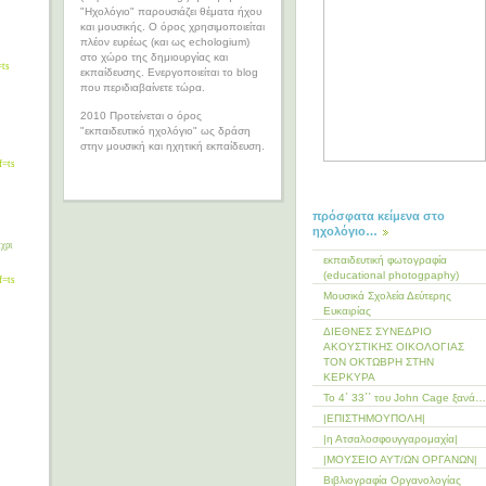
"Ηχολόγιο" παρουσιάζει θέματα ήχου
και μουσικής. Ο όρος χρησιμοποιείται
πλέον ευρέως (και ως echologium)
στο χώρο της δημιουργίας και
=ts
εκπαίδευσης. Ενεργοποιείται το blog
που περιδιαβαίνετε τώρα.
2010 Προτείνεται ο όρος
"εκπαιδευτικό ηχολόγιο" ως δράση
στην μουσική και ηχητική εκπαίδευση.
f=ts
πρόσφατα κείμενα στο
ηχολόγιο…
χρι
εκπαιδευτική φωτογραφία
(educational photogpaphy)
f=ts
Μουσικά Σχολεία Δεύτερης
Ευκαιρίας
ΔΙΕΘΝΕΣ ΣΥΝΕΔΡΙΟ
ΑΚΟΥΣΤΙΚΗΣ ΟΙΚΟΛΟΓΙΑΣ
ΤΟΝ ΟΚΤΩΒΡΗ ΣΤΗΝ
ΚΕΡΚΥΡΑ
Το 4΄ 33΄΄ του John Cage ξανά…
|ΕΠΙΣΤΗΜΟΥΠΟΛΗ|
|η Ατσαλοσφουγγαρομαχία|
|ΜΟΥΣΕΙΟ ΑΥΤ/ΩΝ ΟΡΓΑΝΩΝ|
Βιβλιογραφία Οργανολογίας