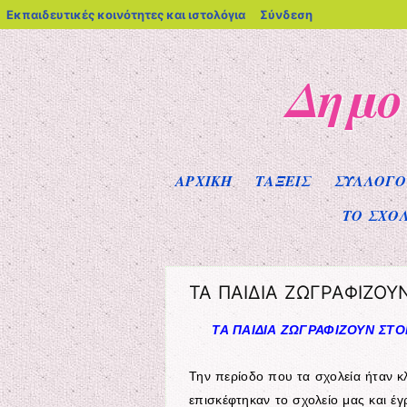
blogs.sch.gr
Εκπαιδευτικές κοινότητες και ιστολόγια
Σύνδεση
Δημο
Μενού
Μετάβαση στο περιεχόμενο
ΑΡΧΙΚΗ
ΤΑΞΕΙΣ
ΣΥΛΛΟΓΟ
ΤΟ ΣΧΟ
ΤΑ ΠΑΙΔΙΑ ΖΩΓΡΑΦΙΖΟΥ
ΤΑ ΠΑΙΔΙΑ ΖΩΓΡΑΦΙΖΟΥΝ ΣΤΟ
Την περίοδο που τα σχολεία ήταν κ
επισκέφτηκαν το σχολείο μας και έγ